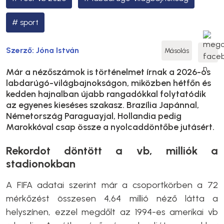
sport
Szerző:
Jóna István
Másolás
Már a nézőszámok is történelmet írnak a 2026-os
labdarúgó-világbajnokságon, miközben hétfőn és
kedden hajnalban újabb rangadókkal folytatódik
az egyenes kieséses szakasz. Brazília Japánnal,
Németország Paraguayjal, Hollandia pedig
Marokkóval csap össze a nyolcaddöntőbe jutásért.
Rekordot döntött a vb, milliók a
stadionokban
A FIFA adatai szerint már a csoportkörben a 72
mérkőzést összesen 4,64 millió néző látta a
helyszínen, ezzel megdőlt az 1994-es amerikai vb