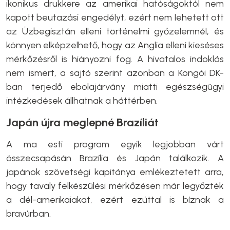
ikonikus drukkere az amerikai hatóságoktól nem
kapott beutazási engedélyt, ezért nem lehetett ott
az Üzbegisztán elleni történelmi győzelemnél, és
könnyen elképzelhető, hogy az Anglia elleni kieséses
mérkőzésről is hiányozni fog. A hivatalos indoklás
nem ismert, a sajtó szerint azonban a Kongói DK-
ban terjedő ebolajárvány miatti egészségügyi
intézkedések állhatnak a háttérben.
Japán újra meglepné Brazíliát
A ma esti program egyik legjobban várt
összecsapásán Brazília és Japán találkozik. A
japánok szövetségi kapitánya emlékeztetett arra,
hogy tavaly felkészülési mérkőzésen már legyőzték
a dél-amerikaiakat, ezért ezúttal is bíznak a
bravúrban.