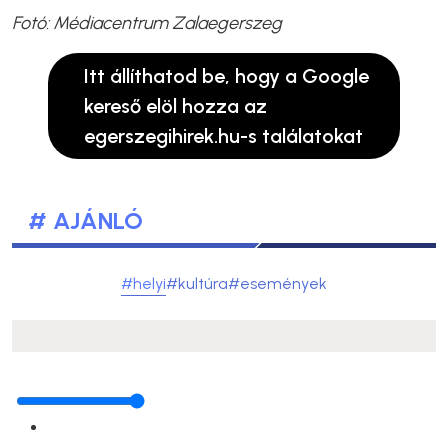
Fotó: Médiacentrum Zalaegerszeg
Itt állíthatod be, hogy a Google
kereső elöl hozza az
egerszegihirek.hu-s találatokat
# AJÁNLÓ
#helyi
#kultúra
#események