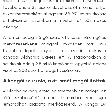
rekordja. Az átlagnézőszám rekordját ugyanakkor
továbbra is a 32 esztendővel ezelőtti torna tartja:
akkor meccsenként átlagosan 68 991-en szurkoltak
a helyszínen, szemben a mostani 64 508 nézős
átlaggal.
A tornán eddig 215 gól született, közel háromgólos
mérkőzésenkénti átlaggal, miközben már 999
futballista lépett pályára – az ezredik játékos a
kanadai Alphonso Davies lett. A stadionokban a
szurkolók eddig 2,8 millió korsó sört, egymillió palack
vizet és 300 ezer hot dogot vásároltak.
A kongói szurkoló, akit ismét megállítottak
A világbajnokság egyik legismertebb szurkolója, az
„élő szoborként” ismert Lumumba Vea újra
lemaradhat csapata mérkőzéséről. A Kongói DK