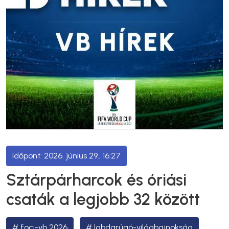
2026. június 29., 16:27
Sztárpárharcok és óriási
csaták a legjobb 32 között
foci-vb 2026
labdarúgó-világbajnokság