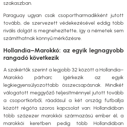
szakaszban.
Paraguay ugyan csak csoportharmadikként jutott
tovább, de szervezett védekezésével eddig több
rivális dolgát is megnehezítette, így a németek sem
számíthatnak könnyű mérkőzésre.
Hollandia–Marokkó: az egyik legnagyobb
rangadó következik
A szakértők szerint a legjobb 32 között a Hollandia–
Marokkó párharc ígérkezik az egyik
legkiegyensúlyozottabb összecsapásnak. Mindkét
válogatott meggyőző teljesítménnyel jutott tovább
a csoportkörből, ráadásul a két ország futballja
között régóta szoros kapcsolat van: Hollandiában
több százezer marokkói származású ember él, a
marokkói keretben pedig több Hollandiában