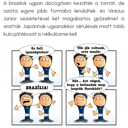
A brazilok ugyan döcögősen kezdték a tornát, de
azóta egyre jobb formába lendültek, és Vinícius
Júnior vezérletével két magabiztos győzelmet is
arattak. Japánnak ugyanakkor sérülések miatt több
kulcsjátékosát is nélkülöznie kell.