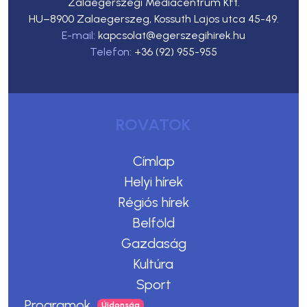
Zalaegerszegi Médiacentrum Kft.
HU–8900 Zalaegerszeg, Kossuth Lajos utca 45-49.
E-mail:
kapcsolat@egerszegihirek.hu
Telefon:
+36 (92) 955-955
ROVATOK
Címlap
Helyi hírek
Régiós hírek
Belföld
Gazdaság
Kultúra
Sport
Programok