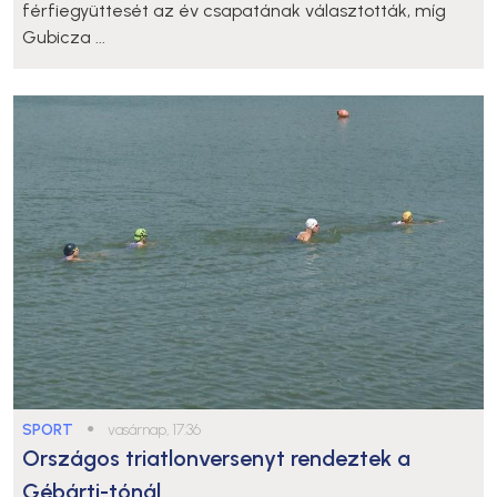
férfiegyüttesét az év csapatának választották, míg
Gubicza ...
SPORT
●
vasárnap, 17:36
Országos triatlonversenyt rendeztek a
Gébárti-tónál