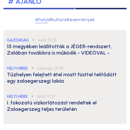
# AJÁNLÓ
#helyi
#kultúra
#események
GAZDASÁG
●
kedd, 15:05
15 megyében leállították a JÉGER-rendszert,
Zalában továbbra is működik
- VIDEÓVAL -
HELYI HÍREK
●
vasárnap, 09:09
Tűzhelyen felejtett étel miatt füsttel telítődött
egy zalaegerszegi lakás
HELYI HÍREK
●
hétfő, 17:27
I. fokozatú vízkorlátozást rendeltek el
Zalaegerszeg teljes területén