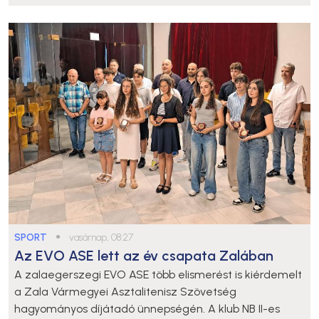
SPORT
●
vasárnap, 08:27
Az EVO ASE lett az év csapata Zalában
A zalaegerszegi EVO ASE több elismerést is kiérdemelt
a Zala Vármegyei Asztalitenisz Szövetség
hagyományos díjátadó ünnepségén. A klub NB II-es