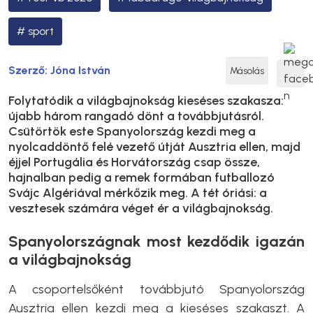
sport
Szerző:
Jóna István
Másolás
Folytatódik a világbajnokság kieséses szakasza:
újabb három rangadó dönt a továbbjutásról.
Csütörtök este Spanyolország kezdi meg a
nyolcaddöntő felé vezető útját Ausztria ellen, majd
éjjel Portugália és Horvátország csap össze,
hajnalban pedig a remek formában futballozó
Svájc Algériával mérkőzik meg. A tét óriási: a
vesztesek számára véget ér a világbajnokság.
Spanyolországnak most kezdődik igazán
a világbajnokság
A csoportelsőként továbbjutó Spanyolország
Ausztria ellen kezdi meg a kieséses szakaszt. A