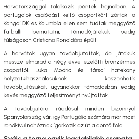
Horvátországgal találkozik péntek hajnalban. A
portugálok csalódást keltő csoportkört zártak: a
Kongói DK és Kolumbia ellen sem tudtak meggyőző
futballt bemutatni, támadójátékuk pedig
túlságosan Cristiano Ronaldóra épült.
A horvátok ugyan továbbjutottak, de játékuk
messze elmarad a négy évvel ezelőtti bronzérmes
csapattól. Luka Modrić és társai hatékony
helyzetkihasználásuknak köszönhetik
továbbjutásukat, ugyanakkor támadásban eddig
kevés meggyőző teljesítményt nyújtottak.
A továbbjutóra ráadásul minden bizonnyal
Spanyolország vár, így Portugália számára már most
rendkívül nehéznek ígérkezik az út a döntő felé.
Svájc a torna egyik legstabilabb csapata