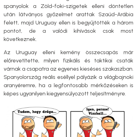
spanyolok a Zöld-foki-szigetek elleni döntetlen
után látványos győzelmet arattak Szaúd-Arábia
felett, majd Uruguay ellen is begyűjtötték a három
pontot, de a valódi kihívások csak most
következnek.
Az Uruguay elleni kemény összecsapás már
előrevetítette, milyen fizikális és taktikai csaták
várnak a csapatra az egyenes kieséses szakaszban.
Spanyolország reális eséllyel pályázik a világbajnoki
aranyéremre, ha a legfontosabb mérkőzéseken is
képes ugyanilyen kiegyensúlyozott teljesítményre.