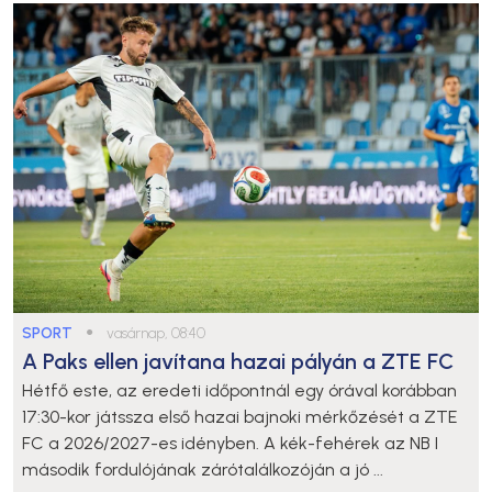
SPORT
●
vasárnap, 08:40
A Paks ellen javítana hazai pályán a ZTE FC
Hétfő este, az eredeti időpontnál egy órával korábban
17:30-kor játssza első hazai bajnoki mérkőzését a ZTE
FC a 2026/2027-es idényben. A kék-fehérek az NB I
második fordulójának zárótalálkozóján a jó ...