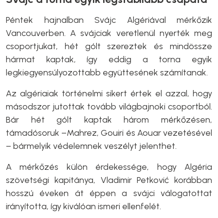
Péntek hajnalban Svájc Algériával mérkőzik
Vancouverben. A svájciak veretlenül nyerték meg
csoportjukat, hét gólt szereztek és mindössze
hármat kaptak, így eddig a torna egyik
legkiegyensúlyozottabb együttesének számítanak.
Az algériaiak történelmi sikert értek el azzal, hogy
másodszor jutottak tovább világbajnoki csoportból.
Bár hét gólt kaptak három mérkőzésen,
támadósoruk –Mahrez, Gouiri és Aouar vezetésével
– bármelyik védelemnek veszélyt jelenthet.
A mérkőzés külön érdekessége, hogy Algéria
szövetségi kapitánya, Vladimir Petković korábban
hosszú éveken át éppen a svájci válogatottat
irányította, így kiválóan ismeri ellenfelét.