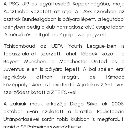
A PSG U19-es együtteséből Koppenhágába, majd
Ausztriába vezetett az útja. A LASK színeiben az
osztrák Bundesligában is pályára lépett, a legutóbbi
idényben pedig a klub harmadosztályú csapatában
15 mérkőzésen 11 gólt és 7 gólpasszt jegyzett.
Tchicamboud az UEFA Youth League-ben is
tapasztalatot szerzett, ahol többek között a
Bayern München, a Manchester United és a
Juventus ellen is pályára lépett. A bal szélen érzi
leginkább otthon magát, de támadó
középpályásként is bevethető. A játékos 2,5+1 éves
szerződést kötött a ZTE FC-vel.
A zalaiak másik érkezője Diogo Silva, aki 2005.
október 6-án született a brazíliai Paulistában.
Utánpótlásévei során több klubban is megfordult,
majd a SE Palmeiras szerződtette.