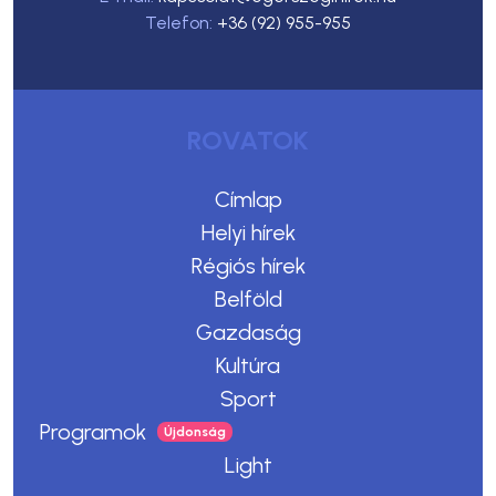
Telefon:
+36 (92) 955-955
ROVATOK
Címlap
Helyi hírek
Régiós hírek
Belföld
Gazdaság
Kultúra
Sport
Programok
Light