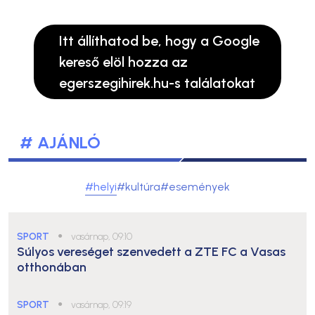
Itt állíthatod be, hogy a Google
kereső elöl hozza az
egerszegihirek.hu-s találatokat
# AJÁNLÓ
#helyi
#kultúra
#események
SPORT
●
vasárnap, 09:10
Súlyos vereséget szenvedett a ZTE FC a Vasas
otthonában
SPORT
●
vasárnap, 09:19