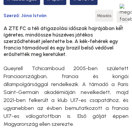
Szerző:
Jóna István
Másolás
A ZTE FC a téli átigazolási időszak hajrájában két
ígéretes, mindössze húszéves játékos
szerződtetését jelentette be. A kék-fehérek egy
francia támadóval és egy brazil belső védővel
erősítették meg keretüket.
Queyrell Tchicamboud 2005-ben született
Franciaországban, francia és kongói
állampolgársággal rendelkezik. A támadó a Paris
Saint-Germain akadémiáján nevelkedett, majd
2021-ben felkerült a klub U17-es csapatához, és
ugyanebben az évben bemutatkozott a francia
U17-es válogatottban is. Első gólját éppen
Magyarország ellen szerezte.