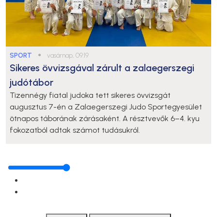
SPORT
●
vasárnap, 09:19
Sikeres övvizsgával zárult a zalaegerszegi
judótábor
Tizennégy fiatal judoka tett sikeres övvizsgát
augusztus 7-én a Zalaegerszegi Judo Sportegyesület
ötnapos táborának zárásaként. A résztvevők 6–4. kyu
fokozatból adtak számot tudásukról.