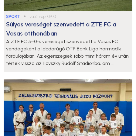
SPORT
●
vasárnap, 09:10
Súlyos vereséget szenvedett a ZTE FC a
Vasas otthonában
A ZTE FC 5–0-s vereséget szenvedett a Vasas FC
vendégeként a labdarúgó OTP Bank Liga harmadik
fordulójában. Az egerszegiek több mint három év után
tértek vissza az Illovszky Rudolf Stadionba, ám ...