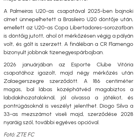
A Palmeiras U20-as csapatával 2025-ben bajnoki
címet ünnepelhetett a Brasileiro U20 döntője után,
emellett az U20-as Copa Libertadores-sorozatban
is döntőig jutott, ahol öt mérkőzésen végig a pályán
volt, és gólt is szerzett. A fináléban a CR Flamengo
bizonyult jobbnak tizenegyespárbajban.
2026 januárjában az Esporte Clube Vitória
csapatához igazolt, majd négy mérkőzés után
Zalaegerszegre szerződött. A 186 centiméter
magas, bal lábas középhátvéd magabiztos a
labdakihozataloknál, jól olvassa a játékot, és
pontrúgásoknál is veszélyt jelenthet. Diogo Silva a
33-as mezszámot viseli majd, szerződése 2028
nyaráig szól, további egyéves opcióval.
Fotó: ZTE FC