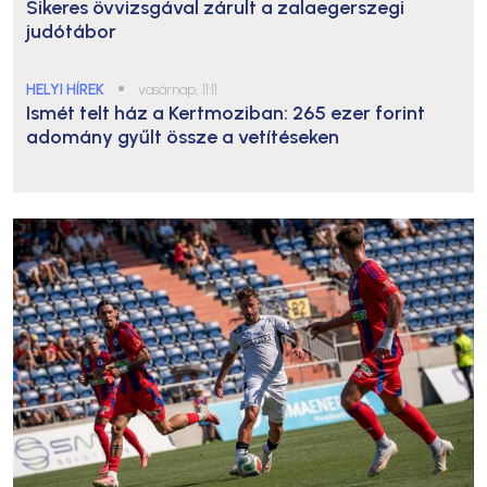
Sikeres övvizsgával zárult a zalaegerszegi
judótábor
HELYI HÍREK
●
vasárnap, 11:11
Ismét telt ház a Kertmoziban: 265 ezer forint
adomány gyűlt össze a vetítéseken