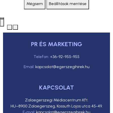
Mégsem
Beállítások mentése
PR ÉS MARKETING
Telefon:
+36-92-955-955
Email:
kapcsolat@egerszegihirek.hu
KAPCSOLAT
Zalaegerszegi Médiacentrum Kft.
HU–8900 Zalaegerszeg, Kossuth Lajos utca 45-49.
E-mail:
kapcsolat@egerszegihirek.hu