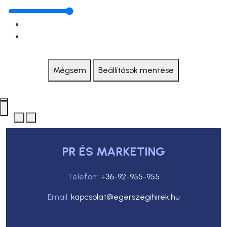
Mégsem
Beállítások mentése
PR ÉS MARKETING
Telefon:
+36-92-955-955
Email:
kapcsolat@egerszegihirek.hu