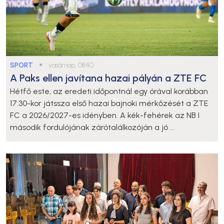
SPORT
●
vasárnap, 08:40
A Paks ellen javítana hazai pályán a ZTE FC
Hétfő este, az eredeti időpontnál egy órával korábban
17:30-kor játssza első hazai bajnoki mérkőzését a ZTE
FC a 2026/2027-es idényben. A kék-fehérek az NB I
második fordulójának zárótalálkozóján a jó ...