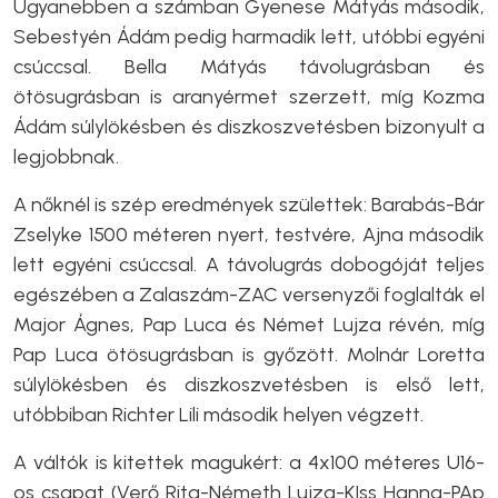
Ugyanebben a számban Gyenese Mátyás második,
Sebestyén Ádám pedig harmadik lett, utóbbi egyéni
csúccsal. Bella Mátyás távolugrásban és
ötösugrásban is aranyérmet szerzett, míg Kozma
Ádám súlylökésben és diszkoszvetésben bizonyult a
legjobbnak.
A nőknél is szép eredmények születtek: Barabás-Bár
Zselyke 1500 méteren nyert, testvére, Ajna második
lett egyéni csúccsal. A távolugrás dobogóját teljes
egészében a Zalaszám-ZAC versenyzői foglalták el
Major Ágnes, Pap Luca és Német Lujza révén, míg
Pap Luca ötösugrásban is győzött. Molnár Loretta
súlylökésben és diszkoszvetésben is első lett,
utóbbiban Richter Lili második helyen végzett.
A váltók is kitettek magukért: a 4x100 méteres U16-
os csapat (Verő Rita-Németh Lujza-KIss Hanna-PAp