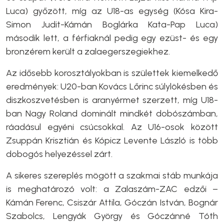
Luca) győzött, míg az U18-as egység (Kósa Kira-
Simon Judit-Kámán Boglárka Kata-Pap Luca)
második lett, a férfiaknál pedig egy ezüst- és egy
bronzérem került a zalaegerszegiekhez.
Az idősebb korosztályokban is születtek kiemelkedő
eredmények: U20-ban Kovács Lőrinc súlylökésben és
diszkoszvetésben is aranyérmet szerzett, míg U18-
ban Nagy Roland dominált mindkét dobószámban,
ráadásul egyéni csúcsokkal. Az U16-osok között
Zsuppán Krisztián és Kópicz Levente László is több
dobogós helyezéssel zárt.
A sikeres szereplés mögött a szakmai stáb munkája
is meghatározó volt: a Zalaszám-ZAC edzői –
Kámán Ferenc, Csiszár Attila, Góczán István, Bognár
Szabolcs, Lengyák György és Góczánné Tóth