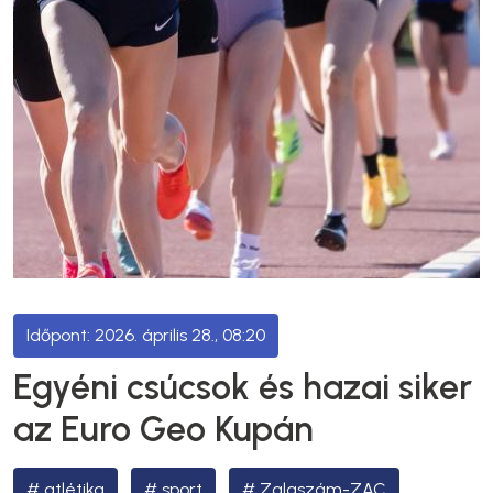
2026. április 28., 08:20
Egyéni csúcsok és hazai siker
az Euro Geo Kupán
atlétika
sport
Zalaszám-ZAC