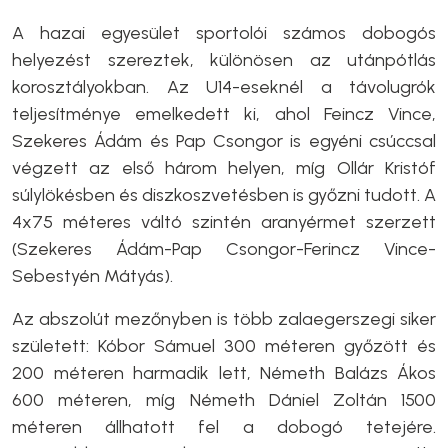
A hazai egyesület sportolói számos dobogós
helyezést szereztek, különösen az utánpótlás
korosztályokban. Az U14-eseknél a távolugrók
teljesítménye emelkedett ki, ahol Feincz Vince,
Szekeres Ádám és Pap Csongor is egyéni csúccsal
végzett az első három helyen, míg Ollár Kristóf
súlylökésben és diszkoszvetésben is győzni tudott. A
4x75 méteres váltó szintén aranyérmet szerzett
(Szekeres Ádám-Pap Csongor-Ferincz Vince-
Sebestyén Mátyás).
Az abszolút mezőnyben is több zalaegerszegi siker
született: Kóbor Sámuel 300 méteren győzött és
200 méteren harmadik lett, Németh Balázs Ákos
600 méteren, míg Németh Dániel Zoltán 1500
méteren állhatott fel a dobogó tetejére.