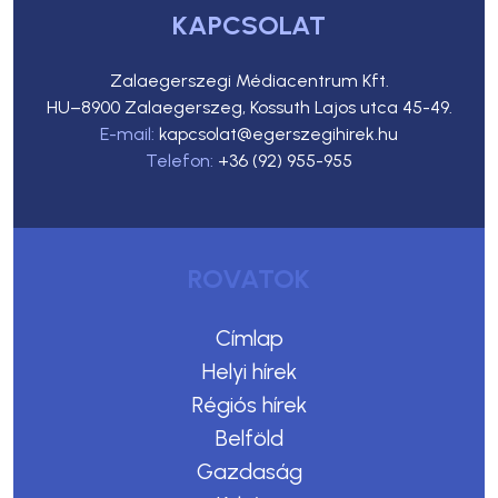
KAPCSOLAT
Zalaegerszegi Médiacentrum Kft.
HU–8900 Zalaegerszeg, Kossuth Lajos utca 45-49.
E-mail:
kapcsolat@egerszegihirek.hu
Telefon:
+36 (92) 955-955
ROVATOK
Címlap
Helyi hírek
Régiós hírek
Belföld
Gazdaság