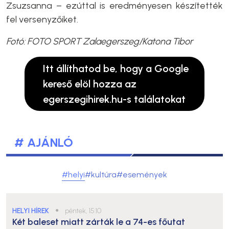
Zsuzsanna – ezúttal is eredményesen készítették
fel versenyzőiket.
Fotó: FOTO SPORT Zalaegerszeg/Katona Tibor
Itt állíthatod be, hogy a Google
kereső elöl hozza az
egerszegihirek.hu-s találatokat
# AJÁNLÓ
#helyi
#kultúra
#események
HELYI HÍREK
●
péntek, 15:10
Két baleset miatt zárták le a 74-es főutat