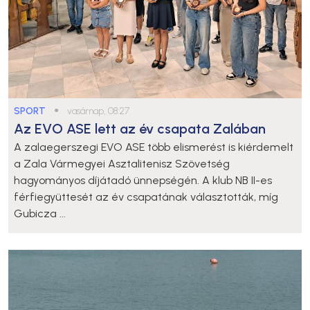
SPORT
●
vasárnap, 08:27
Az EVO ASE lett az év csapata Zalában
A zalaegerszegi EVO ASE több elismerést is kiérdemelt
a Zala Vármegyei Asztalitenisz Szövetség
hagyományos díjátadó ünnepségén. A klub NB II-es
férfiegyüttesét az év csapatának választották, míg
Gubicza ...