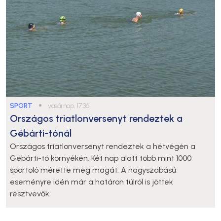
SPORT
●
vasárnap, 17:36
Országos triatlonversenyt rendeztek a
Gébárti-tónál
Országos triatlonversenyt rendeztek a hétvégén a
Gébárti-tó környékén. Két nap alatt több mint 1000
sportoló mérette meg magát. A nagyszabású
eseményre idén már a határon túlról is jöttek
résztvevők.