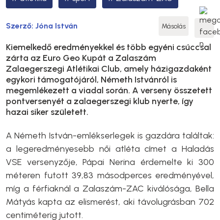
Szerző:
Jóna István
Másolás
Kiemelkedő eredményekkel és több egyéni csúccsal
zárta az Euro Geo Kupát a Zalaszám
Zalaegerszegi Atlétikai Club, amely házigazdaként
egykori támogatójáról, Németh Istvánról is
megemlékezett a viadal során. A verseny összetett
pontversenyét a zalaegerszegi klub nyerte, így
hazai siker született.
A Németh István-emlékserlegek is gazdára találtak:
a legeredményesebb női atléta címet a Haladás
VSE versenyzője, Pápai Nerina érdemelte ki 300
méteren futott 39,83 másodperces eredményével,
míg a férfiaknál a Zalaszám-ZAC kiválósága, Bella
Mátyás kapta az elismerést, aki távolugrásban 702
centiméterig jutott.