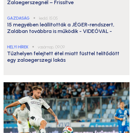
Zalaegerszegnél – Frissítve
GAZDASÁG
●
kedd, 15:05
15 megyében leállították a JÉGER-rendszert,
Zalában továbbra is működik
- VIDEÓVAL -
HELYI HÍREK
●
vasárnap, 09:09
Tűzhelyen felejtett étel miatt füsttel telítődött
egy zalaegerszegi lakás