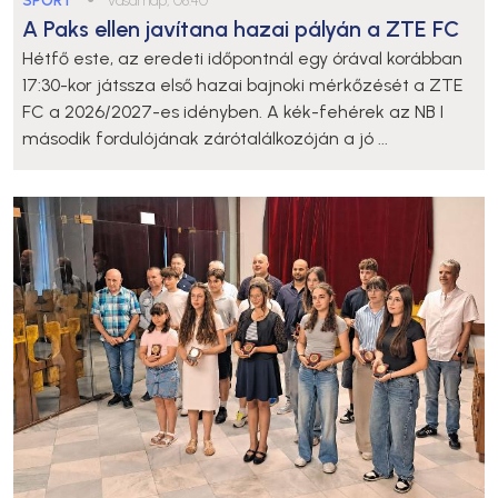
SPORT
vasárnap, 08:40
A Paks ellen javítana hazai pályán a ZTE FC
Hétfő este, az eredeti időpontnál egy órával korábban
17:30-kor játssza első hazai bajnoki mérkőzését a ZTE
FC a 2026/2027-es idényben. A kék-fehérek az NB I
második fordulójának zárótalálkozóján a jó ...