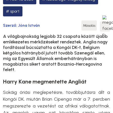
sport
Szerző:
Jóna István
Másolás
A világbajnokság legjobb 32 csapata között újabb
emlékezetes mérkőzéseket rendeztek. Anglia nagy
fordítással búcsúztatta a Kongói DK-t, Belgium
kétgólos hátrányból jutott tovább Szenegál ellen,
míg az Egyesült Államok emberhátrányban is
magabiztos sikert aratott Bosznia-Hercegovina
felett.
Harry Kane megmentette Angliát
Sokáig óriási meglepetésre, továbbjutásra állt a
Kongói DK, miután Brian Cipenga már a 7. percben
megszerezte a vezetést az afrikai válogatottnak.
Az angolok ugyan ezt követően szinte végig