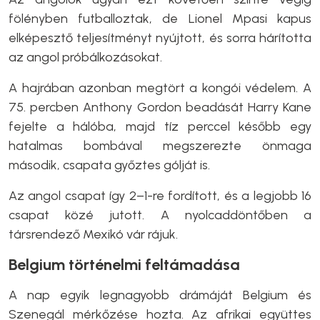
fölényben futballoztak, de Lionel Mpasi kapus
elképesztő teljesítményt nyújtott, és sorra hárította
az angol próbálkozásokat.
A hajrában azonban megtört a kongói védelem. A
75. percben Anthony Gordon beadását Harry Kane
fejelte a hálóba, majd tíz perccel később egy
hatalmas bombával megszerezte önmaga
második, csapata győztes gólját is.
Az angol csapat így 2–1-re fordított, és a legjobb 16
csapat közé jutott. A nyolcaddöntőben a
társrendező Mexikó vár rájuk.
Belgium történelmi feltámadása
A nap egyik legnagyobb drámáját Belgium és
Szenegál mérkőzése hozta. Az afrikai együttes