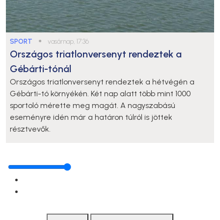
SPORT
●
vasárnap, 17:36
Országos triatlonversenyt rendeztek a
Gébárti-tónál
Országos triatlonversenyt rendeztek a hétvégén a
Gébárti-tó környékén. Két nap alatt több mint 1000
sportoló mérette meg magát. A nagyszabású
eseményre idén már a határon túlról is jöttek
résztvevők.