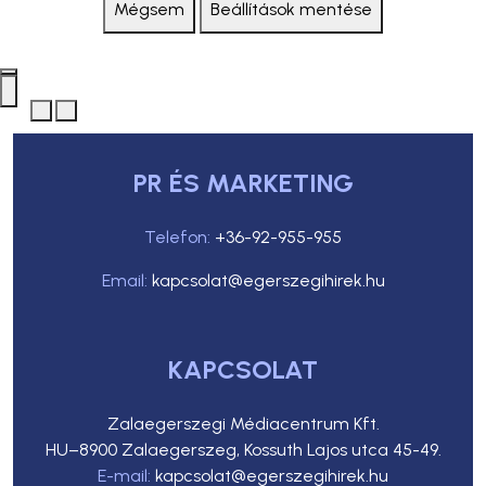
Mégsem
Beállítások mentése
PR ÉS MARKETING
Telefon:
+36-92-955-955
Email:
kapcsolat@egerszegihirek.hu
KAPCSOLAT
Zalaegerszegi Médiacentrum Kft.
HU–8900 Zalaegerszeg, Kossuth Lajos utca 45-49.
E-mail:
kapcsolat@egerszegihirek.hu