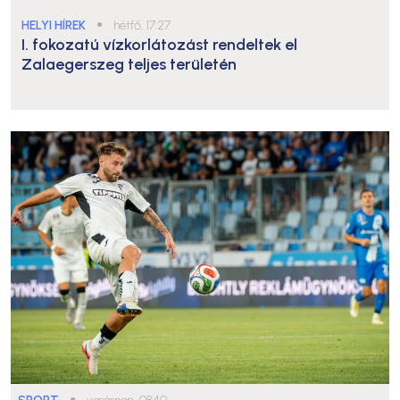
HELYI HÍREK
●
hétfő, 17:27
I. fokozatú vízkorlátozást rendeltek el
Zalaegerszeg teljes területén
●