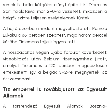
remek futballal kétgólos előnyt épített ki: Diarra és
Sarr találataival már 2–0-ra vezetett, miközben a
belgák szinte teljesen esélytelennek tűntek.
A hajrá azonban mindent megváltoztatott. Romelu
Lukaku a 86. percben szépített, majd három perccel
később Tielemans fejjel kiegyenlített.
A hosszabbítás végén újabb fordulat következett:
videobírózás után Belgium tizenegyeshez jutott,
amelyet Tielemans a 120. percben magabiztosan
értékesített, így a belgák 3–2-re megnyerték az
összecsapást.
Tíz emberrel is továbbjutott az Egyesült
Államok
A társrendező Egyesült Államok Bosznia-