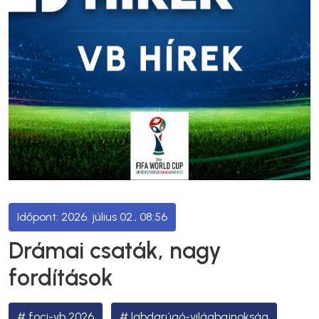
2026. július 02., 08:56
Drámai csaták, nagy
fordítások
foci-vb 2026
labdarúgó-világbajnokság