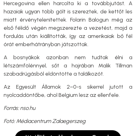
Hercegovina ellen harcolta ki a továbbjutást. A
hazaiak ugyan több gólt is szereztek, de kettőt les
miatt érvénytelenítettek. Folarin Balogun még az
első félidő végén megszerezte a vezetést, majd a
fordulás után kiállították, így az amerikaiak bő fél
órát emberhátrányban játszottak.
A bosnyákok azonban nem tudtak élni a
létszámfölénnyel, sőt a hajrában Malik Tillman
szabadrúgásból eldöntötte a találkozót.
Az Egyesült Államok 2–0-s sikerrel jutott a
nyolcaddöntőbe, ahol Belgium lesz az ellenfele.
Forrás: nso.hu
Fotó: Médiacentrum Zalaegerszeg