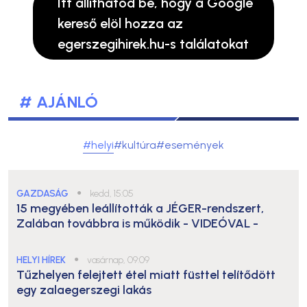
Itt állíthatod be, hogy a Google
kereső elöl hozza az
egerszegihirek.hu-s találatokat
# AJÁNLÓ
#helyi
#kultúra
#események
GAZDASÁG
●
kedd, 15:05
15 megyében leállították a JÉGER-rendszert,
Zalában továbbra is működik
- VIDEÓVAL -
HELYI HÍREK
●
vasárnap, 09:09
Tűzhelyen felejtett étel miatt füsttel telítődött
egy zalaegerszegi lakás