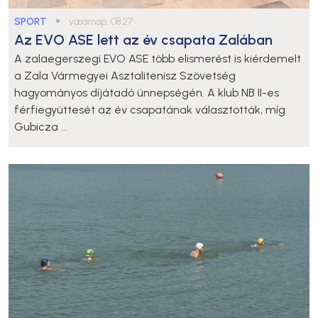
SPORT
●
vasárnap, 08:27
Az EVO ASE lett az év csapata Zalában
A zalaegerszegi EVO ASE több elismerést is kiérdemelt
a Zala Vármegyei Asztalitenisz Szövetség
hagyományos díjátadó ünnepségén. A klub NB II-es
férfiegyüttesét az év csapatának választották, míg
Gubicza ...