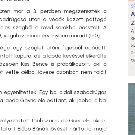
S
 hiszen már a 3. percben megszerezték a
A
zabadrúgása után a védők között pattogó
Z
 éles szögből a rövid sarokba passzolt. A
A
R, végül azonban érvényben maradt (1–0).
k
S
ége egy szöglet utáni fejesből adódott:
ü
intott kapura, de a labda kevéssel elkerülte
a
közepén Kiss Bence is próbálkozott, aki a
...
sőt vette célba, lövése azonban nem talált
 egyenlítettek. Egy bal oldali szabadrúgás
a labda Gavric elé pattant, aki jobbal a bal
szélyeztetett többször is, de Gundel-Takács
atott. Előbb Bánáti lövését hárította, majd