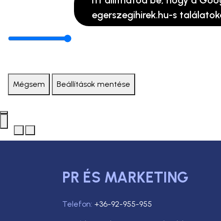
Itt állíthatod be, hogy a Goo
egerszegihirek.hu-s találatok
Mégsem
Beállítások mentése
PR ÉS MARKETING
Telefon:
+36-92-955-955