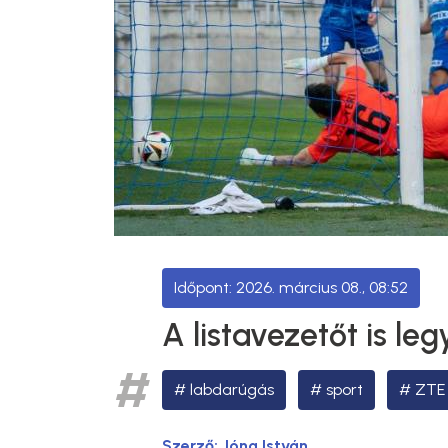
2026. március 08., 08:52
A listavezetőt is le
labdarúgás
sport
ZTE
Szerző:
Jóna István