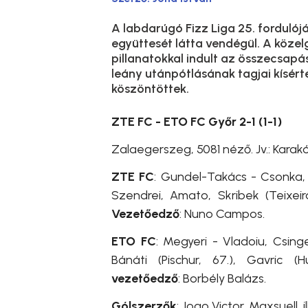
A labdarúgó Fizz Liga 25. forduló
együttesét látta vendégül. A köze
pillanatokkal indult az összecsapás
leány utánpótlásának tagjai kísért
köszöntöttek.
ZTE FC - ETO FC Győr 2-1 (1-1)
Zalaegerszeg, 5081 néző. Jv.: Karak
ZTE FC
: Gundel-Takács - Csonka, P
Szendrei, Amato, Skribek (Teixeir
Vezetőedző
: Nuno Campos.
ETO FC
: Megyeri - Vladoiu, Csinge
Bánáti (Pischur, 67.), Gavric (H
vezetőedző
: Borbély Balázs.
Gólszerzők
: Joao Victor, Maxsuell, 