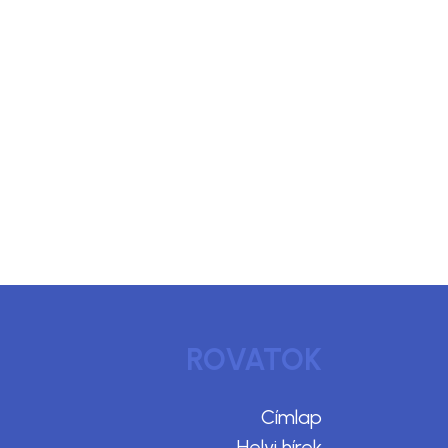
ROVATOK
Címlap
Helyi hírek