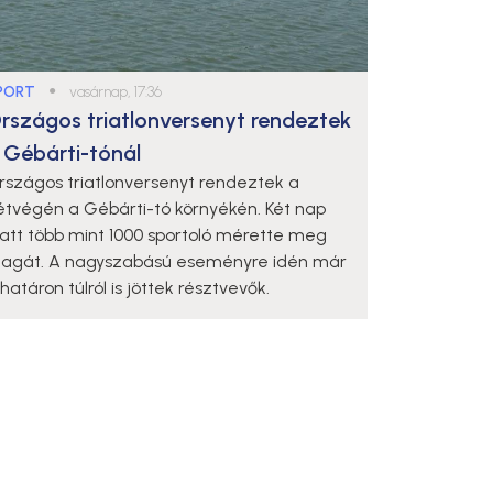
PORT
●
vasárnap, 17:36
rszágos triatlonversenyt rendeztek
 Gébárti-tónál
rszágos triatlonversenyt rendeztek a
étvégén a Gébárti-tó környékén. Két nap
latt több mint 1000 sportoló mérette meg
agát. A nagyszabású eseményre idén már
határon túlról is jöttek résztvevők.