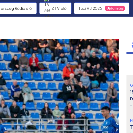
gerszeg Rádió élő
ZTV élő
Foci VB 2026
G
1
r
-
H
T