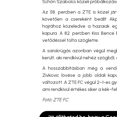
Schön Szabolcs közeli próbálkozásá
Az 58. percben a ZTE is közel já
követően a csereként beállt Akp
hajrához közeledve a hazaiak eg
kapura. A 82. percben Kiss Bence 
vetődéssel tolta szögletre.
A sarokrúgás azonban végül megh
került, aki rendkívül nehéz szögből,
A hosszabbításban még a vendé
Zivkovic lövése a jobb oldali k
változott. A ZTE FC végül 2–1-es gy
ami rendkívül értékes siker a kék-f
Fotó: ZTE FC