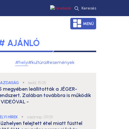
Keresés
MENÜ
# AJÁNLÓ
#helyi
#kultúra
#események
AZDASÁG
●
kedd, 15:05
5 megyében leállították a JÉGER-
endszert, Zalában továbbra is működik
 VIDEÓVAL -
ELYI HÍREK
●
vasárnap, 09:09
űzhelyen felejtett étel miatt füsttel