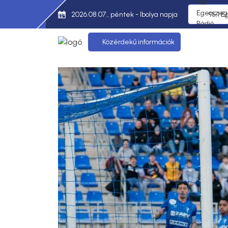
2026.08.07., péntek - Ibolya napja
95,1 E
Közérdekű információk