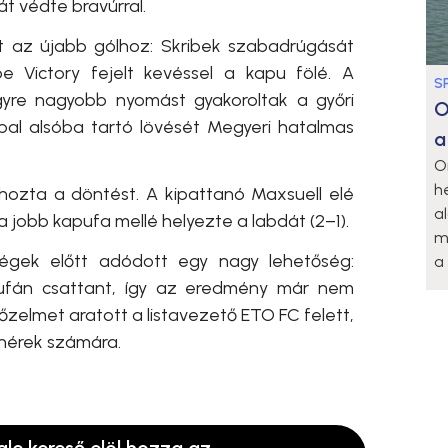
t védte bravúrral.
rt az újabb gólhoz: Skribek szabadrúgását
e Victory fejelt kevéssel a kapu fölé. A
S
yre nagyobb nyomást gyakoroltak a győri
O
bal alsóba tartó lövését Megyeri hatalmas
a
O
h
ozta a döntést. A kipattanó Maxsuell elé
a
 a jobb kapufa mellé helyezte a labdát (2–1).
m
gek előtt adódott egy nagy lehetőség:
a 
apufán csattant, így az eredmény már nem
őzelmet aratott a listavezető ETO FC felett,
ehérek számára.