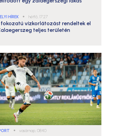
elítődött egy zalaegerszegi lakás
ELYI HÍREK
●
hétfő, 17:27
. fokozatú vízkorlátozást rendeltek el
alaegerszeg teljes területén
PORT
●
vasárnap, 08:40