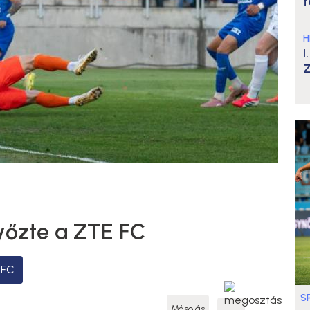
t
H
I
Z
győzte a ZTE FC
 FC
S
Másolás