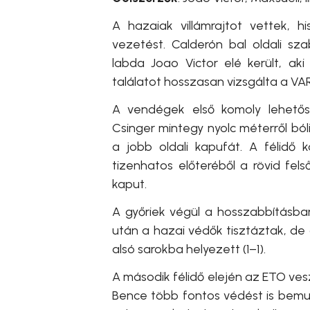
A hazaiak villámrajtot vettek,
vezetést. Calderón bal oldali s
labda Joao Victor elé került, aki
találatot hosszasan vizsgálta a VA
A vendégek első komoly lehetős
Csinger mintegy nyolc méterről ból
a jobb oldali kapufát. A félidő 
tizenhatos előteréből a rövid fel
kaput.
A győriek végül a hosszabbításban
után a hazai védők tisztáztak, de 
alsó sarokba helyezett (1–1).
A második félidő elején az ETO ve
Bence több fontos védést is bemut