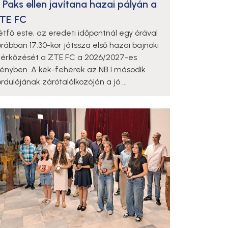
 Paks ellen javítana hazai pályán a
TE FC
étfő este, az eredeti időpontnál egy órával
orábban 17:30-kor játssza első hazai bajnoki
érkőzését a ZTE FC a 2026/2027-es
dényben. A kék-fehérek az NB I második
rdulójának zárótalálkozóján a jó ...