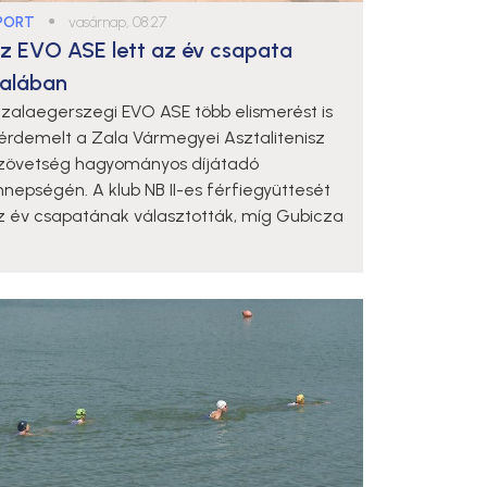
PORT
●
vasárnap, 08:27
z EVO ASE lett az év csapata
alában
 zalaegerszegi EVO ASE több elismerést is
iérdemelt a Zala Vármegyei Asztalitenisz
zövetség hagyományos díjátadó
nnepségén. A klub NB II-es férfiegyüttesét
z év csapatának választották, míg Gubicza