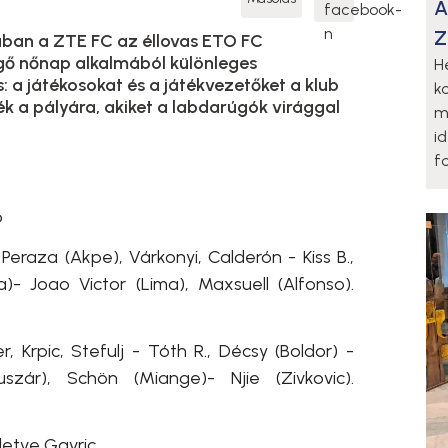
A
Z
jában a ZTE FC az éllovas ETO FC
lgő nőnap alkalmából különleges
H
: a játékosokat és a játékvezetőket a klub
k
ék a pályára, akiket a labdarúgók virággal
m
i
fo
ó
eraza (Akpe), Várkonyi, Calderón - Kiss B.,
a)- Joao Victor (Lima), Maxsuell (Alfonso).
r, Krpic, Stefulj - Tóth R., Décsy (Boldor) -
uszár), Schön (Miange)- Njie (Zivkovic).
illetve Gavric