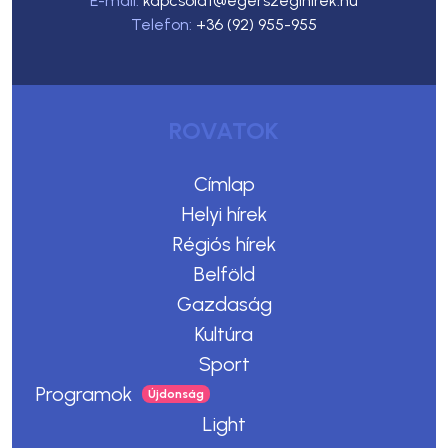
E-mail:
kapcsolat@egerszegihirek.hu
Telefon:
+36 (92) 955-955
ROVATOK
Címlap
Helyi hírek
Régiós hírek
Belföld
Gazdaság
Kultúra
Sport
Programok
Light