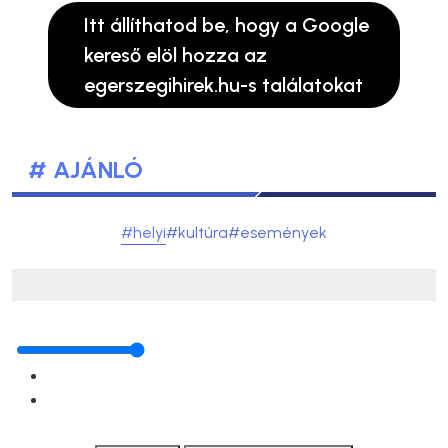
Itt állíthatod be, hogy a Google
kereső elöl hozza az
egerszegihirek.hu-s találatokat
# AJÁNLÓ
#helyi
#kultúra
#események