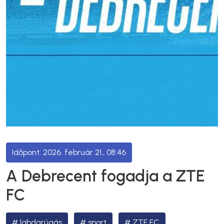
2026. február 21., 08:46
A Debrecent fogadja a ZTE
FC
labdarúgás
sport
ZTE FC