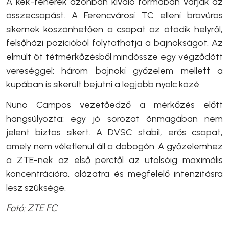
A kék-fehérek azonban kiváló formában várják az
összecsapást. A Ferencvárosi TC elleni bravúros
sikernek köszönhetően a csapat az ötödik helyről,
felsőházi pozícióból folytathatja a bajnokságot. Az
elmúlt öt tétmérkőzésből mindössze egy végződött
vereséggel: három bajnoki győzelem mellett a
kupában is sikerült bejutni a legjobb nyolc közé.
Nuno Campos vezetőedző a mérkőzés előtt
hangsúlyozta: egy jó sorozat önmagában nem
jelent biztos sikert. A DVSC stabil, erős csapat,
amely nem véletlenül áll a dobogón. A győzelemhez
a ZTE-nek az első perctől az utolsóig maximális
koncentrációra, alázatra és megfelelő intenzitásra
lesz szüksége.
Fotó: ZTE FC