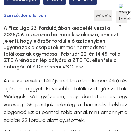
Szerző:
Jóna István
Másolás
A Fizz Liga 23. fordulójában kezdetét veszi a
2025/26-os szezon harmadik szakasza, ami azt
jelenti, hogy először fordul elő az idényben:
ugyanazok a csapatok immár harmadszor
találkoznak egymással. Február 22-én 14:45-től a
ZTE Arénában lép pályára a ZTE FC, ellenfele a
dobogón álló Debreceni VSC lesz.
A debreceniek a téli újraindulás óta – kupamérkőzés
híján – eggyel kevesebb találkozót játszottak.
Mérlegük két győzelem, egy döntetlen és egy
vereség, 38 pontjuk jelenleg a harmadik helyhez
elegendő. Ez öt ponttal több annál, mint amennyit a
zalaiak 22 forduló alatt gyűjtöttek.