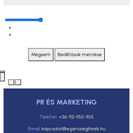
Mégsem
Beállítások mentése
PR ÉS MARKETING
Telefon:
+36-92-955-955
Email:
kapcsolat@egerszegihirek.hu