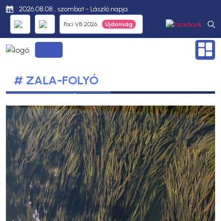
2026.08.08., szombat - László napja
Foci VB 2026
# ZALA-FOLYÓ