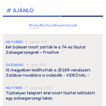
# AJÁNLÓ
#helyi
#kultúra
#események
HELYI HÍREK
●
péntek, 15:10
Két baleset miatt zárták le a 74-es főutat
Zalaegerszegnél – Frissítve
GAZDASÁG
●
kedd, 15:05
15 megyében leállították a JÉGER-rendszert,
Zalában továbbra is működik
- VIDEÓVAL -
HELYI HÍREK
●
vasárnap, 09:09
Tűzhelyen felejtett étel miatt füsttel telítődött
egy zalaegerszegi lakás