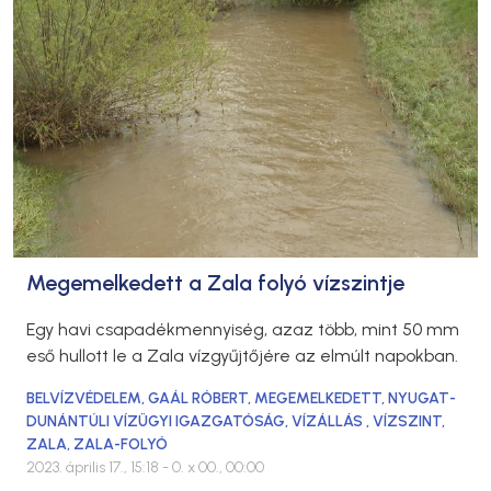
Megemelkedett a Zala folyó vízszintje
Egy havi csapadékmennyiség, azaz több, mint 50 mm
eső hullott le a Zala vízgyűjtőjére az elmúlt napokban.
BELVÍZVÉDELEM
,
GAÁL RÓBERT
,
MEGEMELKEDETT
,
NYUGAT-
DUNÁNTÚLI VÍZÜGYI IGAZGATÓSÁG
,
VÍZÁLLÁS
,
VÍZSZINT
,
ZALA
,
ZALA-FOLYÓ
2023. április 17., 15:18
- 0. x 00., 00:00