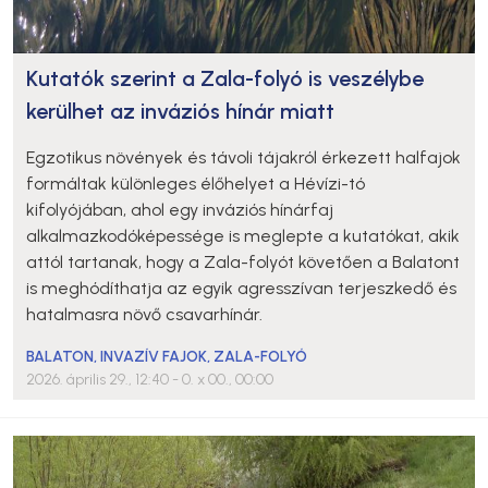
Kutatók szerint a Zala-folyó is veszélybe
kerülhet az inváziós hínár miatt
Egzotikus növények és távoli tájakról érkezett halfajok
formáltak különleges élőhelyet a Hévízi-tó
kifolyójában, ahol egy inváziós hínárfaj
alkalmazkodóképessége is meglepte a kutatókat, akik
attól tartanak, hogy a Zala-folyót követően a Balatont
is meghódíthatja az egyik agresszívan terjeszkedő és
hatalmasra növő csavarhínár.
BALATON
,
INVAZÍV FAJOK
,
ZALA-FOLYÓ
2026. április 29., 12:40
- 0. x 00., 00:00