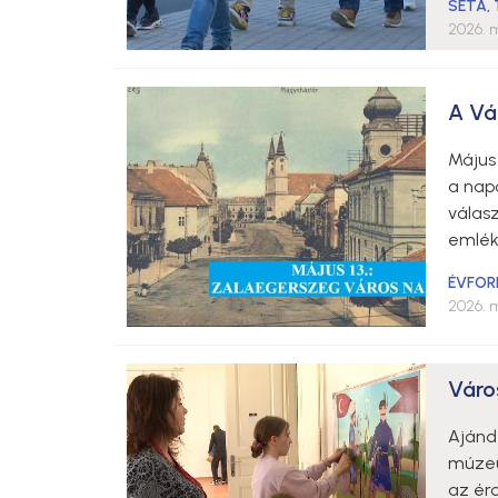
SÉTA
,
2026. m
A Vá
Május
a napo
válasz
emlék
ÉVFOR
2026. m
Váro
Ajánd
múzeu
az ér