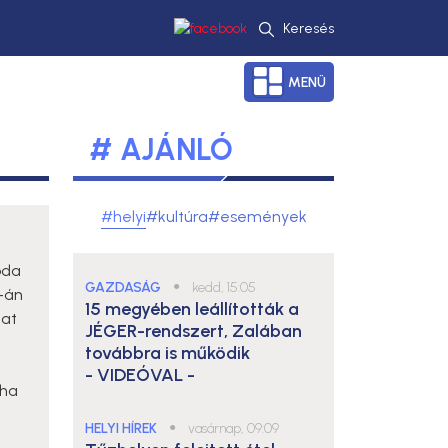
Keresés
MENÜ
# AJÁNLÓ
#helyi
#kultúra
#események
oda
GAZDASÁG
●
kedd, 15:05
-án
15 megyében leállították a
tat
JÉGER-rendszert, Zalában
továbbra is működik
- VIDEÓVAL -
oha
HELYI HÍREK
●
vasárnap, 09:09