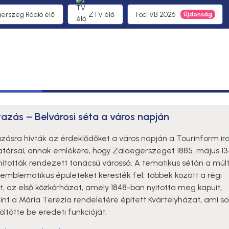
gerszeg Rádió élő
ZTV élő
Foci VB 2026
tazás – Belvárosi séta a város napján
azásra hívták az érdeklődőket a város napján a Tourinform ir
társai, annak emlékére, hogy Zalaegerszeget 1885. május 13
nították rendezett tanácsú várossá. A tematikus sétán a múl
emblematikus épületeket keresték fel; többek között a régi
t, az első közkórházat, amely 1848-ban nyitotta meg kapuit,
int a Mária Terézia rendeletére épített Kvártélyházat, ami s
ltötte be eredeti funkcióját.