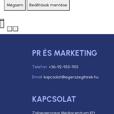
Mégsem
Beállítások mentése
PR ÉS MARKETING
Telefon:
+36-92-955-955
Email:
kapcsolat@egerszegihirek.hu
KAPCSOLAT
Zalaegerszegi Médiacentrum Kft.