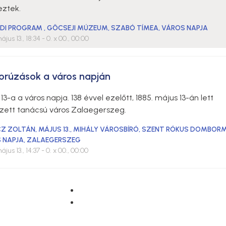
eztek.
DI PROGRAM
,
GÖCSEJI MÚZEUM
,
SZABÓ TÍMEA
,
VÁROS NAPJA
ájus 13., 18:34
- 0. x 00., 00:00
orúzások a város napján
13-a a város napja. 138 évvel ezelőtt, 1885. május 13-án lett
zett tanácsú város Zalaegerszeg.
CZ ZOLTÁN
,
MÁJUS 13.
,
MIHÁLY VÁROSBÍRÓ
,
SZENT RÓKUS DOMBOR
 NAPJA
,
ZALAEGERSZEG
ájus 13., 14:37
- 0. x 00., 00:00