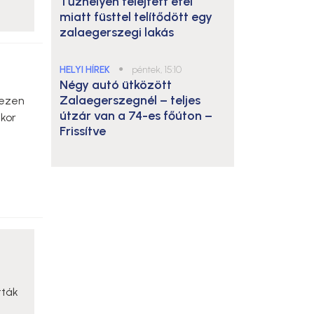
Tűzhelyen felejtett étel
miatt füsttel telítődött egy
zalaegerszegi lakás
HELYI HÍREK
●
péntek, 15:10
Négy autó ütközött
Zalaegerszegnél – teljes
 ezen
útzár van a 74-es főúton –
kkor
Frissítve
tták