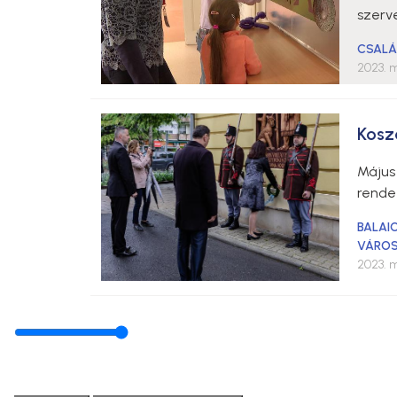
szerv
CSALÁ
2023. m
Kosz
Május 
rende
BALAI
VÁROS
2023. m