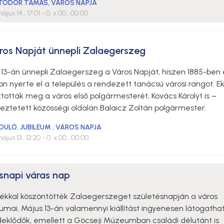
TÓDOR TAMÁS
,
VÁROS NAPJA
ájus 14., 17:01
- 0. x 00., 00:00
ros Napját ünnepli Zalaegerszeg
 13-án ünnepli Zalaegerszeg a Város Napját, hiszen 1885-ben
n nyerte el a település a rendezett tanácsú városi rangot. E
tották meg a város első polgármesterét, Kovács Károlyt is –
eztetett közösségi oldalán Balaicz Zoltán polgármester.
DULÓ
,
JUBILEUM
,
VÁROS NAPJA
ájus 13., 13:20
- 0. x 00., 00:00
snapi váras nap
ékkal köszöntötték Zalaegerszeget születésnapján a város
mai. Május 13-án valamennyi kiállítást ingyenesen látogatha
deklődők, emellett a Göcseji Múzeumban családi délutánt is