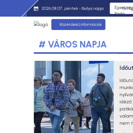
2026.08.07., péntek - Ibolya napja
95,1 E
Közérdekű információk
# VÁROS NAPJA
Időu
Időut
munka
nyilvá
idéző 
patiká
valam
nem tö