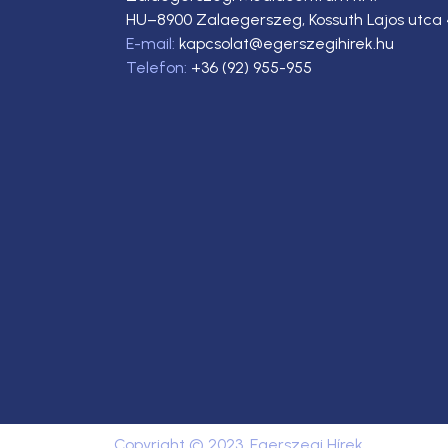
HU–8900 Zalaegerszeg, Kossuth Lajos utca 
E-mail:
kapcsolat@egerszegihirek.hu
Telefon:
+36 (92) 955-955
Copyright © 2023. Egerszegi Hírek