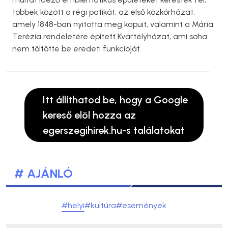
többek között a régi patikát, az első közkórházat,
amely 1848-ban nyitotta meg kapuit, valamint a Mária
Terézia rendeletére épített Kvártélyházat, ami soha
nem töltötte be eredeti funkcióját.
Itt állíthatod be, hogy a Google
kereső elöl hozza az
egerszegihirek.hu-s találatokat
# AJÁNLÓ
#helyi
#kultúra
#események