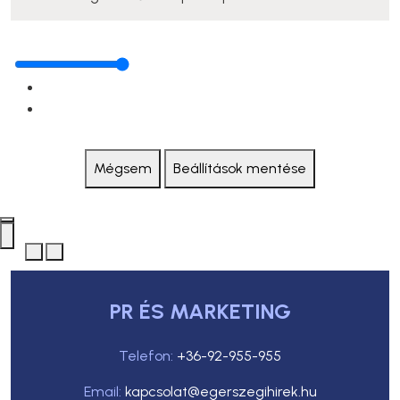
Mégsem
Beállítások mentése
PR ÉS MARKETING
Telefon:
+36-92-955-955
Email:
kapcsolat@egerszegihirek.hu