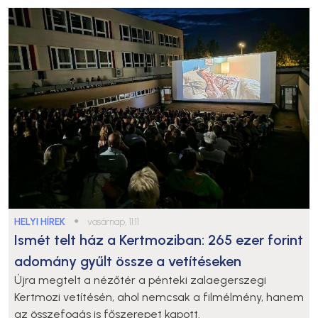
HELYI HÍREK
●
vasárnap, 11:11
Ismét telt ház a Kertmoziban: 265 ezer forint
adomány gyűlt össze a vetítéseken
Újra megtelt a nézőtér a pénteki zalaegerszegi
Kertmozi vetítésén, ahol nemcsak a filmélmény, hanem
az összefogás is főszerepet kapott.