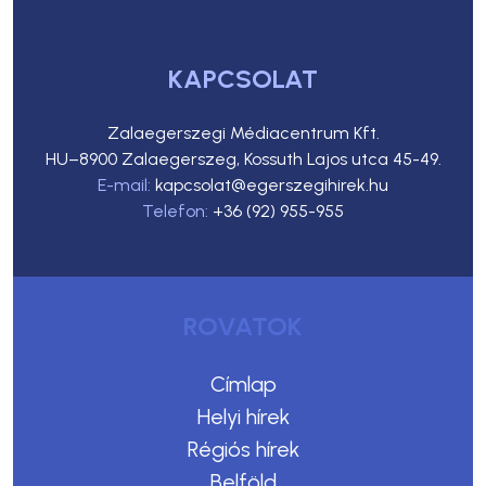
KAPCSOLAT
Zalaegerszegi Médiacentrum Kft.
HU–8900 Zalaegerszeg, Kossuth Lajos utca 45-49.
E-mail:
kapcsolat@egerszegihirek.hu
Telefon:
+36 (92) 955-955
ROVATOK
Címlap
Helyi hírek
Régiós hírek
Belföld