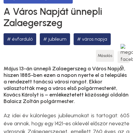
A Város Napját ünnepli
Zalaegerszeg
évforduló
jubileum
város napja
Másolás
Május 13-án ünnepli Zalaegerszeg a Város Napját,
hiszen 1885-ben ezen a napon nyerte el a település
a rendezett tanácsú városi rangot. Ekkor
választották meg a város első polgármesterét,
Kovács Károlyt is – emlékeztetett közösségi oldalán
Balaicz Zoltán polgármester.
Az idei év különleges jubileumokat is tartogat: 605
éve annak, hogy egy 1421-es oklevél először nevezte
városnak Zalaegerszeget, emellett 760 éves az a