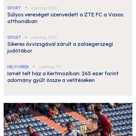
SPORT
●
vasárnap, 09:10
Súlyos vereséget szenvedett a ZTE FC a Vasas
otthonában
SPORT
●
vasárnap, 09:19
Sikeres övvizsgával zárult a zalaegerszegi
judótábor
HELYI HÍREK
●
vasárnap, 11:11
Ismét telt ház a Kertmoziban: 265 ezer forint
adomány gyűlt össze a vetítéseken