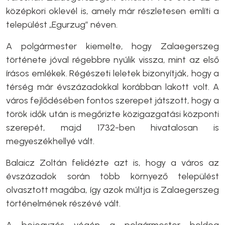
középkori oklevél is, amely már részletesen említi a
települést „Egurzug” néven.
A polgármester kiemelte, hogy Zalaegerszeg
története jóval régebbre nyúlik vissza, mint az első
írásos emlékek. Régészeti leletek bizonyítják, hogy a
térség már évszázadokkal korábban lakott volt. A
város fejlődésében fontos szerepet játszott, hogy a
török idők után is megőrizte közigazgatási központi
szerepét, majd 1732-ben hivatalosan is
megyeszékhellyé vált.
Balaicz Zoltán felidézte azt is, hogy a város az
évszázadok során több környező települést
olvasztott magába, így azok múltja is Zalaegerszeg
történelmének részévé vált.
A bejegyzés végén a polgármester boldog