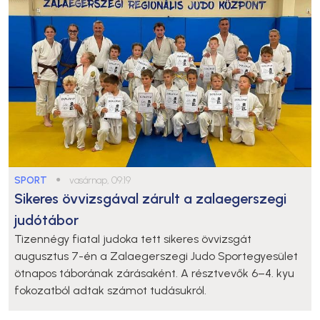
SPORT
●
vasárnap, 09:19
Sikeres övvizsgával zárult a zalaegerszegi
judótábor
Tizennégy fiatal judoka tett sikeres övvizsgát
augusztus 7-én a Zalaegerszegi Judo Sportegyesület
ötnapos táborának zárásaként. A résztvevők 6–4. kyu
fokozatból adtak számot tudásukról.