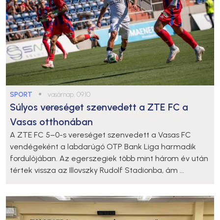
SPORT
●
vasárnap, 09:10
Súlyos vereséget szenvedett a ZTE FC a
Vasas otthonában
A ZTE FC 5–0-s vereséget szenvedett a Vasas FC
vendégeként a labdarúgó OTP Bank Liga harmadik
fordulójában. Az egerszegiek több mint három év után
tértek vissza az Illovszky Rudolf Stadionba, ám ...