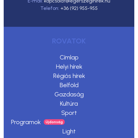
E-mail:
kapcsolat@egerszegihirek.hu
Telefon:
+36 (92) 955-955
ROVATOK
Címlap
Helyi hírek
Régiós hírek
Belföld
Gazdaság
Kultúra
Sport
Programok
Light