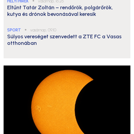
HELYI HÍREK
●
vasárnap, 16:26
Eltűnt Tatár Zoltán – rendőrök, polgárőrök,
kutya és drónok bevonásával keresik
SPORT
●
vasárnap, 09:10
Súlyos vereséget szenvedett a ZTE FC a Vasas
otthonában