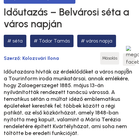
Időutazás – Belvárosi séta a
város napján
séta
Tódor Tamás
város napja
Szerző:
Kolozsvári Ilona
Másolás
Időutazásra hívták az érdeklődőket a város napján
a Tourinform iroda munkatársai, annak emlékére,
hogy Zalaegerszeget 1885. május 13-án
nyilvánították rendezett tanácsú várossá. A
tematikus sétán a múltat idéző emblematikus
épületeket keresték fel; többek között a régi
patikát, az első közkórházat, amely 1848-ban
nyitotta meg kapuit, valamint a Mária Terézia
rendeletére épített Kvártélyházat, ami soha nem
töltötte be eredeti funkcióját.