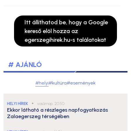
Itt állíthatod be, hogy a Google
kereső elöl hozza az
egerszegihirek.hu-s találatokat
# AJÁNLÓ
#helyi
#kultúra
#események
HELYI HÍREK
●
vasárnap, 20:50
Ekkor látható a részleges napfogyatkozás
Zalaegerszeg térségében