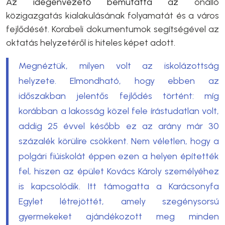
Az idegenvezető bemutatta az
önálló
közigazgatás kialakulásának folyamatát és a város
fejlődését. Korabeli dokumentumok segítségével az
oktatás helyzetéről is hiteles képet adott.
Megnéztük, milyen volt az iskolázottság
helyzete. Elmondható, hogy ebben az
időszakban jelentős fejlődés történt: míg
korábban a lakosság közel fele írástudatlan volt,
addig 25 évvel később ez az arány már 30
százalék körülire csökkent. Nem véletlen, hogy a
polgári fiúiskolát éppen ezen a helyen építették
fel, hiszen az épület Kovács Károly személyéhez
is kapcsolódik. Itt támogatta a Karácsonyfa
Egylet létrejöttét, amely szegénysorsú
gyermekeket ajándékozott meg minden