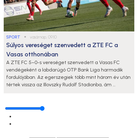
SPORT
●
vasárnap, 09:10
Súlyos vereséget szenvedett a ZTE FC a
Vasas otthonában
A ZTE FC 5–0-s vereséget szenvedett a Vasas FC
vendégeként a labdarúgó OTP Bank Liga harmadik
fordulójában. Az egerszegiek több mint három év után
tértek vissza az Illovszky Rudolf Stadionba, ám ...