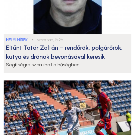
HELYI HÍREK
●
vasárnap, 16:26
Eltűnt Tatár Zoltán – rendőrök, polgárőrök,
kutya és drónok bevonásával keresik
Segítségre szorulhat a hőségben.