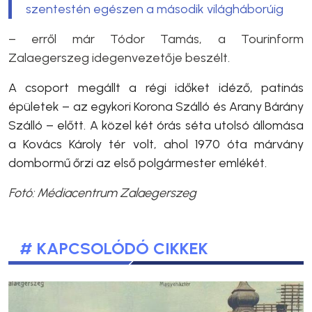
szentestén egészen a második világháborúig
– erről már Tó
dor Ta
más, a
Tourinform
Zalaegerszeg
idegenvezetője beszélt.
A csoport megállt a régi időket idéző, patinás
épületek – az egykori Korona Szálló és Arany Bárány
Szálló – előtt. A
közel két órás séta utolsó állomása
a Kovács Károly tér volt, ahol 1970 óta márvány
dombormű őrzi az első polgármester emlékét.
Fotó:
Médiacentrum Zalaegerszeg
# KAPCSOLÓDÓ CIKKEK