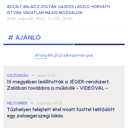
ASZÁLY
,
BALAICZ ZOLTÁN
,
GAJDOS LÁSZLÓ
,
HORVÁTH
ISTVÁN
,
VÁGATLAN MÁJUS MOZGALOM
2026. május 06., 18:02
- 0. x 00., 00:00
# AJÁNLÓ
#helyi
#kultúra
#események
GAZDASÁG
●
kedd, 15:05
15 megyében leállították a JÉGER-rendszert,
Zalában továbbra is működik
- VIDEÓVAL -
HELYI HÍREK
●
vasárnap, 09:09
Tűzhelyen felejtett étel miatt füsttel telítődött
egy zalaegerszegi lakás