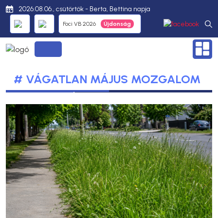
2026.08.06., csütörtök - Berta, Bettina napja
Foci VB 2026
# VÁGATLAN MÁJUS MOZGALOM