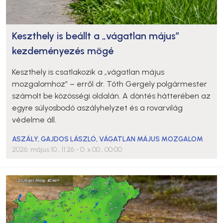
Keszthely is beállt a „vágatlan május”
kezdeményezés mögé
Keszthely is csatlakozik a „vágatlan május
mozgalomhoz” – erről dr. Tóth Gergely polgármester
számolt be közösségi oldalán. A döntés hátterében az
egyre súlyosbodó aszályhelyzet és a rovarvilág
védelme áll.
ASZÁLY
,
GAJDOS LÁSZLÓ
,
VÁGATLAN MÁJUS MOZGALOM
2026. május 10., 11:26
- 0. x 00., 00:00