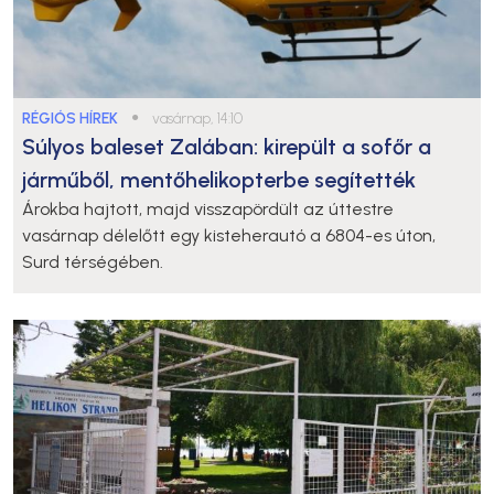
RÉGIÓS HÍREK
●
vasárnap, 14:10
Súlyos baleset Zalában: kirepült a sofőr a
járműből, mentőhelikopterbe segítették
Árokba hajtott, majd visszapördült az úttestre
vasárnap délelőtt egy kisteherautó a 6804-es úton,
Surd térségében.