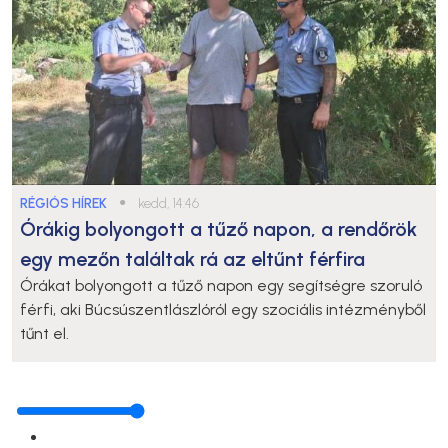
RÉGIÓS HÍREK
●
kedd, 14:46
Órákig bolyongott a tűző napon, a rendőrök
egy mezőn találtak rá az eltűnt férfira
Órákat bolyongott a tűző napon egy segítségre szoruló
férfi, aki Búcsúszentlászlóról egy szociális intézményből
tűnt el.