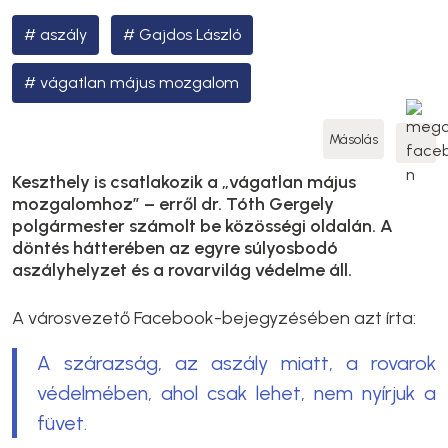
aszály
Gajdos László
vágatlan május mozgalom
Másolás
Keszthely is csatlakozik a „vágatlan május
mozgalomhoz” – erről dr. Tóth Gergely
polgármester számolt be közösségi oldalán. A
döntés hátterében az egyre súlyosbodó
aszályhelyzet és a rovarvilág védelme áll.
A városvezető Facebook-bejegyzésében azt írta:
A szárazság, az aszály miatt, a rovarok
védelmében, ahol csak lehet, nem nyírjuk a
füvet.