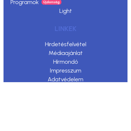
Programok
Light
LINKEK
Hirdetésfelvétel
Médiaajánlat
Hírmondó
Impresszum
Adatvédelem
Felhasználási feltételek
Kommentelési szabályzat
Copyright © 2023. Egerszegi Hírek
Design & CMS by Webmark