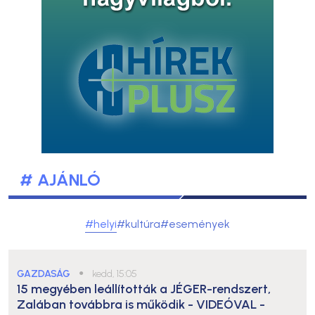
# AJÁNLÓ
#helyi
#kultúra
#események
GAZDASÁG
●
kedd, 15:05
15 megyében leállították a JÉGER-rendszert,
Zalában továbbra is működik
- VIDEÓVAL -