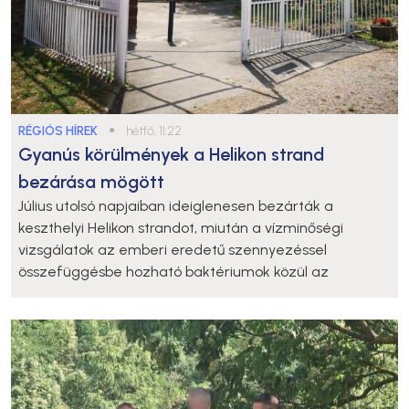
RÉGIÓS HÍREK
●
hétfő, 11:22
Gyanús körülmények a Helikon strand
bezárása mögött
Július utolsó napjaiban ideiglenesen bezárták a
keszthelyi Helikon strandot, miután a vízminőségi
vizsgálatok az emberi eredetű szennyezéssel
összefüggésbe hozható baktériumok közül az