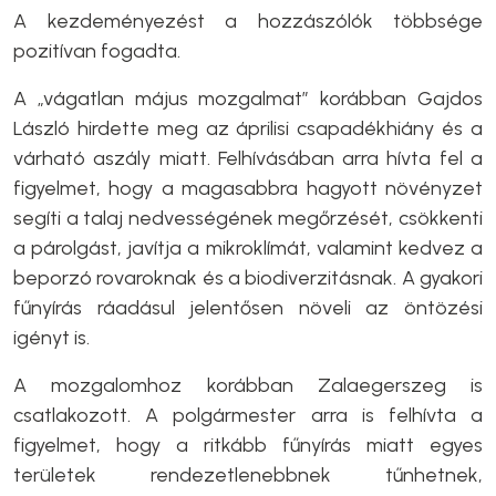
A kezdeményezést a hozzászólók többsége
pozitívan fogadta.
A „vágatlan május mozgalmat” korábban Gajdos
László hirdette meg az áprilisi csapadékhiány és a
várható aszály miatt. Felhívásában arra hívta fel a
figyelmet, hogy a magasabbra hagyott növényzet
segíti a talaj nedvességének megőrzését, csökkenti
a párolgást, javítja a mikroklímát, valamint kedvez a
beporzó rovaroknak és a biodiverzitásnak. A gyakori
fűnyírás ráadásul jelentősen növeli az öntözési
igényt is.
A mozgalomhoz korábban Zalaegerszeg is
csatlakozott. A polgármester arra is felhívta a
figyelmet, hogy a ritkább fűnyírás miatt egyes
területek rendezetlenebbnek tűnhetnek,