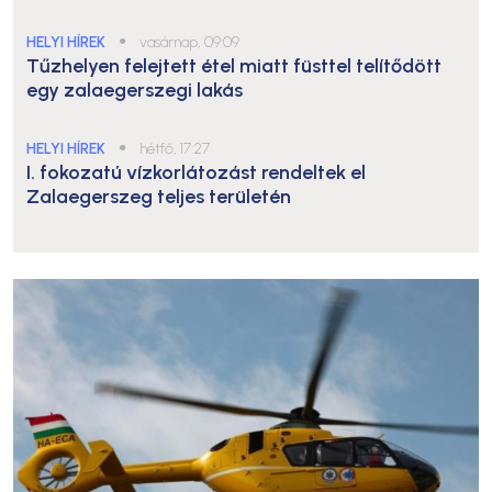
HELYI HÍREK
●
vasárnap, 09:09
Tűzhelyen felejtett étel miatt füsttel telítődött
egy zalaegerszegi lakás
HELYI HÍREK
●
hétfő, 17:27
I. fokozatú vízkorlátozást rendeltek el
Zalaegerszeg teljes területén