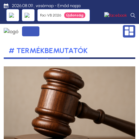
2026.08.09., vasárnap - Emőd napja
Foci VB 2026
# TERMÉKBEMUTATÓK