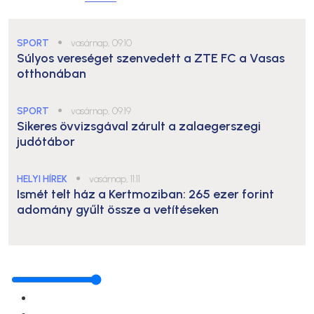
SPORT
●
vasárnap, 09:10
Súlyos vereséget szenvedett a ZTE FC a Vasas
otthonában
SPORT
●
vasárnap, 09:19
Sikeres övvizsgával zárult a zalaegerszegi
judótábor
HELYI HÍREK
●
vasárnap, 11:11
Ismét telt ház a Kertmoziban: 265 ezer forint
adomány gyűlt össze a vetítéseken