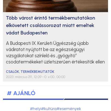
Több várost érintő termékbemutatókon
elkövetett csalássorozat miatt emeltek
vádat Budapesten
A Budapesti IX. Kerületi Ügyészség újabb
vádiratot nyújtott be az egészségügyi
vizsgálatokat színlelő és „gyógyító”
csodatermékeket üzletszerűen értékesítők ellen
CSALÓK
,
TERMÉKBEMUTATÓK
2023. március 29., 12:09
- 0. x 00., 00:00
# AJÁNLÓ
#helyi
#kultúra
#események