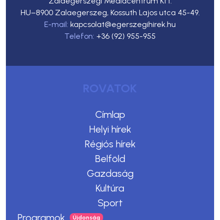
Zalaegerszegi Médiacentrum Kft.
HU–8900 Zalaegerszeg, Kossuth Lajos utca 45-49.
E-mail:
kapcsolat@egerszegihirek.hu
Telefon:
+36 (92) 955-955
ROVATOK
Címlap
Helyi hírek
Régiós hírek
Belföld
Gazdaság
Kultúra
Sport
Programok