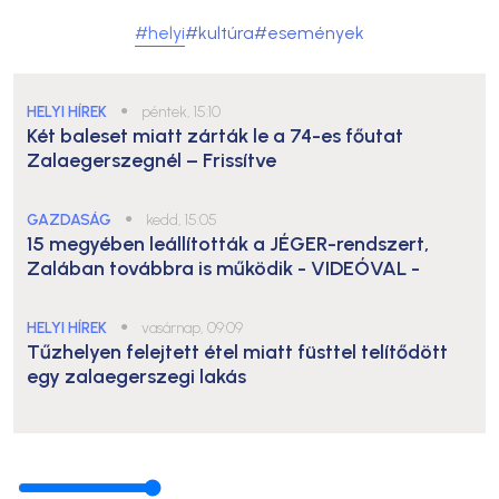
#helyi
#kultúra
#események
HELYI HÍREK
●
péntek, 15:10
Két baleset miatt zárták le a 74-es főutat
Zalaegerszegnél – Frissítve
GAZDASÁG
●
kedd, 15:05
15 megyében leállították a JÉGER-rendszert,
Zalában továbbra is működik
- VIDEÓVAL -
HELYI HÍREK
●
vasárnap, 09:09
Tűzhelyen felejtett étel miatt füsttel telítődött
egy zalaegerszegi lakás