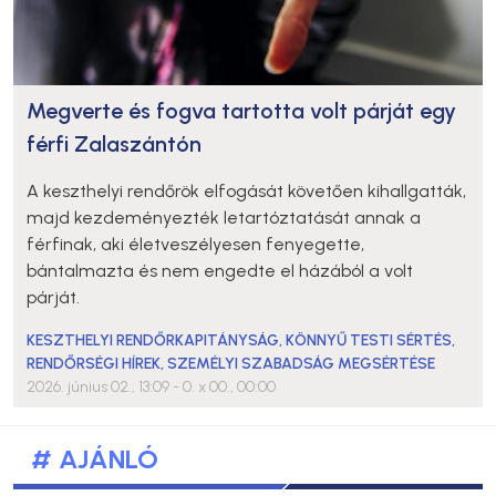
Megverte és fogva tartotta volt párját egy
férfi Zalaszántón
A keszthelyi rendőrök elfogását követően kihallgatták,
majd kezdeményezték letartóztatását annak a
férfinak, aki életveszélyesen fenyegette,
bántalmazta és nem engedte el házából a volt
párját.
KESZTHELYI RENDŐRKAPITÁNYSÁG
,
KÖNNYŰ TESTI SÉRTÉS
,
RENDŐRSÉGI HÍREK
,
SZEMÉLYI SZABADSÁG MEGSÉRTÉSE
2026. június 02., 13:09
- 0. x 00., 00:00
# AJÁNLÓ