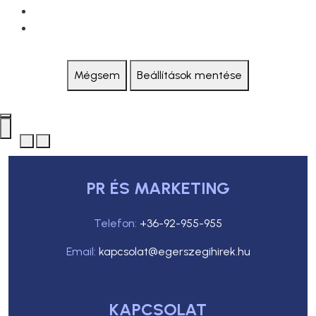
Mégsem
Beállítások mentése
PR ÉS MARKETING
Telefon:
+36-92-955-955
Email:
kapcsolat@egerszegihirek.hu
KAPCSOLAT