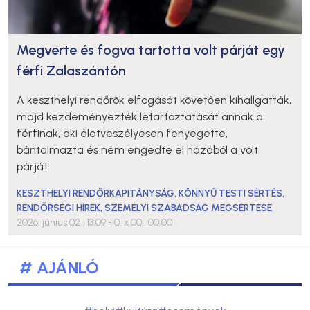
Megverte és fogva tartotta volt párját egy
férfi Zalaszántón
A keszthelyi rendőrök elfogását követően kihallgatták,
majd kezdeményezték letartóztatását annak a
férfinak, aki életveszélyesen fenyegette,
bántalmazta és nem engedte el házából a volt
párját.
KESZTHELYI RENDŐRKAPITÁNYSÁG
,
KÖNNYŰ TESTI SÉRTÉS
,
RENDŐRSÉGI HÍREK
,
SZEMÉLYI SZABADSÁG MEGSÉRTÉSE
2026. június 02., 13:09
- 0. x 00., 00:00
# AJÁNLÓ