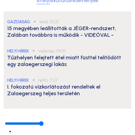
#helyi
#kultúra
#események
GAZDASÁG
●
kedd, 15:05
15 megyében leállították a JÉGER-rendszert,
Zalában továbbra is működik
- VIDEÓVAL -
HELYI HÍREK
●
vasárnap, 09:09
Tűzhelyen felejtett étel miatt füsttel telítődött
egy zalaegerszegi lakás
HELYI HÍREK
●
hétfő, 17:27
I. fokozatú vízkorlátozást rendeltek el
Zalaegerszeg teljes területén