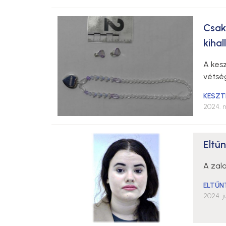
Csak
kihal
A kesz
vétsé
KESZT
2024. n
Eltűn
A zala
ELTŰN
2024. j