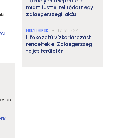
Tűzhelyen felejtett étel
miatt füsttel telítődött egy
zalaegerszegi lakás
aki
HELYI HÍREK
●
hétfő, 17:27
ÉGI
I. fokozatú vízkorlátozást
rendeltek el Zalaegerszeg
teljes területén
yesen
.
REK
,