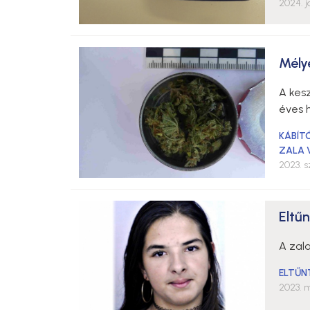
2024. j
Mély
A kesz
éves h
KÁBÍT
ZALA 
2023. 
Eltűn
A zala
ELTŰN
2023. m