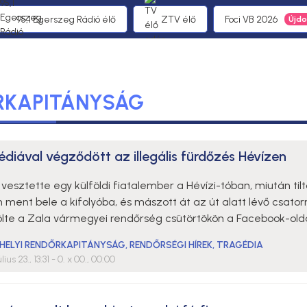
95,1 Egerszeg Rádió élő
ZTV élő
Foci VB 2026
RKAPITÁNYSÁG
édiával végződött az illegális fürdőzés Hévízen
 vesztette egy külföldi fiatalember a Hévízi-tóban, miután tilt
 ment bele a kifolyóba, és mászott át az út alatt lévő csato
ölte a Zala vármegyei rendőrség csütörtökön a Facebook-old
HELYI RENDŐRKAPITÁNYSÁG
,
RENDŐRSÉGI HÍREK
,
TRAGÉDIA
lius 23., 13:31
- 0. x 00., 00:00