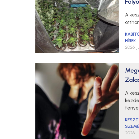
Folyo
A kesz
otthon
KÁBÍT
HÍREK
2026. jú
Megve
Zala
A kesz
kezde
fenye
KESZT
SZEMÉ
2026. j