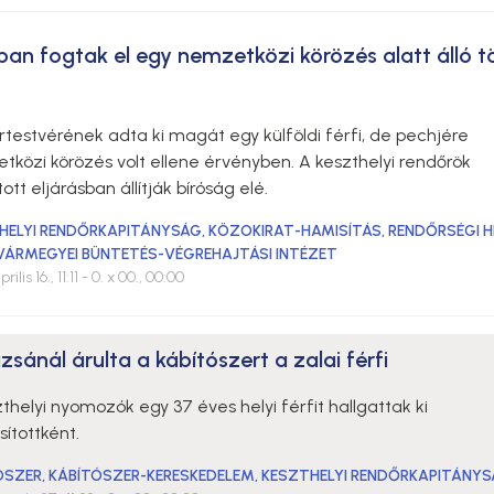
ban fogtak el egy nemzetközi körözés alatt álló t
t
rtestvérének adta ki magát egy külföldi férfi, de pechjére
közi körözés volt ellene érvényben. A keszthelyi rendőrök
tott eljárásban állítják bíróság elé.
HELYI RENDŐRKAPITÁNYSÁG
,
KÖZOKIRAT-HAMISÍTÁS
,
RENDŐRSÉGI H
VÁRMEGYEI BÜNTETÉS-VÉGREHAJTÁSI INTÉZET
ilis 16., 11:11
- 0. x 00., 00:00
sánál árulta a kábítószert a zalai férfi
thelyi nyomozók egy 37 éves helyi férfit hallgattak ki
ítottként.
ÓSZER
,
KÁBÍTÓSZER-KERESKEDELEM
,
KESZTHELYI RENDŐRKAPITÁNY