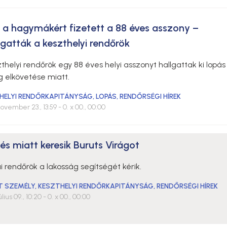
 a hagymákért fizetett a 88 éves asszony –
lgatták a keszthelyi rendőrök
thelyi rendőrök egy 88 éves helyi asszonyt hallgattak ki lopás
g elkövetése miatt.
HELYI RENDŐRKAPITÁNYSÁG
,
LOPÁS
,
RENDŐRSÉGI HÍREK
ovember 23., 13:59
- 0. x 00., 00:00
és miatt keresik Buruts Virágot
i rendőrök a lakosság segítségét kérik.
T SZEMÉLY
,
KESZTHELYI RENDŐRKAPITÁNYSÁG
,
RENDŐRSÉGI HÍREK
úlius 09., 10:20
- 0. x 00., 00:00