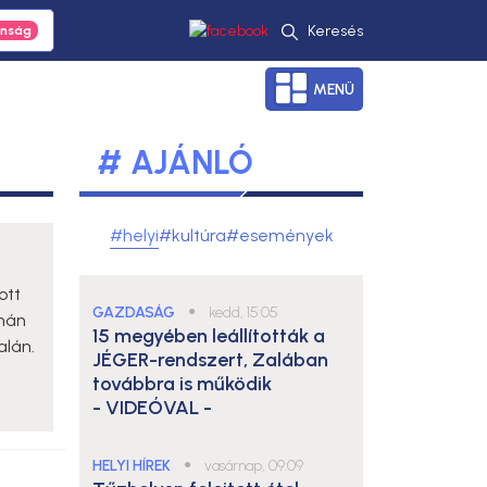
Keresés
MENÜ
# AJÁNLÓ
#helyi
#kultúra
#események
ott
GAZDASÁG
●
kedd, 15:05
rnán
15 megyében leállították a
alán.
JÉGER-rendszert, Zalában
továbbra is működik
- VIDEÓVAL -
HELYI HÍREK
●
vasárnap, 09:09