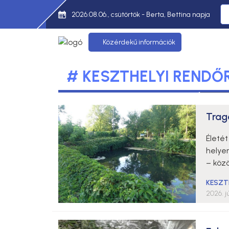
2026.08.06., csütörtök - Berta, Bettina napja
Közérdekű információk
# KESZTHELYI RENDŐ
Trag
Életét
helyen
– köz
KESZT
2026. jú