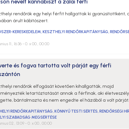
són nevelt kannabiszt a zalai férfi
thelyi rendőrök egy helyi férfit hallgattak ki gyanúsítottként, 
ában árult kábítószert.
ÓSZER-KERESKEDELEM
,
KESZTHELYI RENDŐRKAPITÁNYSÁG
,
RENDŐRS
nius 11., 16:36
- 0. x 00., 00:00
rte és fogva tartotta volt párját egy férfi
szántón
thelyi rendőrök elfogását követően kihallgatták, majd
ményezték letartóztatását annak a férfinak, aki életveszél
gette, bántalmazta és nem engedte el házából a volt párját
HELYI RENDŐRKAPITÁNYSÁG
,
KÖNNYŰ TESTI SÉRTÉS
,
RENDŐRSÉGI HÍ
LYI SZABADSÁG MEGSÉRTÉSE
únius 02., 13:09
- 0. x 00., 00:00