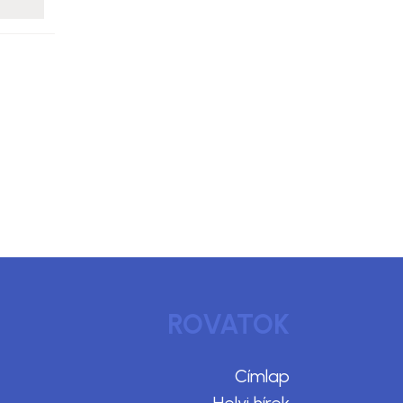
ROVATOK
Címlap