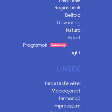
Helyi hírek
Régiós hírek
Belföld
Gazdaság
Kultúra
Sport
Programok
Light
LINKEK
Hirdetésfelvétel
Médiaajánlat
Hírmondó
Impresszum