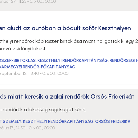
anuár 27., 11:23
- 0. x 00., 00:00
en aludt az autóban a bódult sofőr Keszthelyen
thelyi rendőrök kábítószer birtoklása miatt hallgattak ki egy 
orvátzsidányi lakost.
ÓSZER-BIRTOKLÁS
,
KESZTHELYI RENDŐRKAPITÁNYSÁG
,
RENDŐRSÉGI H
VÁRMEGYEI RENDŐR-FŐKAPITÁNYSÁG
szeptember 12., 18:40
- 0. x 00., 00:00
és miatt keresik a zalai rendőrök Orsós Friderikát
i rendőrök a lakosság segítségét kérik.
T SZEMÉLY
,
KESZTHELYI RENDŐRKAPITÁNYSÁG
,
ORSÓS FRIDERIKA
ájus 17., 14:50
- 0. x 00., 00:00