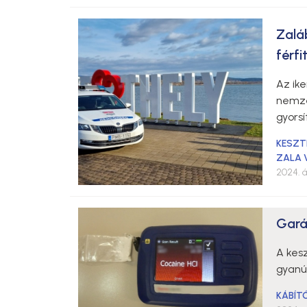
Zalá
férfi
Az ike
nemzet
gyorsí
KESZT
ZALA 
2024. ápr
Garáz
A kesz
gyanús
KÁBÍT