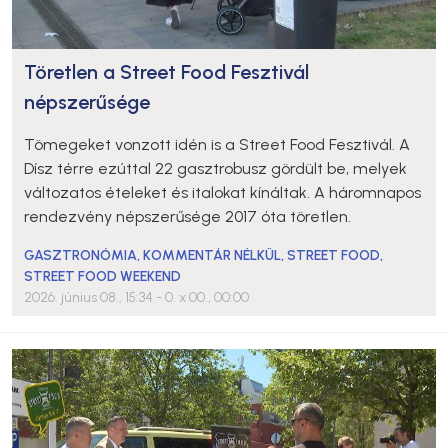
Töretlen a Street Food Fesztivál
népszerűsége
Tömegeket vonzott idén is a Street Food Fesztivál. A
Dísz térre ezúttal 22 gasztrobusz gördült be, melyek
változatos ételeket és italokat kínáltak. A háromnapos
rendezvény népszerűsége 2017 óta töretlen.
GASZTRONÓMIA
,
KOMMENTÁR NÉLKÜL
,
STREET FOOD
,
STREET FOOD WEEKEND
2026. június 08., 15:34
- 0. x 00., 00:00