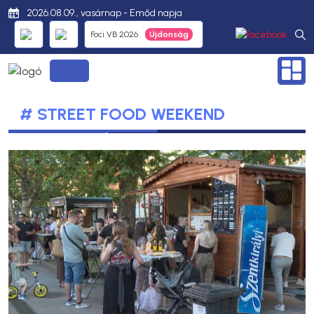
2026.08.09., vasárnap - Emőd napja
Foci VB 2026
# STREET FOOD WEEKEND