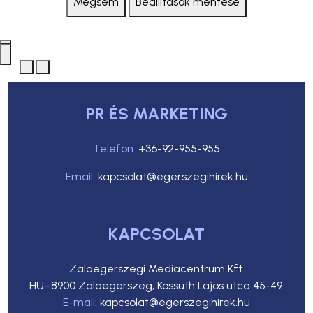
Mégsem
Beállítások mentése
PR ÉS MARKETING
Telefon:
+36-92-955-955
Email:
kapcsolat@egerszegihirek.hu
KAPCSOLAT
Zalaegerszegi Médiacentrum Kft.
HU–8900 Zalaegerszeg, Kossuth Lajos utca 45-49.
E-mail:
kapcsolat@egerszegihirek.hu