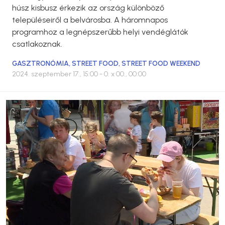
húsz kisbusz érkezik az ország különböző
településeiről a belvárosba. A háromnapos
programhoz a legnépszerűbb helyi vendéglátók
csatlakoznak.
GASZTRONÓMIA
,
STREET FOOD
,
STREET FOOD WEEKEND
2024. szeptember 17., 15:00
- 0. x 00., 00:00