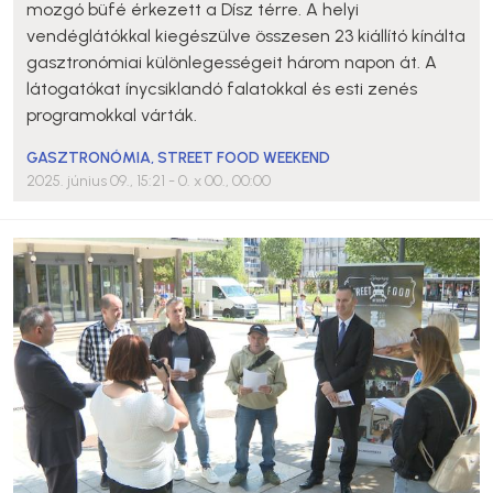
mozgó büfé érkezett a Dísz térre. A helyi
vendéglátókkal kiegészülve összesen 23 kiállító kínálta
gasztronómiai különlegességeit három napon át. A
látogatókat ínycsiklandó falatokkal és esti zenés
programokkal várták.
GASZTRONÓMIA
,
STREET FOOD WEEKEND
2025. június 09., 15:21
- 0. x 00., 00:00