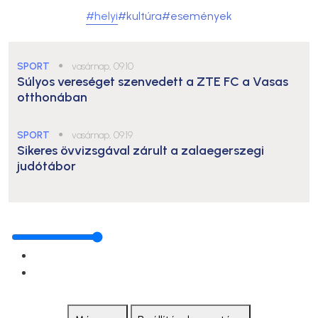
#helyi
#kultúra
#események
SPORT
●
vasárnap, 09:10
Súlyos vereséget szenvedett a ZTE FC a Vasas
otthonában
SPORT
●
vasárnap, 09:19
Sikeres övvizsgával zárult a zalaegerszegi
judótábor