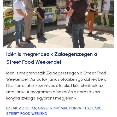
Idén is megrendezik Zalaegerszegen a
Street Food Weekendet
Idén is megrendezik Zalaegerszegen a Street Food
Weekendet. Az autók június ötödikén gördülnek be a
Dísz térre, ahol kézműves ételeket kóstolhatnak az
arra járók. A programon a hazai és a nemzetközi
konyha ízvilága egyaránt megjelenik.
BALAICZ ZOLTÁN
,
GASZTRONÓMIA
,
HORVÁTH SZILÁRD
,
STREET FOOD WEEKEND