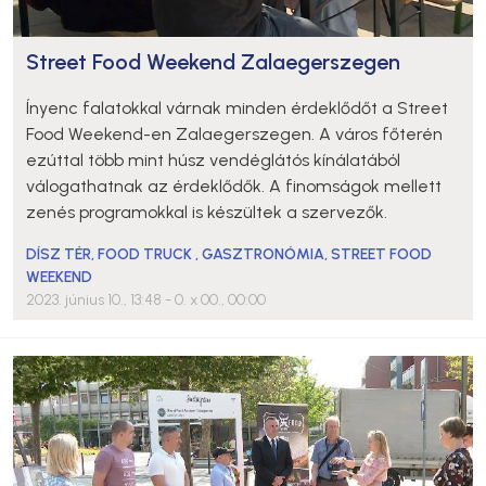
Street Food Weekend Zalaegerszegen
Ínyenc falatokkal várnak minden érdeklődőt a Street
Food Weekend-en Zalaegerszegen. A város főterén
ezúttal több mint húsz vendéglátós kínálatából
válogathatnak az érdeklődők. A finomságok mellett
zenés programokkal is készültek a szervezők.
DÍSZ TÉR
,
FOOD TRUCK
,
GASZTRONÓMIA
,
STREET FOOD
WEEKEND
2023. június 10., 13:48
- 0. x 00., 00:00