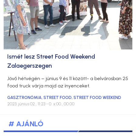
Ismét lesz Street Food Weekend
Zalaegerszegen
Jövő hétvégén – június 9 és 11 között- a belvárosban 25
food truck várja majd az ínyenceket.
GASZTRONÓMIA
,
STREET FOOD
,
STREET FOOD WEEKEND
2023. június 02., 11:23
- 0. x 00., 00:00
# AJÁNLÓ