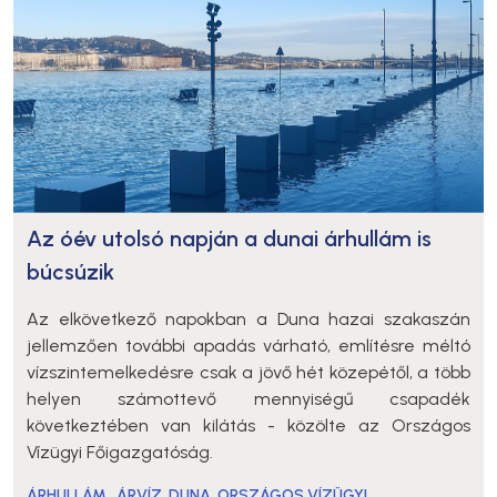
Az óév utolsó napján a dunai árhullám is
búcsúzik
Az elkövetkező napokban a Duna hazai szakaszán
jellemzően további apadás várható, említésre méltó
vízszintemelkedésre csak a jövő hét közepétől, a több
helyen számottevő mennyiségű csapadék
következtében van kilátás - közölte az Országos
Vízügyi Főigazgatóság.
ÁRHULLÁM
,
ÁRVÍZ
,
DUNA
,
ORSZÁGOS VÍZÜGYI