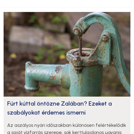
Fúrt kúttal öntözne Zalában? Ezeket a
szabályokat érdemes ismerni
Az aszályos nyári időszakban különösen felértékelődik
a saját vízforrás szerepe, sok kerttulajdonos ugyanis