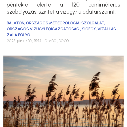
péntekre elérte a 120 centiméteres
szabályozási szintet a vizugy.hu adatai szerint.
BALATON
,
ORSZÁGOS METEOROLÓGIAI SZOLGÁLAT
,
ORSZÁGOS VÍZÜGYI FŐIGAZGATÓSÁG
,
SIÓFOK
,
VÍZÁLLÁS
,
ZALA FOLYÓ
2023. június 10., 15:14
- 0. x 00., 00:00