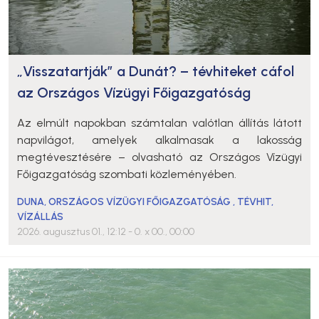
„Visszatartják” a Dunát? – tévhiteket cáfol
az Országos Vízügyi Főigazgatóság
Az elmúlt napokban számtalan valótlan állítás látott
napvilágot, amelyek alkalmasak a lakosság
megtévesztésére – olvasható az Országos Vízügyi
Főigazgatóság szombati közleményében.
DUNA
,
ORSZÁGOS VÍZÜGYI FŐIGAZGATÓSÁG
,
TÉVHIT
,
VÍZÁLLÁS
2026. augusztus 01., 12:12
- 0. x 00., 00:00