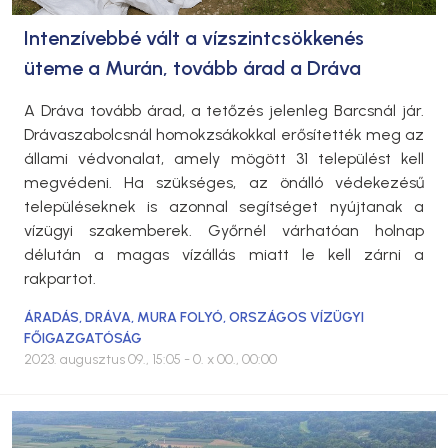
Intenzívebbé vált a vízszintcsökkenés
üteme a Murán, tovább árad a Dráva
A Dráva tovább árad, a tetőzés jelenleg Barcsnál jár.
Drávaszabolcsnál homokzsákokkal erősítették meg az
állami védvonalat, amely mögött 31 települést kell
megvédeni. Ha szükséges, az önálló védekezésű
településeknek is azonnal segítséget nyújtanak a
vízügyi szakemberek. Győrnél várhatóan holnap
délután a magas vízállás miatt le kell zárni a
rakpartot.
ÁRADÁS
,
DRÁVA
,
MURA FOLYÓ
,
ORSZÁGOS VÍZÜGYI
FŐIGAZGATÓSÁG
2023. augusztus 09., 15:05
- 0. x 00., 00:00