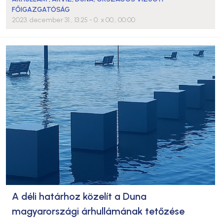
FŐIGAZGATÓSÁG
2023. december 31., 13:25
- 0. x 00., 00:00
A déli határhoz közelít a Duna
magyarországi árhullámának tetőzése