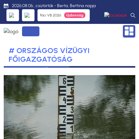
2026.08.06., csütörtök - Berta, Bettina napja
Foci VB 2026
# ORSZÁGOS VÍZÜGYI
FŐIGAZGATÓSÁG