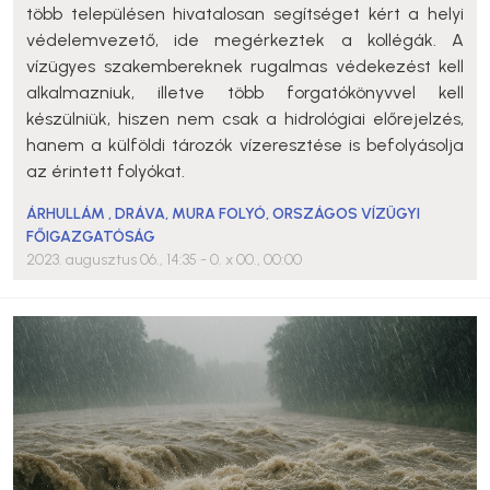
több településen hivatalosan segítséget kért a helyi
védelemvezető, ide megérkeztek a kollégák. A
vízügyes szakembereknek rugalmas védekezést kell
alkalmazniuk, illetve több forgatókönyvvel kell
készülniük, hiszen nem csak a hidrológiai előrejelzés,
hanem a külföldi tározók vízeresztése is befolyásolja
az érintett folyókat.
ÁRHULLÁM
,
DRÁVA
,
MURA FOLYÓ
,
ORSZÁGOS VÍZÜGYI
FŐIGAZGATÓSÁG
2023. augusztus 06., 14:35
- 0. x 00., 00:00