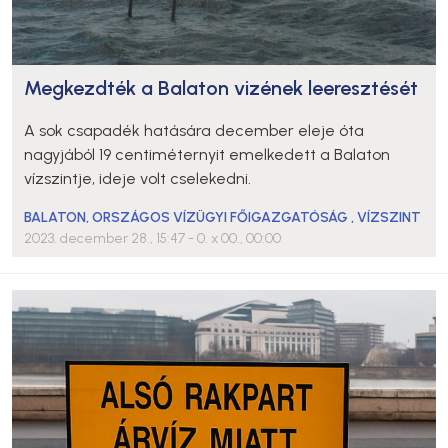
Megkezdték a Balaton vizének leeresztését
A sok csapadék hatására december eleje óta
nagyjából 19 centiméternyit emelkedett a Balaton
vízszintje, ideje volt cselekedni.
BALATON
,
ORSZÁGOS VÍZÜGYI FŐIGAZGATÓSÁG
,
VÍZSZINT
2023. december 28., 15:47
- 0. x 00., 00:00