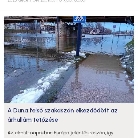
2023. december 26., 11:55
- 0. x 00., 00:00
A Duna felső szakaszán elkezdődött az
árhullám tetőzése
Az elmúlt napokban Európa jelentős részén, így