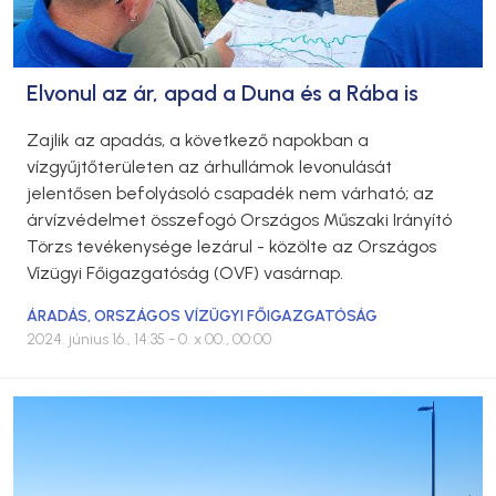
Elvonul az ár, apad a Duna és a Rába is
Zajlik az apadás, a következő napokban a
vízgyűjtőterületen az árhullámok levonulását
jelentősen befolyásoló csapadék nem várható; az
árvízvédelmet összefogó Országos Műszaki Irányító
Törzs tevékenysége lezárul - közölte az Országos
Vízügyi Főigazgatóság (OVF) vasárnap.
ÁRADÁS
,
ORSZÁGOS VÍZÜGYI FŐIGAZGATÓSÁG
2024. június 16., 14:35
- 0. x 00., 00:00