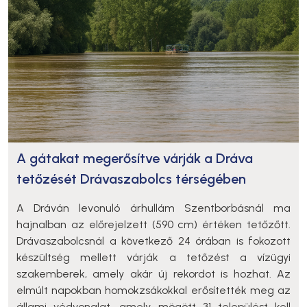
A gátakat megerősítve várják a Dráva
tetőzését Drávaszabolcs térségében
A Dráván levonuló árhullám Szentborbásnál ma
hajnalban az előrejelzett (590 cm) értéken tetőzőtt.
Drávaszabolcsnál a következő 24 órában is fokozott
készültség mellett várják a tetőzést a vízügyi
szakemberek, amely akár új rekordot is hozhat. Az
elmúlt napokban homokzsákokkal erősítették meg az
állami védvonalat, amely mögött 31 települést kell