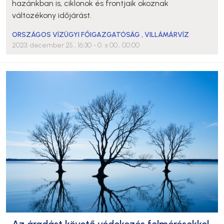
hazánkban is, ciklonok és frontjaik okoznak
változékony időjárást.
ORSZÁGOS VÍZÜGYI FŐIGAZGATÓSÁG
,
VILLÁMÁRVÍZ
2023. december 25., 16:30
- 0. x 00., 00:00
Az áradást követő védekezés felmérésekkel,