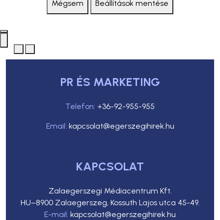
Mégsem
Beállítások mentése
PR ÉS MARKETING
Telefon:
+36-92-955-955
Email:
kapcsolat@egerszegihirek.hu
KAPCSOLAT
Zalaegerszegi Médiacentrum Kft.
HU–8900 Zalaegerszeg, Kossuth Lajos utca 45-49.
E-mail:
kapcsolat@egerszegihirek.hu