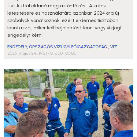
fúrt kúttal oldaná meg az öntözést. A kutak
létesítésére és használatára azonban 2024 óta új
szabályok vonatkoznak, ezért érdemes tisztában
lenni azzal, mikor kell bejelentést tenni vagy vízjogi
engedélyt kérni.
ENGEDÉLY
,
ORSZÁGOS VÍZÜGYI FŐIGAZGATÓSÁG
,
VÍZ
2026. május 24., 19:21
- 0. x 00., 00:00