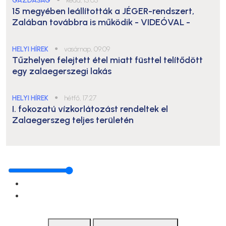
GAZDASÁG
kedd, 15:05
15 megyében leállították a JÉGER-rendszert,
Zalában továbbra is működik
- VIDEÓVAL -
HELYI HÍREK
●
vasárnap, 09:09
Tűzhelyen felejtett étel miatt füsttel telítődött
egy zalaegerszegi lakás
HELYI HÍREK
●
hétfő, 17:27
I. fokozatú vízkorlátozást rendeltek el
Zalaegerszeg teljes területén