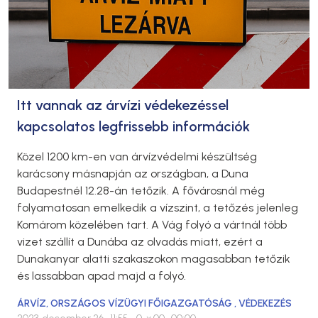
Itt vannak az árvízi védekezéssel
kapcsolatos legfrissebb információk
Közel 1200 km-en van árvízvédelmi készültség
karácsony másnapján az országban, a Duna
Budapestnél 12.28-án tetőzik. A fővárosnál még
folyamatosan emelkedik a vízszint, a tetőzés jelenleg
Komárom közelében tart. A Vág folyó a vártnál több
vizet szállít a Dunába az olvadás miatt, ezért a
Dunakanyar alatti szakaszokon magasabban tetőzik
és lassabban apad majd a folyó.
ÁRVÍZ
,
ORSZÁGOS VÍZÜGYI FŐIGAZGATÓSÁG
,
VÉDEKEZÉS