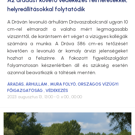
helyreállításokkal folytatódik
A Dráván levonuló árhullám Drávaszabolcsnál ugyan 10
cm-rel elmaradt a valaha mért legmagasabb
vízszinttől, de korántsem ért véget a vízügyes kollégák
számára a munka. A Dráva 586 cm-es tetőzését
követően a levonuló ár komoly árvízi jelenségeket
hozhat a felszínre. A fokozott figyelőszolgálat
folyamatosan készenlétben áll és szükség esetén
azonnal beavatkozik a töltések mentén.
ÁRADÁS
,
ÁRHULLÁM
,
MURA FOLYÓ
,
ORSZÁGOS VÍZÜGYI
FŐIGAZGATÓSÁG
,
VÉDEKEZÉS
2023. augusztus 13., 13:00
- 0. x 00., 00:00