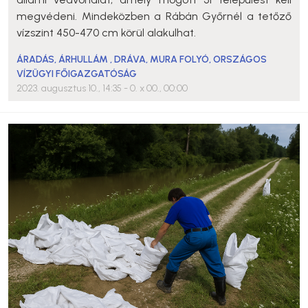
megvédeni. Mindeközben a Rábán Győrnél a tetőző
vízszint 450-470 cm körül alakulhat.
ÁRADÁS
,
ÁRHULLÁM
,
DRÁVA
,
MURA FOLYÓ
,
ORSZÁGOS
VÍZÜGYI FŐIGAZGATÓSÁG
2023. augusztus 10., 14:35
- 0. x 00., 00:00