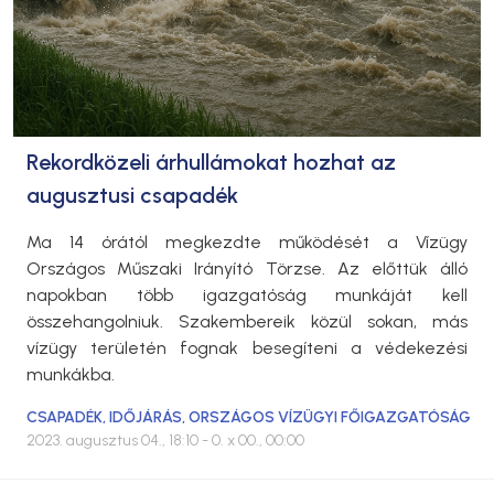
Rekordközeli árhullámokat hozhat az
augusztusi csapadék
Ma 14 órától megkezdte működését a Vízügy
Országos Műszaki Irányító Törzse. Az előttük álló
napokban több igazgatóság munkáját kell
összehangolniuk. Szakembereik közül sokan, más
vízügy területén fognak besegíteni a védekezési
munkákba.
CSAPADÉK
,
IDŐJÁRÁS
,
ORSZÁGOS VÍZÜGYI FŐIGAZGATÓSÁG
2023. augusztus 04., 18:10
- 0. x 00., 00:00