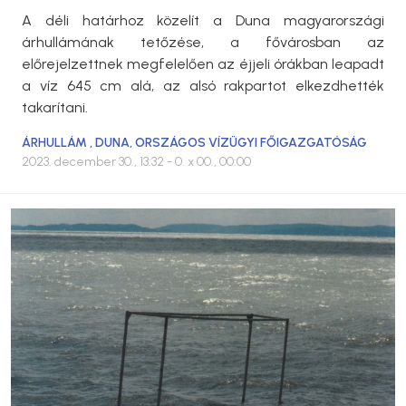
A déli határhoz közelít a Duna magyarországi
árhullámának tetőzése, a fővárosban az
előrejelzettnek megfelelően az éjjeli órákban leapadt
a víz 645 cm alá, az alsó rakpartot elkezdhették
takarítani.
ÁRHULLÁM
,
DUNA
,
ORSZÁGOS VÍZÜGYI FŐIGAZGATÓSÁG
2023. december 30., 13:32
- 0. x 00., 00:00