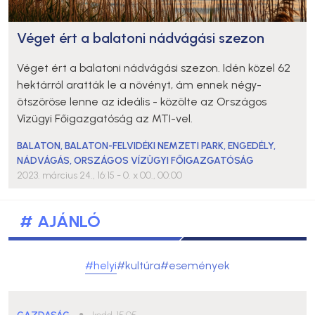
Véget ért a balatoni nádvágási szezon
Véget ért a balatoni nádvágási szezon. Idén közel 62
hektárról aratták le a növényt, ám ennek négy-
ötszöröse lenne az ideális - közölte az Országos
Vízügyi Főigazgatóság az MTI-vel.
BALATON
,
BALATON-FELVIDÉKI NEMZETI PARK
,
ENGEDÉLY
,
NÁDVÁGÁS
,
ORSZÁGOS VÍZÜGYI FŐIGAZGATÓSÁG
2023. március 24., 16:15
- 0. x 00., 00:00
# AJÁNLÓ
#helyi
#kultúra
#események
●