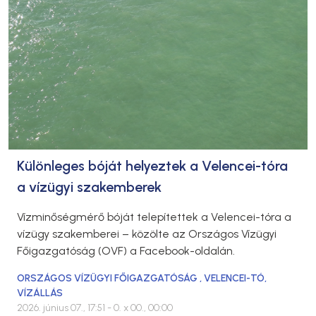
Különleges bóját helyeztek a Velencei-tóra
a vízügyi szakemberek
Vízminőségmérő bóját telepítettek a Velencei-tóra a
vízügy szakemberei – közölte az Országos Vízügyi
Főigazgatóság (OVF) a Facebook-oldalán.
ORSZÁGOS VÍZÜGYI FŐIGAZGATÓSÁG
,
VELENCEI-TÓ
,
VÍZÁLLÁS
2026. június 07., 17:51
- 0. x 00., 00:00