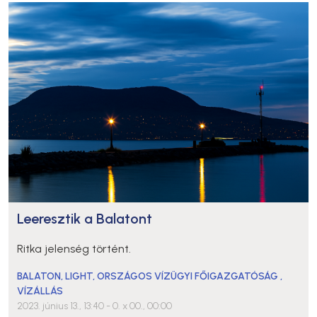
Leeresztik a Balatont
Ritka jelenség történt.
BALATON
,
LIGHT
,
ORSZÁGOS VÍZÜGYI FŐIGAZGATÓSÁG
,
VÍZÁLLÁS
2023. június 13., 13:40
- 0. x 00., 00:00