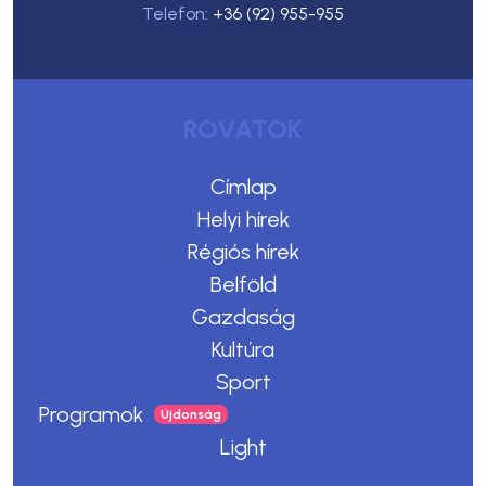
Telefon:
+36 (92) 955-955
ROVATOK
Címlap
Helyi hírek
Régiós hírek
Belföld
Gazdaság
Kultúra
Sport
Programok
Light