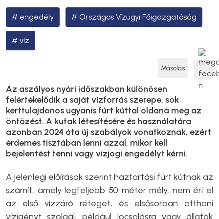
engedély
Országos Vízügyi Főigazgatóság
víz
Másolás
Az aszályos nyári időszakban különösen
felértékelődik a saját vízforrás szerepe, sok
kerttulajdonos ugyanis fúrt kúttal oldaná meg az
öntözést. A kutak létesítésére és használatára
azonban 2024 óta új szabályok vonatkoznak, ezért
érdemes tisztában lenni azzal, mikor kell
bejelentést tenni vagy vízjogi engedélyt kérni.
A jelenlegi előírások szerint háztartási fúrt kútnak az
számít, amely legfeljebb 50 méter mély, nem éri el
az első vízzáró réteget, és elsősorban otthoni
vízigényt szolgál, például locsolásra vagy állatok