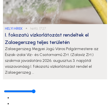
HELYI HÍREK
●
hétfő, 17:27
I. fokozatú vízkorlátozást rendeltek el
Zalaegerszeg teljes területén
Zalaegerszeg Megyei Jogú Város Polgármestere az
Észak-zalai Víz- és Csatornamű Zrt. (Zalavíz Zrt.)
szakmai javaslatára 2026. augusztus 3. napjától
visszavonásig I. fokozatú vízkorlátozást rendel el
Zalaegerszeg ...