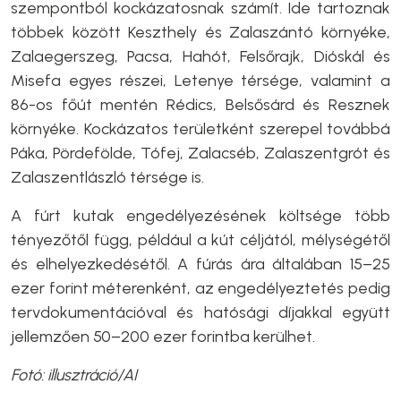
szempontból kockázatosnak számít. Ide tartoznak
többek között Keszthely és Zalaszántó környéke,
Zalaegerszeg, Pacsa, Hahót, Felsőrajk, Dióskál és
Misefa egyes részei, Letenye térsége, valamint a
86-os főút mentén Rédics, Belsősárd és Resznek
környéke. Kockázatos területként szerepel továbbá
Páka, Pördefölde, Tófej, Zalacséb, Zalaszentgrót és
Zalaszentlászló térsége is.
A fúrt kutak engedélyezésének költsége több
tényezőtől függ, például a kút céljától, mélységétől
és elhelyezkedésétől. A fúrás ára általában 15–25
ezer forint méterenként, az engedélyeztetés pedig
tervdokumentációval és hatósági díjakkal együtt
jellemzően 50–200 ezer forintba kerülhet.
Fotó: illusztráció/AI