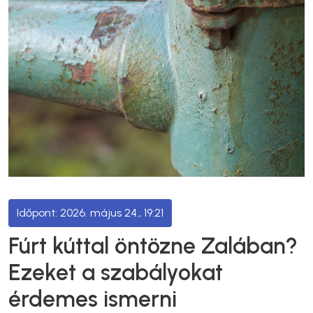
2026. május 24., 19:21
Fúrt kúttal öntözne Zalában?
Ezeket a szabályokat
érdemes ismerni