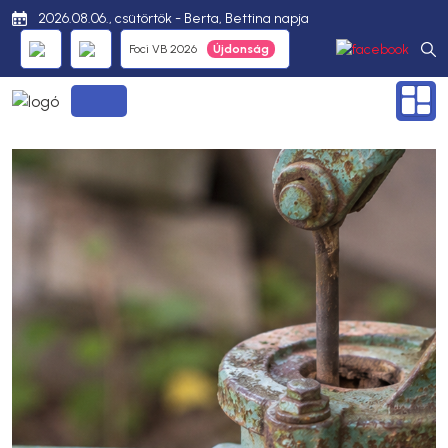
2026.08.06., csütörtök - Berta, Bettina napja
Foci VB 2026