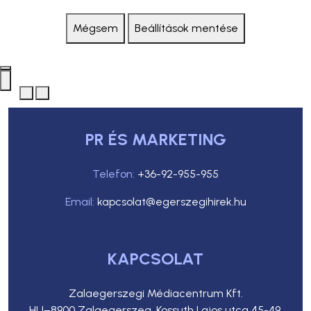
Mégsem
Beállítások mentése
PR ÉS MARKETING
Telefon:
+36-92-955-955
Email:
kapcsolat@egerszegihirek.hu
KAPCSOLAT
Zalaegerszegi Médiacentrum Kft.
HU–8900 Zalaegerszeg, Kossuth Lajos utca 45-49.