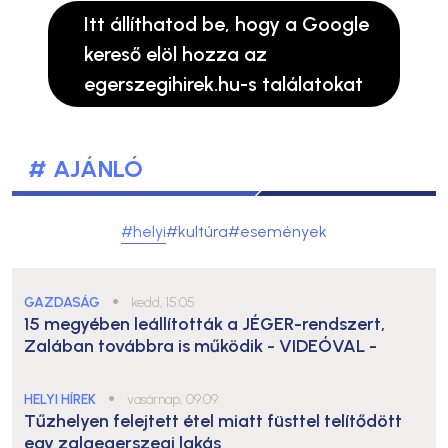
Itt állíthatod be, hogy a Google
kereső elöl hozza az
egerszegihirek.hu-s találatokat
# AJÁNLÓ
#helyi
#kultúra
#események
GAZDASÁG
●
kedd, 15:05
15 megyében leállították a JÉGER-rendszert,
Zalában továbbra is működik
- VIDEÓVAL -
HELYI HÍREK
●
vasárnap, 09:09
Tűzhelyen felejtett étel miatt füsttel telítődött
egy zalaegerszegi lakás