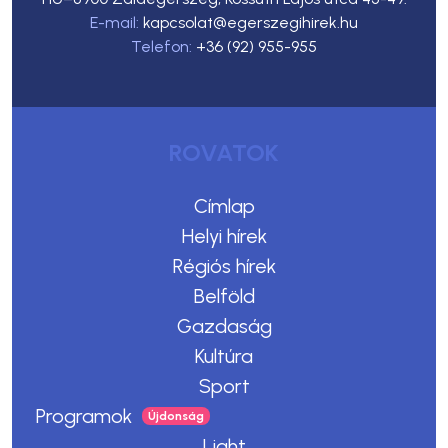
E-mail:
kapcsolat@egerszegihirek.hu
Telefon:
+36 (92) 955-955
ROVATOK
Címlap
Helyi hírek
Régiós hírek
Belföld
Gazdaság
Kultúra
Sport
Programok
Light