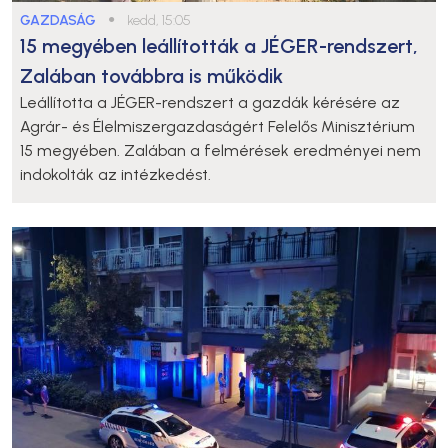
GAZDASÁG
●
kedd, 15:05
15 megyében leállították a JÉGER-rendszert,
Zalában továbbra is működik
Leállította a JÉGER-rendszert a gazdák kérésére az
Agrár- és Élelmiszergazdaságért Felelős Minisztérium
15 megyében. Zalában a felmérések eredményei nem
indokolták az intézkedést.