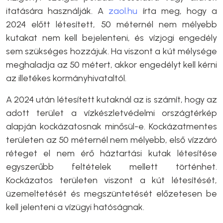
itatására használják. A
zaol.hu
írta meg, hogy a
2024 előtt létesített, 50 méternél nem mélyebb
kutakat nem kell bejelenteni, és vízjogi engedély
sem szükséges hozzájuk. Ha viszont a kút mélysége
meghaladja az 50 métert, akkor engedélyt kell kérni
az illetékes kormányhivataltól.
A 2024 után létesített kutaknál az is számít, hogy az
adott terület a vízkészletvédelmi országtérkép
alapján kockázatosnak minősül-e. Kockázatmentes
területen az 50 méternél nem mélyebb, első vízzáró
réteget el nem érő háztartási kutak létesítése
egyszerűbb feltételek mellett történhet.
Kockázatos területen viszont a kút létesítését,
üzemeltetését és megszüntetését előzetesen be
kell jelenteni a vízügyi hatóságnak.