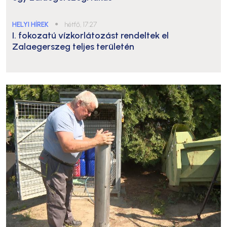
HELYI HÍREK
●
hétfő, 17:27
I. fokozatú vízkorlátozást rendeltek el
Zalaegerszeg teljes területén