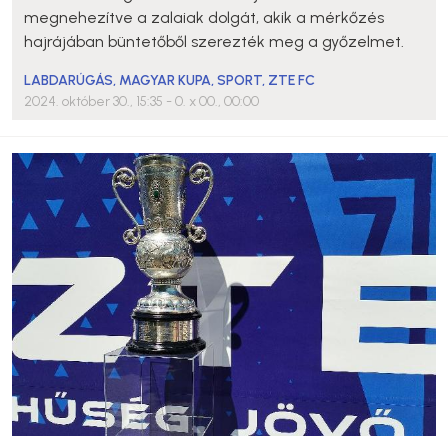
megnehezítve a zalaiak dolgát, akik a mérkőzés
hajrájában büntetőből szerezték meg a győzelmet.
LABDARÚGÁS
,
MAGYAR KUPA
,
SPORT
,
ZTE FC
2024. október 30., 15:35
- 0. x 00., 00:00