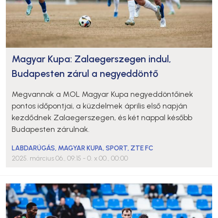
Magyar Kupa: Zalaegerszegen indul,
Budapesten zárul a negyeddöntő
Megvannak a MOL Magyar Kupa negyeddöntőinek
pontos időpontjai, a küzdelmek április első napján
kezdődnek Zalaegerszegen, és két nappal később
Budapesten zárulnak.
LABDARÚGÁS
,
MAGYAR KUPA
,
SPORT
,
ZTE FC
2025. március 06., 09:15
- 0. x 00., 00:00