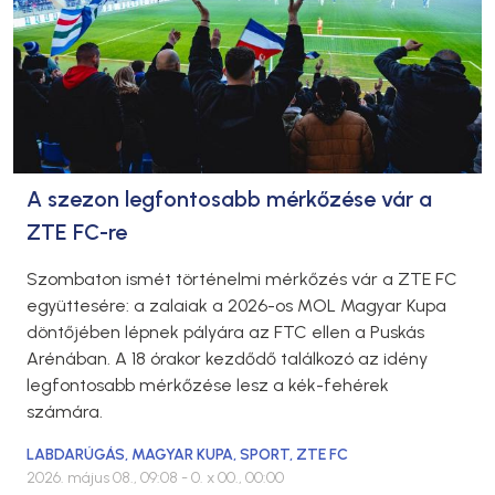
A szezon legfontosabb mérkőzése vár a
ZTE FC-re
Szombaton ismét történelmi mérkőzés vár a ZTE FC
együttesére: a zalaiak a 2026-os MOL Magyar Kupa
döntőjében lépnek pályára az FTC ellen a Puskás
Arénában. A 18 órakor kezdődő találkozó az idény
legfontosabb mérkőzése lesz a kék-fehérek
számára.
LABDARÚGÁS
,
MAGYAR KUPA
,
SPORT
,
ZTE FC
2026. május 08., 09:08
- 0. x 00., 00:00