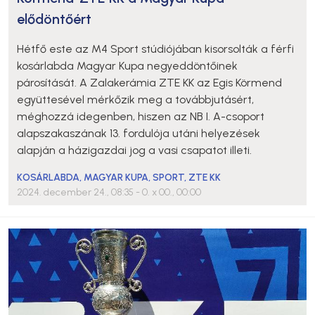
elődöntőért
Hétfő este az M4 Sport stúdiójában kisorsolták a férfi
kosárlabda Magyar Kupa negyeddöntőinek
párosítását. A Zalakerámia ZTE KK az Egis Körmend
együttesével mérkőzik meg a továbbjutásért,
méghozzá idegenben, hiszen az NB I. A-csoport
alapszakaszának 13. fordulója utáni helyezések
alapján a házigazdai jog a vasi csapatot illeti.
KOSÁRLABDA
,
MAGYAR KUPA
,
SPORT
,
ZTE KK
2024. december 24., 08:35
- 0. x 00., 00:00