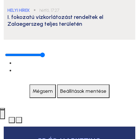
HELYI HÍREK
●
hétfő, 17:27
I. fokozatú vízkorlátozást rendeltek el
Zalaegerszeg teljes területén
Mégsem
Beállítások mentése