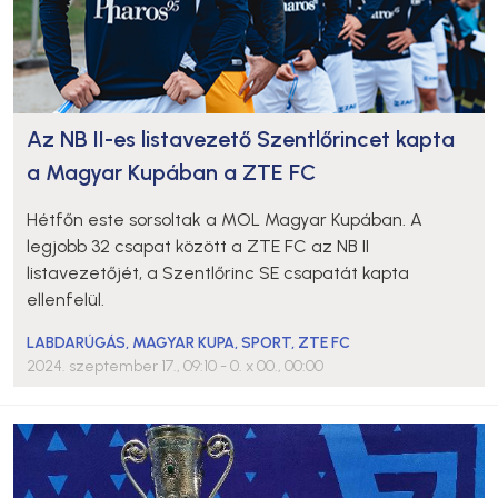
Az NB II-es listavezető Szentlőrincet kapta
a Magyar Kupában a ZTE FC
Hétfőn este sorsoltak a MOL Magyar Kupában. A
legjobb 32 csapat között a ZTE FC az NB II
listavezetőjét, a Szentlőrinc SE csapatát kapta
ellenfelül.
LABDARÚGÁS
,
MAGYAR KUPA
,
SPORT
,
ZTE FC
2024. szeptember 17., 09:10
- 0. x 00., 00:00