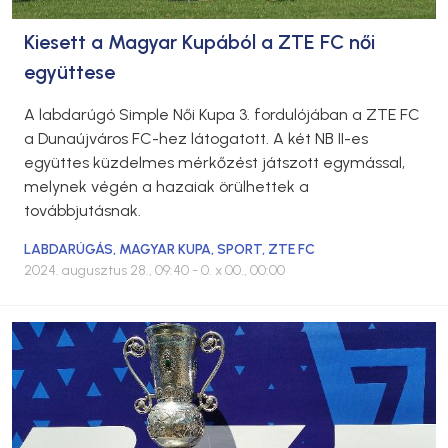
Kiesett a Magyar Kupából a ZTE FC női
együttese
A labdarúgó Simple Női Kupa 3. fordulójában a ZTE FC
a Dunaújváros FC-hez látogatott. A két NB II-es
együttes küzdelmes mérkőzést játszott egymással,
melynek végén a hazaiak örülhettek a
továbbjutásnak.
LABDARÚGÁS
,
MAGYAR KUPA
,
SPORT
,
ZTE FC
2024. augusztus 28., 09:40
- 0. x 00., 00:00