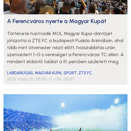
A Ferencváros nyerte a Magyar Kupát
Története harmadik MOL Magyar Kupa-döntőjét
játszotta a ZTE FC a budapesti Puskás Arénában, ahol
több mint ötvenezer néző előtt, hosszabbítás után
szenvedett 1–0-s vereséget a Ferencvárosi TC ellen. A
mindent eldöntő találat a 111. percben született meg.
LABDARÚGÁS
,
MAGYAR KUPA
,
SPORT
,
ZTE FC
2026. május 10., 08:06
- 0. x 00., 00:00