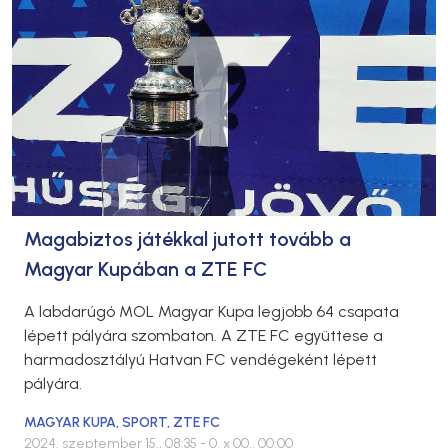
Magabiztos játékkal jutott tovább a
Magyar Kupában a ZTE FC
A labdarúgó MOL Magyar Kupa legjobb 64 csapata
lépett pályára szombaton. A ZTE FC együttese a
harmadosztályú Hatvan FC vendégeként lépett
pályára.
MAGYAR KUPA
,
SPORT
,
ZTE FC
2024. szeptember 15., 08:35
- 0. x 00., 00:00