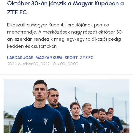
Október 30-án játszik a Magyar Kupában a
ZTE FC
Elkészült a Magyar Kupa 4. fordulójának pontos
menetrendje. A mérkőzések nagy részét október 30-
án, szerdán rendezik meg, egy-egy találkozót pedig
kedden és csütörtökön.
LABDARÚGÁS
,
MAGYAR KUPA
,
SPORT
,
ZTE FC
2024. október 09., 09:12
- 0. x 00., 00:00