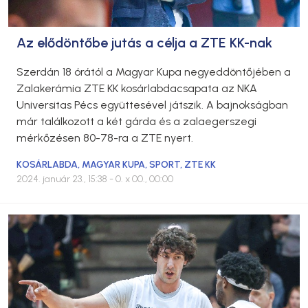
Az elődöntőbe jutás a célja a ZTE KK-nak
Szerdán 18 órától a Magyar Kupa negyeddöntőjében a
Zalakerámia ZTE KK kosárlabdacsapata az NKA
Universitas Pécs együttesével játszik. A bajnokságban
már találkozott a két gárda és a zalaegerszegi
mérkőzésen 80-78-ra a ZTE nyert.
KOSÁRLABDA
,
MAGYAR KUPA
,
SPORT
,
ZTE KK
2024. január 23., 15:38
- 0. x 00., 00:00