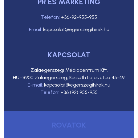
PR ÉS MARKETING
Telefon:
+36-92-955-955
Email:
kapcsolat@egerszegihirek.hu
KAPCSOLAT
Zalaegerszegi Médiacentrum Kft.
HU–8900 Zalaegerszeg, Kossuth Lajos utca 45-49.
E-mail:
kapcsolat@egerszegihirek.hu
Telefon:
+36 (92) 955-955
ROVATOK