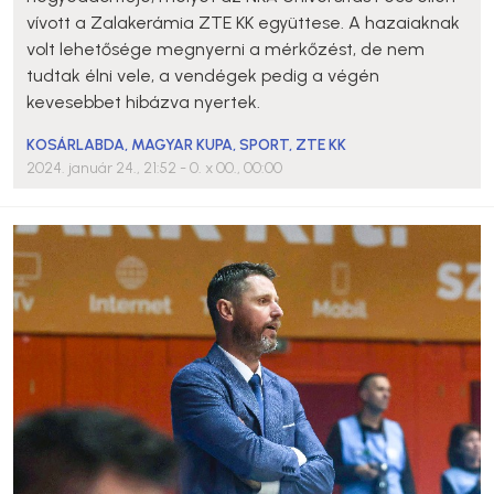
vívott a Zalakerámia ZTE KK együttese. A hazaiaknak
volt lehetősége megnyerni a mérkőzést, de nem
tudtak élni vele, a vendégek pedig a végén
kevesebbet hibázva nyertek.
KOSÁRLABDA
,
MAGYAR KUPA
,
SPORT
,
ZTE KK
2024. január 24., 21:52
- 0. x 00., 00:00