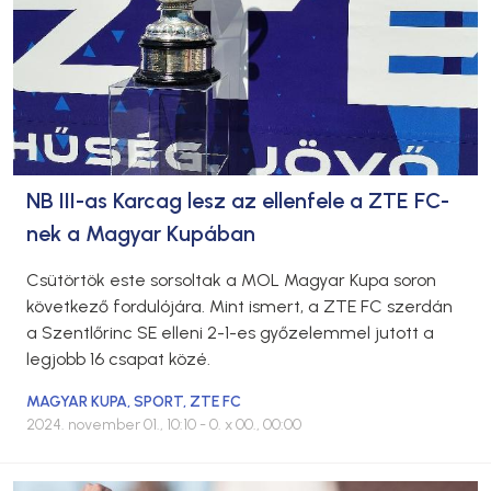
NB III-as Karcag lesz az ellenfele a ZTE FC-
nek a Magyar Kupában
Csütörtök este sorsoltak a MOL Magyar Kupa soron
következő fordulójára. Mint ismert, a ZTE FC szerdán
a Szentlőrinc SE elleni 2-1-es győzelemmel jutott a
legjobb 16 csapat közé.
MAGYAR KUPA
,
SPORT
,
ZTE FC
2024. november 01., 10:10
- 0. x 00., 00:00