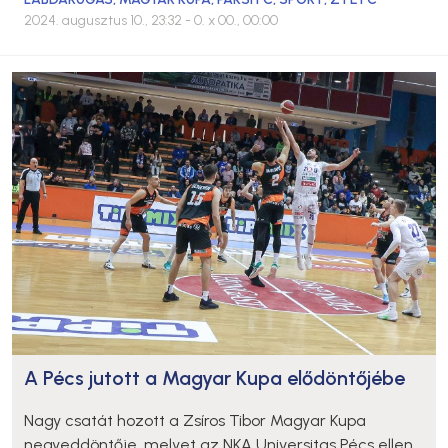
2024. augusztus 10., 23:32
- 0. x 00., 00:00
A Pécs jutott a Magyar Kupa elődöntőjébe
Nagy csatát hozott a Zsíros Tibor Magyar Kupa
negyeddöntője, melyet az NKA Universitas Pécs ellen