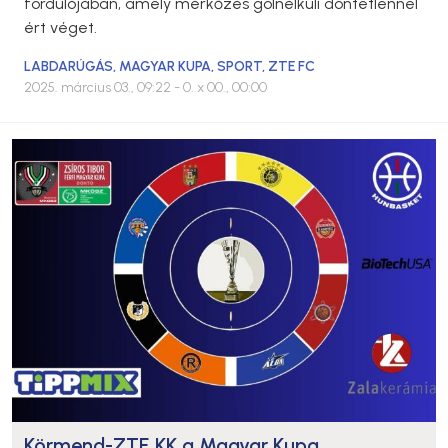
fordulójában, amely mérkőzés gólnélküli döntetlennel
ért véget.
LABDARÚGÁS
,
MAGYAR KUPA
,
SPORT
,
ZTE FC
2025. március 03., 09:22
- 0. x 00., 00:00
Körmend-ZTE KK a Magyar Kupa