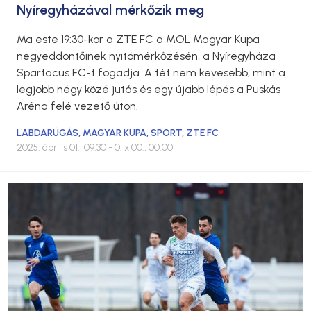
Nyíregyházával mérkőzik meg
Ma este 19:30-kor a ZTE FC a MOL Magyar Kupa
negyeddöntőinek nyitómérkőzésén, a Nyíregyháza
Spartacus FC-t fogadja. A tét nem kevesebb, mint a
legjobb négy közé jutás és egy újabb lépés a Puskás
Aréna felé vezető úton.
LABDARÚGÁS
,
MAGYAR KUPA
,
SPORT
,
ZTE FC
2025. április 01., 09:30
- 0. x 00., 00:00