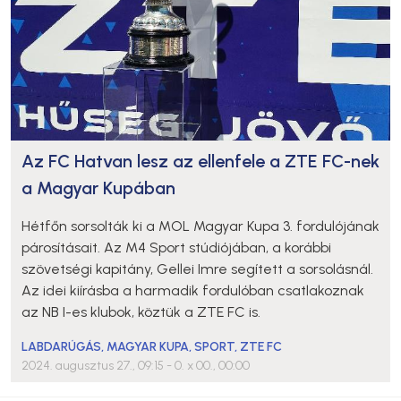
Az FC Hatvan lesz az ellenfele a ZTE FC-nek
a Magyar Kupában
Hétfőn sorsolták ki a MOL Magyar Kupa 3. fordulójának
párosításait. Az M4 Sport stúdiójában, a korábbi
szövetségi kapitány, Gellei Imre segített a sorsolásnál.
Az idei kiírásba a harmadik fordulóban csatlakoznak
az NB I-es klubok, köztük a ZTE FC is.
LABDARÚGÁS
,
MAGYAR KUPA
,
SPORT
,
ZTE FC
2024. augusztus 27., 09:15
- 0. x 00., 00:00