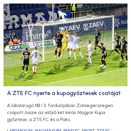
A ZTE FC nyerte a kupagyőztesek csatáját
A labdarúgó NB I 3. fordulójában Zalaegerszegen
csapott össze az előző két kiírás Magyar Kupa
győztese, a ZTE FC és a Paks.
LABDARÚGÁS
,
MAGYAR KUPA
,
PAKSI FC
,
SPORT
,
ZTE FC