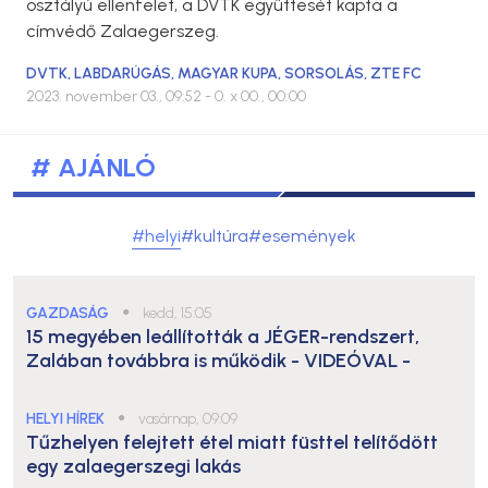
osztályú ellenfelet, a DVTK együttesét kapta a
címvédő Zalaegerszeg.
DVTK
,
LABDARÚGÁS
,
MAGYAR KUPA
,
SORSOLÁS
,
ZTE FC
2023. november 03., 09:52
- 0. x 00., 00:00
# AJÁNLÓ
#helyi
#kultúra
#események
GAZDASÁG
●
kedd, 15:05
15 megyében leállították a JÉGER-rendszert,
Zalában továbbra is működik
- VIDEÓVAL -
HELYI HÍREK
●
vasárnap, 09:09
Tűzhelyen felejtett étel miatt füsttel telítődött
egy zalaegerszegi lakás