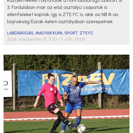
küzdelmekkel folytatódik a honi labdarúgó szezon. A
3. fordulóban már az első osztályú csapatok is
ellenfeleket kaptak, így a ZTE FC is, akik az NB III-as
bajnokság Észak-keleti osztályában szerepelnek.
LABDARÚGÁS
,
MAGYAR KUPA
,
SPORT
,
ZTE FC
2024. szeptember 13., 11:20
- 0. x 00., 00:00