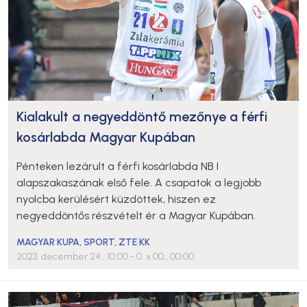
Kialakult a negyeddöntő mezőnye a férfi
kosárlabda Magyar Kupában
Pénteken lezárult a férfi kosárlabda NB I
alapszakaszának első fele. A csapatok a legjobb
nyolcba kerülésért küzdöttek, hiszen ez
negyeddöntős részvételt ér a Magyar Kupában.
MAGYAR KUPA
,
SPORT
,
ZTE KK
2023. december 24., 10:00
- 0. x 00., 00:00