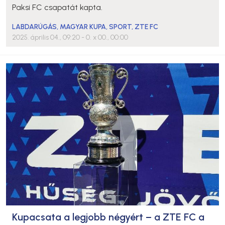
Paksi FC csapatát kapta.
LABDARÚGÁS
,
MAGYAR KUPA
,
SPORT
,
ZTE FC
2025. április 04., 09:20
- 0. x 00., 00:00
Kupacsata a legjobb négyért – a ZTE FC a