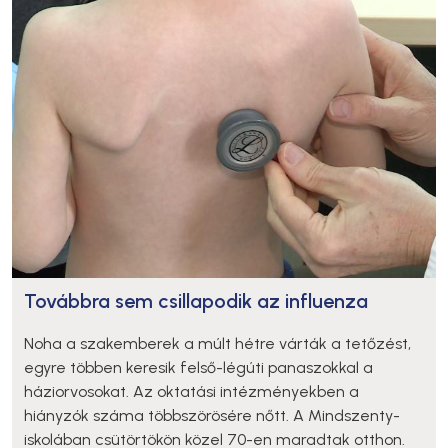
Továbbra sem csillapodik az influenza
Noha a szakemberek a múlt hétre várták a tetőzést,
egyre többen keresik felső-légúti panaszokkal a
háziorvosokat. Az oktatási intézményekben a
hiányzók száma többszörösére nőtt. A Mindszenty-
iskolában csütörtökön közel 70-en maradtak otthon.