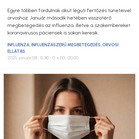
Egyre többen fordulnak akut léguti fertőzés tüneteivel
orvoshoz. Január második hetében visszatérő
megbetegedés az influenza, illetve a szakembereket
koronavírusos páciensek is sokan keresik.
INFLUENZA
,
INFLUENZASZERŰ MEGBETEGEDÉS
,
ORVOSI
ELLÁTÁS
2025. január 08., 15:30
- 0. x 00., 00:00