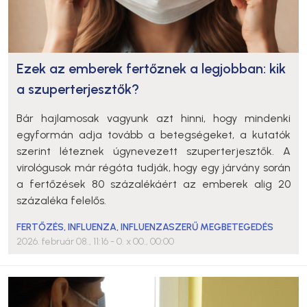
Ezek az emberek fertőznek a legjobban: kik
a szuperterjesztők?
Bár hajlamosak vagyunk azt hinni, hogy mindenki
egyformán adja tovább a betegségeket, a kutatók
szerint léteznek úgynevezett szuperterjesztők. A
virológusok már régóta tudják, hogy egy járvány során
a fertőzések 80 százalékáért az emberek alig 20
százaléka felelős.
FERTŐZÉS
,
INFLUENZA
,
INFLUENZASZERŰ MEGBETEGEDÉS
2026. február 08., 11:16
- 0. x 00., 00:00