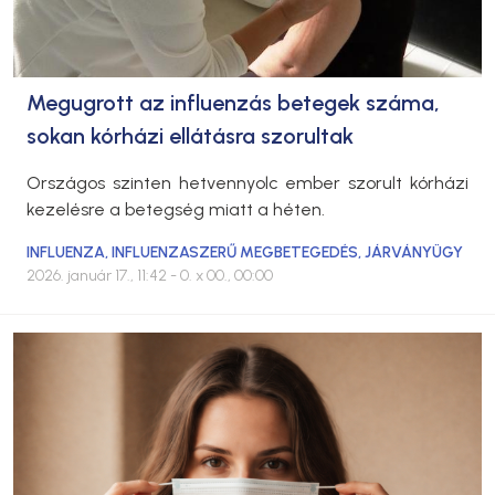
Megugrott az influenzás betegek száma,
sokan kórházi ellátásra szorultak
Országos szinten hetvennyolc ember szorult kórházi
kezelésre a betegség miatt a héten.
INFLUENZA
,
INFLUENZASZERŰ MEGBETEGEDÉS
,
JÁRVÁNYÜGY
2026. január 17., 11:42
- 0. x 00., 00:00