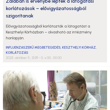
Zalában is érvénybe léptek a látogatási
korlátozások – elővigyázatosságból
szigorítanak
Elővigyázatosságból korlátozták a látogatást a
Keszthelyi Kórházban – olvasható az intézmény
honlapján.
INFLUENZASZERŰ MEGBETEGEDÉS
,
KESZTHELYI KÓRHÁZ
,
KORLÁTOZÁS
2025. október 11., 13:39
- 0. x 00., 00:00