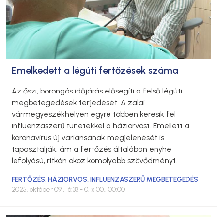
Emelkedett a légúti fertőzések száma
Az őszi, borongós időjárás elősegíti a felső légúti
megbetegedések terjedését. A zalai
vármegyeszékhelyen egyre többen keresik fel
influenzaszerű tünetekkel a háziorvost. Emellett a
koronavírus új variánsának megjelenését is
tapasztalják, ám a fertőzés általában enyhe
lefolyású, ritkán okoz komolyabb szövődményt.
FERTŐZÉS
,
HÁZIORVOS
,
INFLUENZASZERŰ MEGBETEGEDÉS
2025. október 09., 16:33
- 0. x 00., 00:00