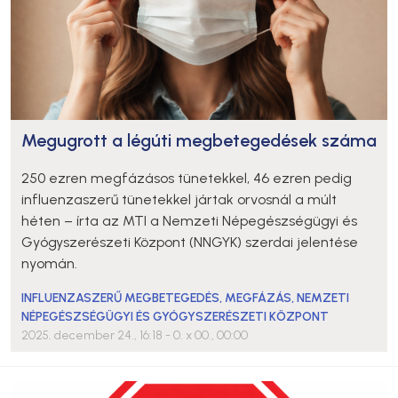
Megugrott a légúti megbetegedések száma
250 ezren megfázásos tünetekkel, 46 ezren pedig
influenzaszerű tünetekkel jártak orvosnál a múlt
héten – írta az MTI a Nemzeti Népegészségügyi és
Gyógyszerészeti Központ (NNGYK) szerdai jelentése
nyomán.
INFLUENZASZERŰ MEGBETEGEDÉS
,
MEGFÁZÁS
,
NEMZETI
NÉPEGÉSZSÉGÜGYI ÉS GYÓGYSZERÉSZETI KÖZPONT
2025. december 24., 16:18
- 0. x 00., 00:00