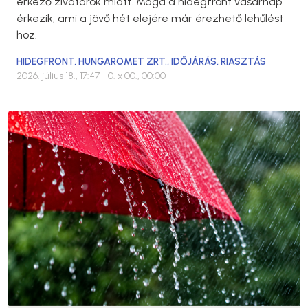
érkező zivatarok miatt. Maga a hidegfront vasárnap
érkezik, ami a jövő hét elejére már érezhető lehűlést
hoz.
HIDEGFRONT
,
HUNGAROMET ZRT.
,
IDŐJÁRÁS
,
RIASZTÁS
2026. július 18., 17:47
- 0. x 00., 00:00