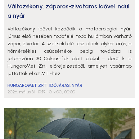
Változékony, záporos-zivataros idővel indul
a nyár
Változékony idővel kezdődik a meteorológiai nyár,
június első hetében többfelé, több hullámban várható
zápor, zivatar. A szél sokfelé lesz élénk, olykor erős, a
hőmérséklet csúcsértéke pedig továbbra is
jellemzően 30 Celsius-fok alatt alakul – derül ki a
HungaroMet Zrt. előrejelzéséből, amelyet vasárnap
juttattak el az MTI-hez.
HUNGAROMET ZRT.
,
IDŐJÁRÁS
,
NYÁR
2026. május 31., 19:19
- 0. x 00., 00:00