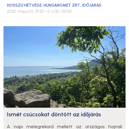
HOSSZÚ HÉTVÉGE
,
HUNGAROMET ZRT.
,
IDŐJÁRÁS
2025. május 01., 19:20
- 0. x 00., 00:00
Ismét csúcsokat döntött az időjárás
A napi melegrekord mellett az országos hajnali