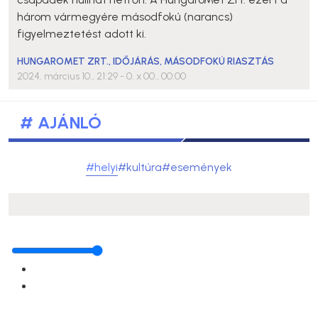
három vármegyére másodfokú (narancs)
figyelmeztetést adott ki.
HUNGAROMET ZRT.
,
IDŐJÁRÁS
,
MÁSODFOKÚ RIASZTÁS
2024. március 10., 21:29
- 0. x 00., 00:00
# AJÁNLÓ
#helyi
#kultúra
#események