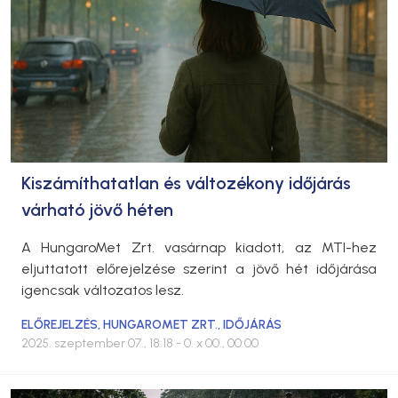
Kiszámíthatatlan és változékony időjárás
várható jövő héten
A HungaroMet Zrt. vasárnap kiadott, az MTI-hez
eljuttatott előrejelzése szerint a jövő hét időjárása
igencsak változatos lesz.
ELŐREJELZÉS
,
HUNGAROMET ZRT.
,
IDŐJÁRÁS
2025. szeptember 07., 18:18
- 0. x 00., 00:00