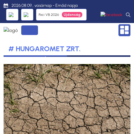
2026.08.09., vasárnap - Emőd napja
Foci VB 2026
# HUNGAROMET ZRT.