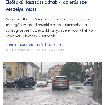
Elsőfokú riasztást adtak ki az erős szél
veszélye miatt
Ma kezdetben a Nyugat-Dunántúlon és a Balaton
térségében, majd északkeleten is (kiemelten a
Bodrogközben) az északi irányú szelet időnként 70
km/h körüli lökések kísérhetik.
HUNGAROMET ZRT.
,
IDŐJÁRÁS
,
SZÉL
2024. december 23., 16:33
- 0. x 00., 00:00