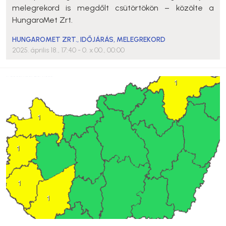
melegrekord is megdőlt csütörtökön – közölte a
HungaroMet Zrt.
HUNGAROMET ZRT.
,
IDŐJÁRÁS
,
MELEGREKORD
2025. április 18., 17:40
- 0. x 00., 00:00