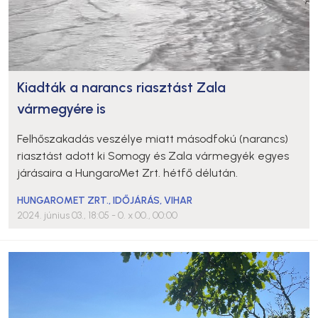
Kiadták a narancs riasztást Zala
vármegyére is
Felhőszakadás veszélye miatt másodfokú (narancs)
riasztást adott ki Somogy és Zala vármegyék egyes
járásaira a HungaroMet Zrt. hétfő délután.
HUNGAROMET ZRT.
,
IDŐJÁRÁS
,
VIHAR
2024. június 03., 18:05
- 0. x 00., 00:00