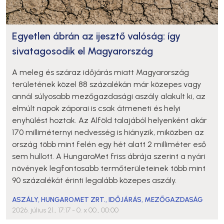
Egyetlen ábrán az ijesztő valóság: így
sivatagosodik el Magyarország
A meleg és száraz időjárás miatt Magyarország
területének közel 88 százalékán már közepes vagy
annál súlyosabb mezőgazdasági aszály alakult ki, az
elmúlt napok záporai is csak átmeneti és helyi
enyhülést hoztak. Az Alföld talajából helyenként akár
170 milliméternyi nedvesség is hiányzik, miközben az
ország több mint felén egy hét alatt 2 milliméter eső
sem hullott. A HungaroMet friss ábrája szerint a nyári
növények legfontosabb termőterületeinek több mint
90 százalékát érinti legalább közepes aszály.
ASZÁLY
,
HUNGAROMET ZRT.
,
IDŐJÁRÁS
,
MEZŐGAZDASÁG
2026. július 21., 17:17
- 0. x 00., 00:00