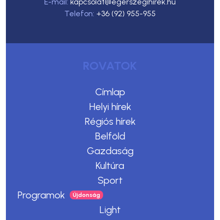
E-mail:
kapcsolat@egerszegihirek.hu
Telefon:
+36 (92) 955-955
ROVATOK
Címlap
Helyi hírek
Régiós hírek
Belföld
Gazdaság
Kultúra
Sport
Programok
Light