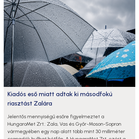
Kiadós eső miatt adtak ki másodfokú
riasztást Zalára
Jelentős mennyiségű esőre figyelmeztet a
HungaroMet Zrt.: Zala, Vas és Győr-Moson-Sopron
vármegyében egy nap alatt több mint 30 milliméter
csapadék hullhat hétfőn. A HungaroMet Zrt. ezért a