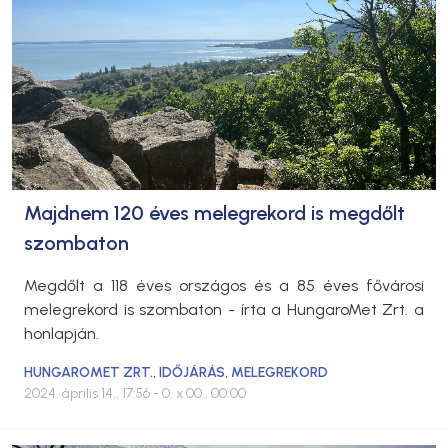
Majdnem 120 éves melegrekord is megdőlt
szombaton
Megdőlt a 118 éves országos és a 85 éves fővárosi
melegrekord is szombaton - írta a HungaroMet Zrt. a
honlapján.
HUNGAROMET ZRT.
,
IDŐJÁRÁS
,
MELEGREKORD
2024. április 14., 17:56
- 0. x 00., 00:00