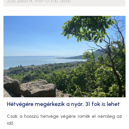
2025. június 14., 19:59
- 0. x 00., 00:00
Hétvégére megérkezik a nyár, 31 fok is lehet
Csak a hosszú hétvége végére romlik el némileg az
idő.