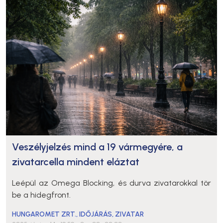
Veszélyjelzés mind a 19 vármegyére, a
zivatarcella mindent eláztat
Leépül az Omega Blocking, és durva zivatarokkal tör
be a hidegfront.
HUNGAROMET ZRT.
,
IDŐJÁRÁS
,
ZIVATAR