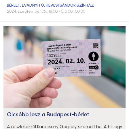
BÉRLET
,
ÉVADNYITÓ
,
HEVESI SÁNDOR SZÍNHÁZ
2024. szeptember 05., 18:00
- 0. x 00., 00:00
Olcsóbb lesz a Budapest-bérlet
A részletekről Karácsony Gergely számolt be. A hír egy