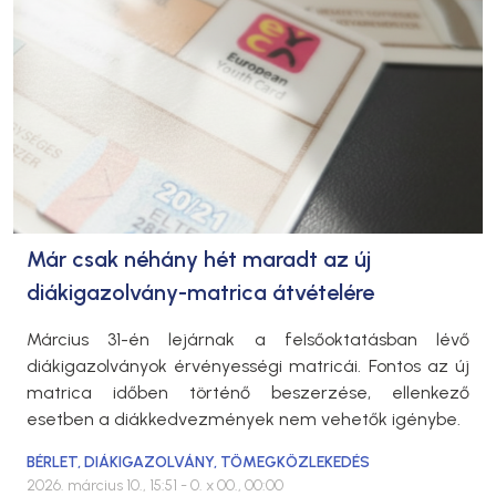
Már csak néhány hét maradt az új
diákigazolvány-matrica átvételére
Március 31-én lejárnak a felsőoktatásban lévő
diákigazolványok érvényességi matricái. Fontos az új
matrica időben történő beszerzése, ellenkező
esetben a diákkedvezmények nem vehetők igénybe.
BÉRLET
,
DIÁKIGAZOLVÁNY
,
TÖMEGKÖZLEKEDÉS
2026. március 10., 15:51
- 0. x 00., 00:00