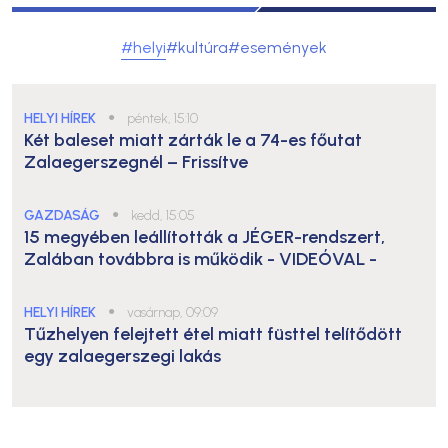
#helyi
#kultúra
#események
HELYI HÍREK
●
péntek, 15:10
Két baleset miatt zárták le a 74-es főutat
Zalaegerszegnél – Frissítve
GAZDASÁG
●
kedd, 15:05
15 megyében leállították a JÉGER-rendszert,
Zalában továbbra is működik
- VIDEÓVAL -
HELYI HÍREK
●
vasárnap, 09:09
Tűzhelyen felejtett étel miatt füsttel telítődött
egy zalaegerszegi lakás