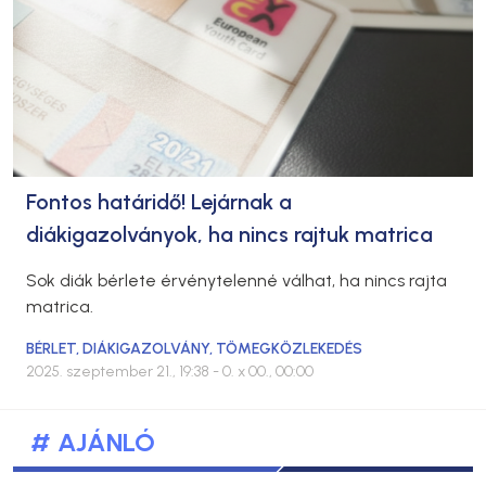
Fontos határidő! Lejárnak a
diákigazolványok, ha nincs rajtuk matrica
Sok diák bérlete érvénytelenné válhat, ha nincs rajta
matrica.
BÉRLET
,
DIÁKIGAZOLVÁNY
,
TÖMEGKÖZLEKEDÉS
2025. szeptember 21., 19:38
- 0. x 00., 00:00
# AJÁNLÓ