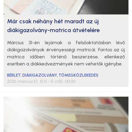
Már csak néhány hét maradt az új
diákigazolvány-matrica átvételére
Március 31-én lejárnak a felsőoktatásban lévő
diákigazolványok érvényességi matricái. Fontos az új
matrica időben történő beszerzése, ellenkező
esetben a diákkedvezmények nem vehetők igénybe.
BÉRLET
,
DIÁKIGAZOLVÁNY
,
TÖMEGKÖZLEKEDÉS
2026. március 10., 15:51
- 0. x 00., 00:00