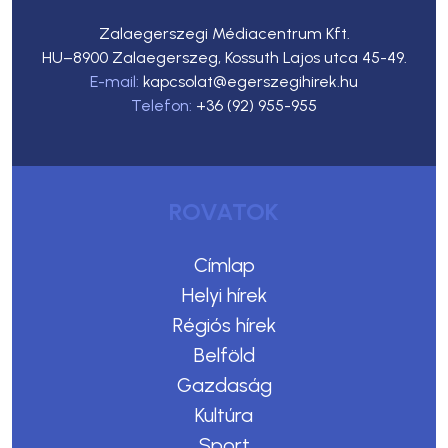
Zalaegerszegi Médiacentrum Kft.
HU–8900 Zalaegerszeg, Kossuth Lajos utca 45-49.
E-mail:
kapcsolat@egerszegihirek.hu
Telefon:
+36 (92) 955-955
ROVATOK
Címlap
Helyi hírek
Régiós hírek
Belföld
Gazdaság
Kultúra
Sport