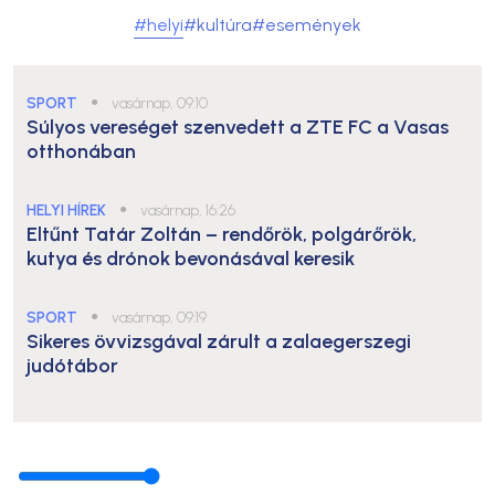
#helyi
#kultúra
#események
SPORT
●
vasárnap, 09:10
Súlyos vereséget szenvedett a ZTE FC a Vasas
otthonában
HELYI HÍREK
●
vasárnap, 16:26
Eltűnt Tatár Zoltán – rendőrök, polgárőrök,
kutya és drónok bevonásával keresik
SPORT
●
vasárnap, 09:19
Sikeres övvizsgával zárult a zalaegerszegi
judótábor