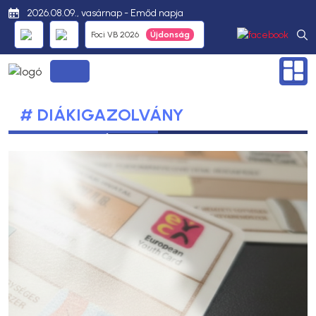
2026.08.09., vasárnap - Emőd napja
Foci VB 2026
# DIÁKIGAZOLVÁNY