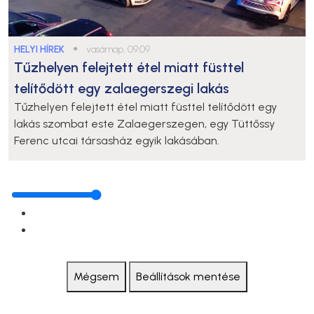
HELYI HÍREK
●
vasárnap, 09:09
Tűzhelyen felejtett étel miatt füsttel
telítődött egy zalaegerszegi lakás
Tűzhelyen felejtett étel miatt füsttel telítődött egy
lakás szombat este Zalaegerszegen, egy Tüttőssy
Ferenc utcai társasház egyik lakásában.
Mégsem
Beállítások mentése