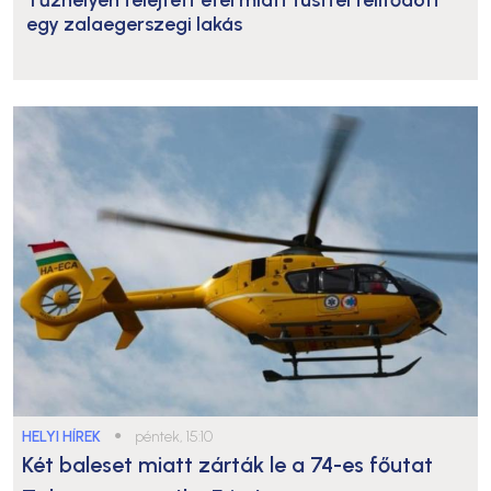
Tűzhelyen felejtett étel miatt füsttel telítődött
egy zalaegerszegi lakás
HELYI HÍREK
●
péntek, 15:10
Két baleset miatt zárták le a 74-es főutat