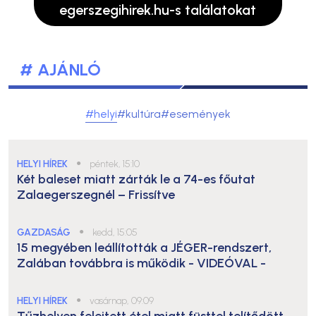
egerszegihirek.hu-s találatokat
# AJÁNLÓ
#helyi
#kultúra
#események
HELYI HÍREK
●
péntek, 15:10
Két baleset miatt zárták le a 74-es főutat
Zalaegerszegnél – Frissítve
GAZDASÁG
●
kedd, 15:05
15 megyében leállították a JÉGER-rendszert,
Zalában továbbra is működik
- VIDEÓVAL -
HELYI HÍREK
●
vasárnap, 09:09