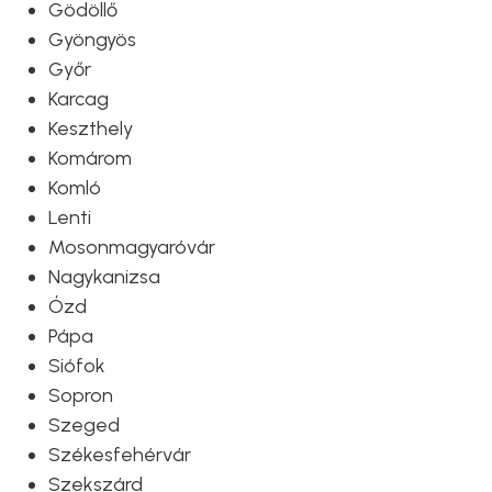
Gödöllő
Gyöngyös
Győr
Karcag
Keszthely
Komárom
Komló
Lenti
Mosonmagyaróvár
Nagykanizsa
Ózd
Pápa
Siófok
Sopron
Szeged
Székesfehérvár
Szekszárd