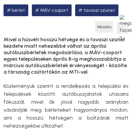
bérlet
MÁV-csoport
tavaszi szünet
Másolás
Mivel a húsvéti hosszú hétvége és a tavaszi szünet
kezdete miatt nehezebbé válhat az áprilisi
autóbuszbérletek megvásárlása, a MÁV-csoport
egyes településeken április 8-ig meghosszabbítja a
márciusi autóbuszbérletek érvényességét - közölte
a társaság csütörtökön az MTI-vel.
Közleményük szerint a rendelkezés a települési és
települések közötti autóbuszjáratok utasaira
fókuszál, mivel ők jóval nagyobb arányban
vásárolják meg bérleteiket hagyományos módon,
ami a hosszú hétvégén a boltzárak miatt
nehézségekbe ütközhet.