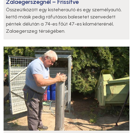
Zalaegerszegnél – Frissítve
Összeütközött egy kisteherautó és egy személyautó,
kettő másik pedig ráfutásos balesetet szenvedett
péntek délután a 74-es főút 47-es kilométerénél,
Zalaegerszeg térségében.