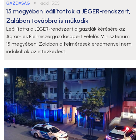
GAZDASÁG
●
kedd, 15:05
15 megyében leállították a JÉGER-rendszert,
Zalában továbbra is működik
Leállította a JÉGER-rendszert a gazdák kérésére az
Agrár- és Élelmiszergazdaságért Felelős Minisztérium
15 megyében. Zalában a felmérések eredményei nem
indokolták az intézkedést.