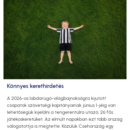
Könnyes kerethirdetés
A 2026-os labdarúgó-világbajnokságra kijutott
csapatok szövetségi kapitányainak június 1-jéig van
lehetőségük kijelölni a tengerentúlra utazó, 26 fős
játékoskeretüket. Az elmúlt napokban ezt több ország
válogatottja is megtette. Közülük Csehország egy