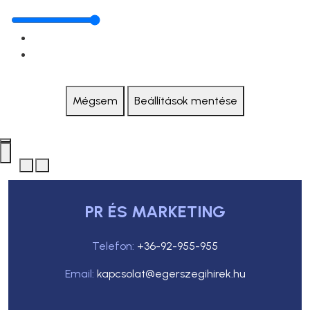
Mégsem
Beállítások mentése
PR ÉS MARKETING
Telefon:
+36-92-955-955
Email:
kapcsolat@egerszegihirek.hu