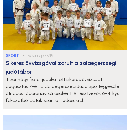
SPORT
●
vasárnap, 09:19
Sikeres övvizsgával zárult a zalaegerszegi
judótábor
Tizennégy fiatal judoka tett sikeres övvizsgát
augusztus 7-én a Zalaegerszegi Judo Sportegyesület
ötnapos táborának zárásaként. A résztvevők 6–4. kyu
fokozatból adtak számot tudásukról.