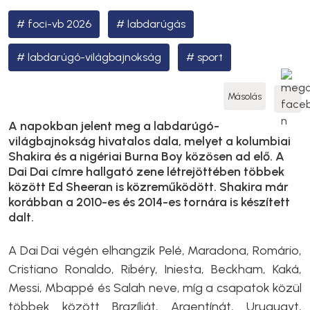
foci-vb 2026
labdarúgás
labdarúgó-világbajnokság
sport
Másolás
A napokban jelent meg a labdarúgó-
világbajnokság hivatalos dala, melyet a kolumbiai
Shakira és a nigériai Burna Boy közösen ad elő. A
Dai Dai címre hallgató zene létrejöttében többek
között Ed Sheeran is közreműködött. Shakira már
korábban a 2010-es és 2014-es tornára is készített
dalt.
A Dai Dai végén elhangzik Pelé, Maradona, Romário,
Cristiano Ronaldo, Ribéry, Iniesta, Beckham, Kaká,
Messi, Mbappé és Salah neve, míg a csapatok közül
többek között Brazíliát, Argentínát, Uruguayt,