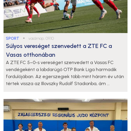
SPORT
●
vasárnap, 09:10
Súlyos vereséget szenvedett a ZTE FC a
Vasas otthonában
A ZTE FC 5–0-s vereséget szenvedett a Vasas FC
vendégeként a labdarúgó OTP Bank Liga harmadik
fordulójában. Az egerszegiek több mint három év után
tértek vissza az Illovszky Rudolf Stadionba, ám ...