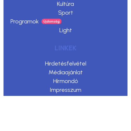
Kultúra
Sport
Programok
Light
LINKEK
Hirdetésfelvétel
Médiaajánlat
Hírmondó
Impresszum
Adatvédelem
Felhasználási feltételek
Kommentelési szabályzat