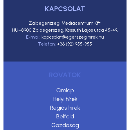
KAPCSOLAT
Zalaegerszegi Médiacentrum Kft.
HU–8900 Zalaegerszeg, Kossuth Lajos utca 45-49.
E-mail:
kapcsolat@egerszegihirek.hu
Telefon:
+36 (92) 955-955
ROVATOK
Címlap
Helyi hírek
Régiós hírek
Belföld
Gazdaság