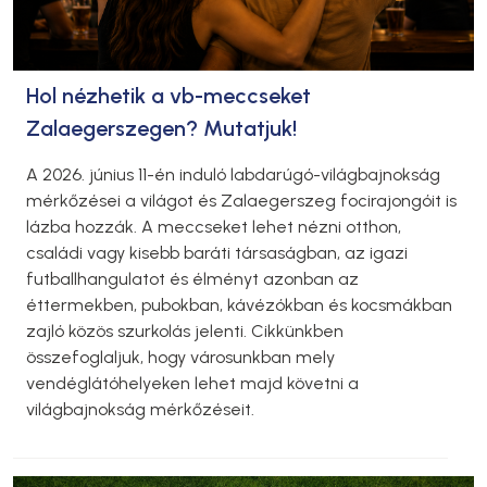
Hol nézhetik a vb-meccseket
Zalaegerszegen? Mutatjuk!
A 2026. június 11-én induló labdarúgó-világbajnokság
mérkőzései a világot és Zalaegerszeg focirajongóit is
lázba hozzák. A meccseket lehet nézni otthon,
családi vagy kisebb baráti társaságban, az igazi
futballhangulatot és élményt azonban az
éttermekben, pubokban, kávézókban és kocsmákban
zajló közös szurkolás jelenti. Cikkünkben
összefoglaljuk, hogy városunkban mely
vendéglátóhelyeken lehet majd követni a
világbajnokság mérkőzéseit.