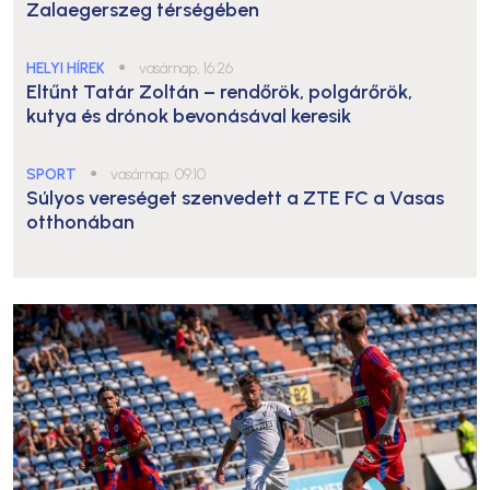
Zalaegerszeg térségében
HELYI HÍREK
●
vasárnap, 16:26
Eltűnt Tatár Zoltán – rendőrök, polgárőrök,
kutya és drónok bevonásával keresik
SPORT
●
vasárnap, 09:10
Súlyos vereséget szenvedett a ZTE FC a Vasas
otthonában