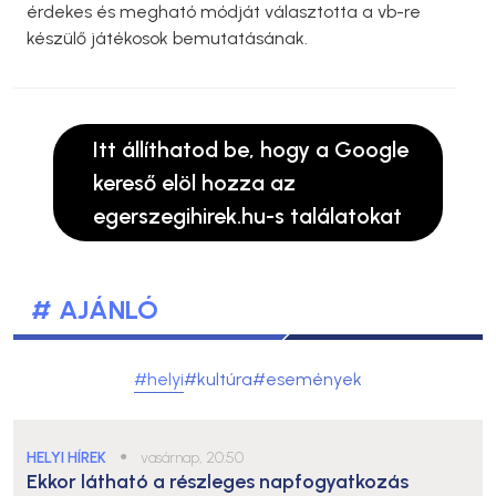
érdekes és megható módját választotta a vb-re
készülő játékosok bemutatásának.
Itt állíthatod be, hogy a Google
kereső elöl hozza az
egerszegihirek.hu-s találatokat
# AJÁNLÓ
#helyi
#kultúra
#események
HELYI HÍREK
●
vasárnap, 20:50
Ekkor látható a részleges napfogyatkozás