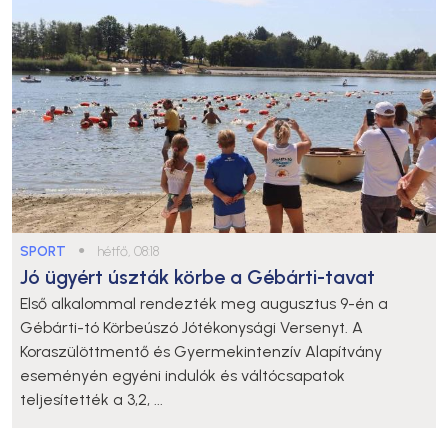
SPORT
●
hétfő, 08:18
Jó ügyért úszták körbe a Gébárti-tavat
Első alkalommal rendezték meg augusztus 9-én a
Gébárti-tó Körbeúszó Jótékonysági Versenyt. A
Koraszülöttmentő és Gyermekintenzív Alapítvány
eseményén egyéni indulók és váltócsapatok
teljesítették a 3,2, ...