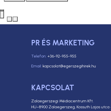
PR ÉS MARKETING
Telefon:
+36-92-955-955
Email:
kapcsolat@egerszegihirek.hu
KAPCSOLAT
Zalaegerszegi Médiacentrum Kft.
HU–8900 Zalaegerszeg, Kossuth Lajos utca 