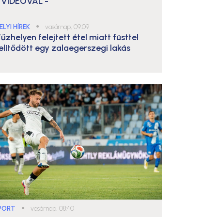
 VIDEÓVAL -
ELYI HÍREK
●
vasárnap, 09:09
űzhelyen felejtett étel miatt füsttel
elítődött egy zalaegerszegi lakás
PORT
●
vasárnap, 08:40