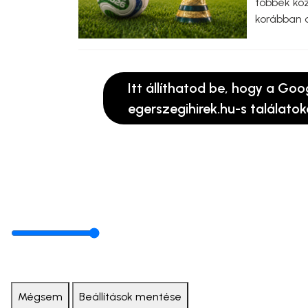
többek kö
korábban a
Itt állíthatod be, hogy a Goo
egerszegihirek.hu-s találatok
Mégsem
Beállítások mentése