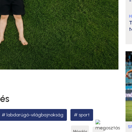
-
H
T
t
tés
labdarúgó-világbajnokság
sport
S
Másolás