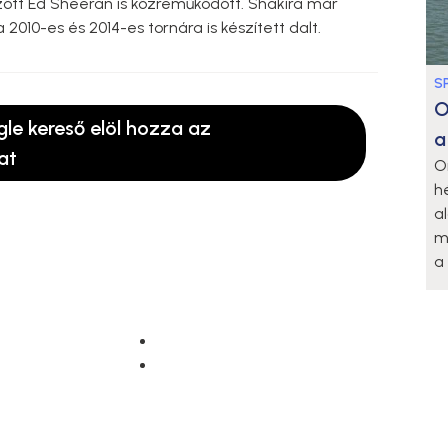
zött Ed Sheeran is közreműködött. Shakira már
 2010-es és 2014-es tornára is készített dalt.
S
O
gle kereső elöl hozza az
a
at
O
h
a
m
a 