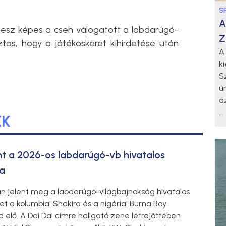
S
A
lesz képes a cseh válogatott a labdarúgó-
Z
tos, hogy a játékoskeret kihirdetése után
A
k
S
ü
a
...
EK
nt a 2026-os labdarúgó-vb hivatalos
a
n jelent meg a labdarúgó-világbajnokság hivatalos
et a kolumbiai Shakira és a nigériai Burna Boy
 elő. A Dai Dai címre hallgató zene létrejöttében