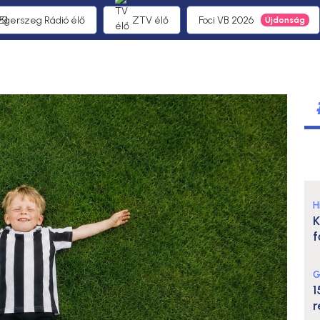
 Egerszeg Rádió élő
ZTV élő
Foci VB 2026
H
K
f
G
1
r