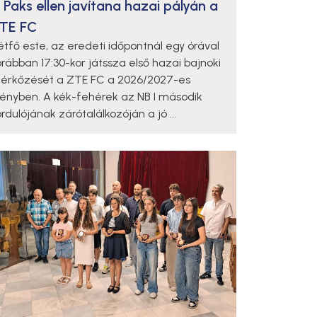
 Paks ellen javítana hazai pályán a
TE FC
étfő este, az eredeti időpontnál egy órával
orábban 17:30-kor játssza első hazai bajnoki
érkőzését a ZTE FC a 2026/2027-es
dényben. A kék-fehérek az NB I második
rdulójának zárótalálkozóján a jó ...