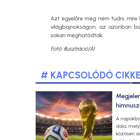
Azt egyelőre még nem tudni, mire 
világbajnokságon, az azonban biz
sokan meghatódtak.
Fotó: illusztráció/AI
# KAPCSOLÓDÓ CIKK
Megjele
himnusz
A napokba
dala, mely
közösen ad