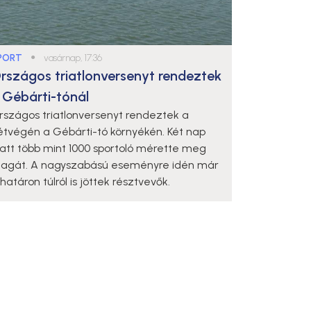
PORT
●
vasárnap, 17:36
rszágos triatlonversenyt rendeztek
 Gébárti-tónál
rszágos triatlonversenyt rendeztek a
étvégén a Gébárti-tó környékén. Két nap
latt több mint 1000 sportoló mérette meg
agát. A nagyszabású eseményre idén már
határon túlról is jöttek résztvevők.