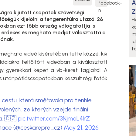
A
Z
gra kijutott csapatok szövetségi
tőségük kijelölni a tengerentúlra utazó, 26
H
pokban ezt több ország válogatottja is
k
 érdekes és megható módját választotta a
m
sának.
i
fo
egható videó kíséretében tette közzé, kik
ldalakra feltöltött videóban a kiválasztott
 gyerekkori képet a vb-keret tagjairól. A
s utánpótláscsapatokban készült régi fotók
a cestu, která směřovala pro tenhle
lených, ze kterých vzejde finální
a. 🇨🇿
pic.twitter.com/3NjmoL4lrZ
tace (@ceskarepre_cz)
May 21, 2026