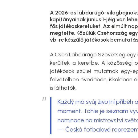
A 2026-os labdarúgó-világbajnoksá
kapitányainak június 1-jéig van lehe
fős játékoskeretüket. Az elmúlt na
megtette. Közülük Csehország egy
vb-re készülő játékosok bemutatá
A Cseh Labdarúgó Szövetség egy m
kerültek a keretbe. A közösségi o
játékosok szülei mutatnak egy-egy
felvételben óvodában, iskolában é
is láthatók.
Každý má svůj životní příběh 
moment. Tohle je seznam vyvo
nominace na mistrovství svět
— Česká fotbalová reprezen