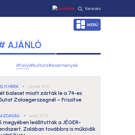
Keresés
MENÜ
# AJÁNLÓ
#helyi
#kultúra
#események
ELYI HÍREK
●
péntek, 15:10
ét baleset miatt zárták le a 74-es
őutat Zalaegerszegnél – Frissítve
AZDASÁG
●
kedd, 15:05
5 megyében leállították a JÉGER-
endszert, Zalában továbbra is működik