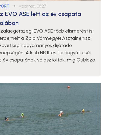
PORT
●
vasárnap, 08:27
z EVO ASE lett az év csapata
alában
 zalaegerszegi EVO ASE több elismerést is
iérdemelt a Zala Vármegyei Asztalitenisz
zövetség hagyományos díjátadó
nnepségén. A klub NB II-es férfiegyüttesét
z év csapatának választották, míg Gubicza