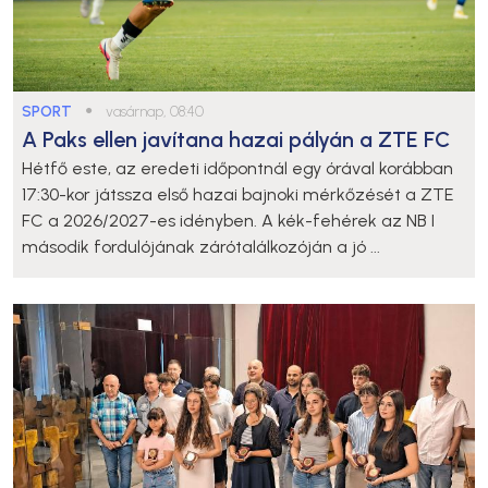
SPORT
●
vasárnap, 08:40
A Paks ellen javítana hazai pályán a ZTE FC
Hétfő este, az eredeti időpontnál egy órával korábban
17:30-kor játssza első hazai bajnoki mérkőzését a ZTE
FC a 2026/2027-es idényben. A kék-fehérek az NB I
második fordulójának zárótalálkozóján a jó ...