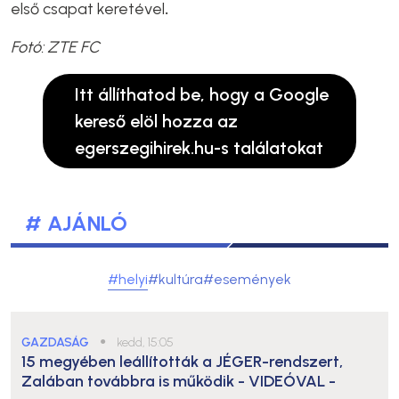
első csapat keretével
.
Fotó: ZTE FC
Itt állíthatod be, hogy a Google
kereső elöl hozza az
egerszegihirek.hu-s találatokat
# AJÁNLÓ
#helyi
#kultúra
#események
GAZDASÁG
●
kedd, 15:05
15 megyében leállították a JÉGER-rendszert,
Zalában továbbra is működik
- VIDEÓVAL -