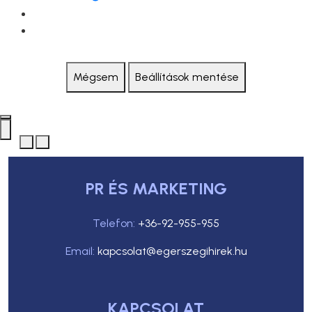
Mégsem
Beállítások mentése
PR ÉS MARKETING
Telefon:
+36-92-955-955
Email:
kapcsolat@egerszegihirek.hu
KAPCSOLAT