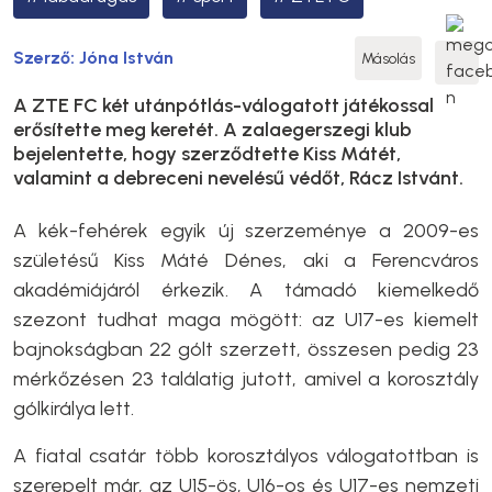
Szerző:
Jóna István
Másolás
A ZTE FC két utánpótlás-válogatott játékossal
erősítette meg keretét. A zalaegerszegi klub
bejelentette, hogy szerződtette Kiss Mátét,
valamint a debreceni nevelésű védőt, Rácz Istvánt.
A kék-fehérek egyik új szerzeménye a 2009-es
születésű Kiss Máté Dénes, aki a Ferencváros
akadémiájáról érkezik. A támadó kiemelkedő
szezont tudhat maga mögött: az U17-es kiemelt
bajnokságban 22 gólt szerzett, összesen pedig 23
mérkőzésen 23 találatig jutott, amivel a korosztály
gólkirálya lett.
A fiatal csatár több korosztályos válogatottban is
szerepelt már, az U15-ös, U16-os és U17-es nemzeti