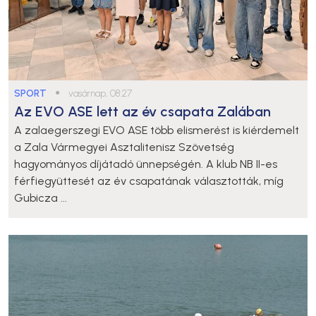
SPORT
●
vasárnap, 08:27
Az EVO ASE lett az év csapata Zalában
A zalaegerszegi EVO ASE több elismerést is kiérdemelt
a Zala Vármegyei Asztalitenisz Szövetség
hagyományos díjátadó ünnepségén. A klub NB II-es
férfiegyüttesét az év csapatának választották, míg
Gubicza ...