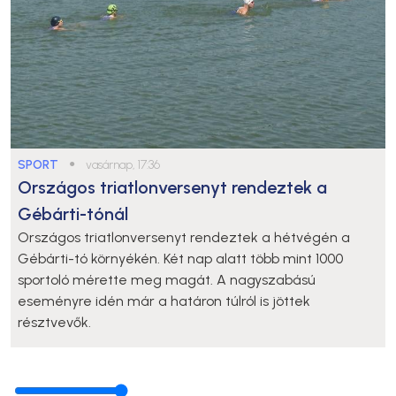
SPORT
●
vasárnap, 17:36
Országos triatlonversenyt rendeztek a
Gébárti-tónál
Országos triatlonversenyt rendeztek a hétvégén a
Gébárti-tó környékén. Két nap alatt több mint 1000
sportoló mérette meg magát. A nagyszabású
eseményre idén már a határon túlról is jöttek
résztvevők.