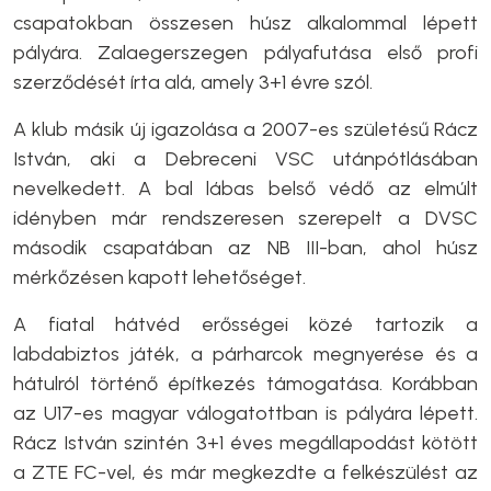
csapatokban összesen húsz alkalommal lépett
pályára. Zalaegerszegen pályafutása első profi
szerződését írta alá, amely 3+1 évre szól.
A klub másik új igazolása a 2007-es születésű Rácz
István, aki a Debreceni VSC utánpótlásában
nevelkedett. A bal lábas belső védő az elmúlt
idényben már rendszeresen szerepelt a DVSC
második csapatában az NB III-ban, ahol húsz
mérkőzésen kapott lehetőséget.
A fiatal hátvéd erősségei közé tartozik a
labdabiztos játék, a párharcok megnyerése és a
hátulról történő építkezés támogatása. Korábban
az U17-es magyar válogatottban is pályára lépett.
Rácz István szintén 3+1 éves megállapodást kötött
a ZTE FC-vel, és már megkezdte a felkészülést az