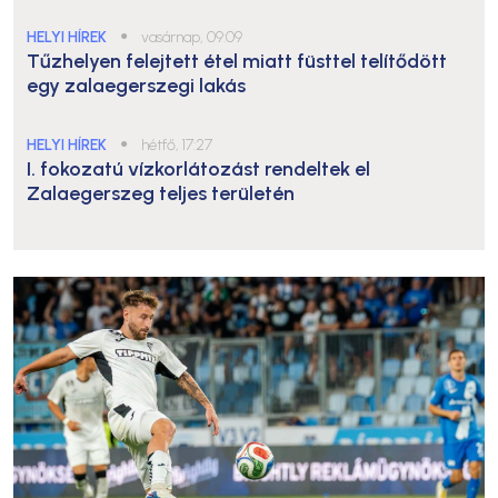
HELYI HÍREK
●
vasárnap, 09:09
Tűzhelyen felejtett étel miatt füsttel telítődött
egy zalaegerszegi lakás
HELYI HÍREK
●
hétfő, 17:27
I. fokozatú vízkorlátozást rendeltek el
Zalaegerszeg teljes területén