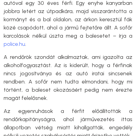
autóval egy 30 éves férfi. Egy enyhe kanyarban
jobbra letért az útpadkára, majd visszarántotta a
kormányt és a bal oldalon, az árkon keresztül fák
közé csapódott, ahol a jármű fejtetőre állt. A sofőr
karcolások nélkül úszta meg a balesetet – írja a
police.hu
.
A rendőrök szondát alkalmaztak, ami igazolta az
alkoholfogyasztást. Az is kiderült, hogy a férfinak
nincs jogosítványa és az autó iratai sincsenek
rendben. A sofőr nem tudta elmondani, hogy mi
történt, a baleset okozásáért pedig nem érezte
magát felelősnek.
Az egyenruhások a férfit előállították a
rendőrkapitányságra, ahol járművezetés ittas
állapotban vétség miatt kihallgatták, engedély
nélküli vezetés szabálysértés miatt őrizetbe vették.