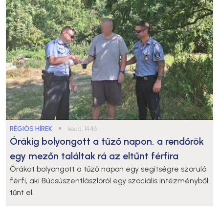
RÉGIÓS HÍREK
●
kedd, 14:46
Órákig bolyongott a tűző napon, a rendőrök
egy mezőn találtak rá az eltűnt férfira
Órákat bolyongott a tűző napon egy segítségre szoruló
férfi, aki Búcsúszentlászlóról egy szociális intézményből
tűnt el.