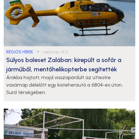
RÉGIÓS HÍREK
●
vasárnap, 14:10
Súlyos baleset Zalában: kirepült a sofőr a
járműből, mentőhelikopterbe segítették
Árokba hajtott, majd visszapördült az úttestre
vasárnap délelőtt egy kisteherautó a 6804-es úton,
Surd térségében.