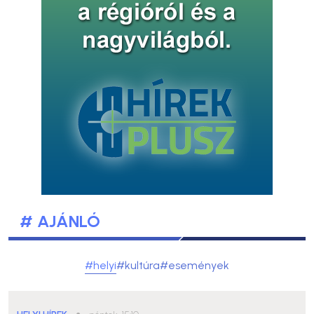
# AJÁNLÓ
#helyi
#kultúra
#események