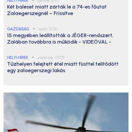
HELYI HÍREK
●
péntek, 15:10
Két baleset miatt zárták le a 74-es főutat
Zalaegerszegnél – Frissítve
GAZDASÁG
●
kedd, 15:05
15 megyében leállították a JÉGER-rendszert,
Zalában továbbra is működik
- VIDEÓVAL -
HELYI HÍREK
●
vasárnap, 09:09
Tűzhelyen felejtett étel miatt füsttel telítődött
egy zalaegerszegi lakás