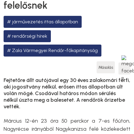
felelősnek
járművezetés ittas állapotban
rendőrségi hírek
Zala Vármegyei Rendőr-főkapitányság
Másolás
Fejtetőre állt autójával egy 30 éves zalakomári férfi,
aki jogosítvány nélkül, erősen ittas állapotban ült
volán mögé. Csodával határos módon sérülés
nélkül úszta meg a balesetet. A rendőrök őrizetbe
vették.
Március 12-én 23 óra 50 perckor a 7-es főúton,
Nagyrécse irányából Nagykanizsa felé közlekedett