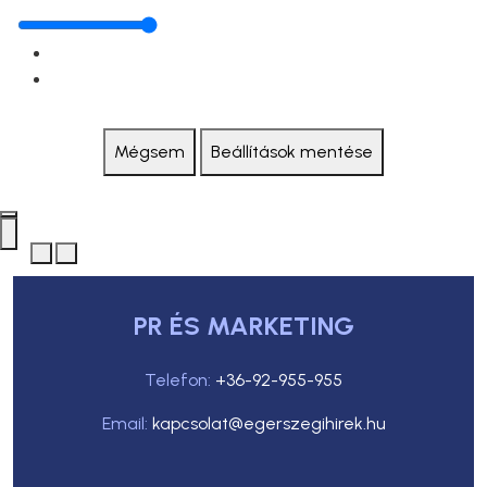
Mégsem
Beállítások mentése
PR ÉS MARKETING
Telefon:
+36-92-955-955
Email:
kapcsolat@egerszegihirek.hu