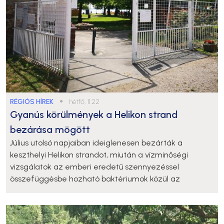
RÉGIÓS HÍREK
●
hétfő, 11:22
Gyanús körülmények a Helikon strand
bezárása mögött
Július utolsó napjaiban ideiglenesen bezárták a
keszthelyi Helikon strandot, miután a vízminőségi
vizsgálatok az emberi eredetű szennyezéssel
összefüggésbe hozható baktériumok közül az