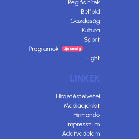
Régiós hírek
Belföld
Gazdaság
Kultúra
Sport
Programok
Light
LINKEK
Hirdetésfelvétel
Médiaajánlat
Hírmondó
Impresszum
Adatvédelem