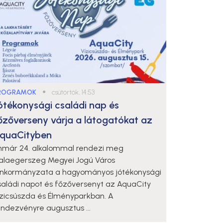
ROGRAMOK
●
csütörtök, 14:53
ótékonysági családi nap és
őzőverseny várja a látogatókat az
quaCityben
mmár 24. alkalommal rendezi meg
alaegerszeg Megyei Jogú Város
nkormányzata a hagyományos jótékonysági
saládi napot és főzőversenyt az AquaCity
ízicsúszda és Élményparkban. A
endezvényre augusztus ...