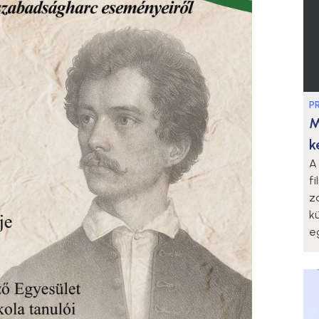
P
M
k
A
f
z
k
eg