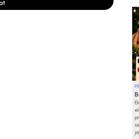
at
P
B
É
e
p
s
j