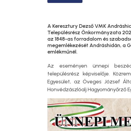
A Keresztury Dezső VMK Andráshid
Településrész Önkormányzata 2026.
az 1848-as forradalom és szabadsá
megemlékezését Andráshidán, a Géb
emlékműnél.
Az eseményen ünnepi beszéd
településrész képviselője. Köz
Egyesület, az Öveges József Által
Honvédzászlóalj Hagyományőrző Eg