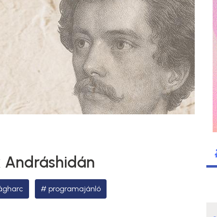
k Andráshidán
ágharc
programajánló