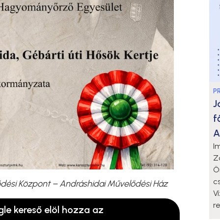
P
J
f
A
I
Z
Ö
c
ődési Központ – Andráshidai Művelődési Ház
V
r
gle kereső elöl hozza az