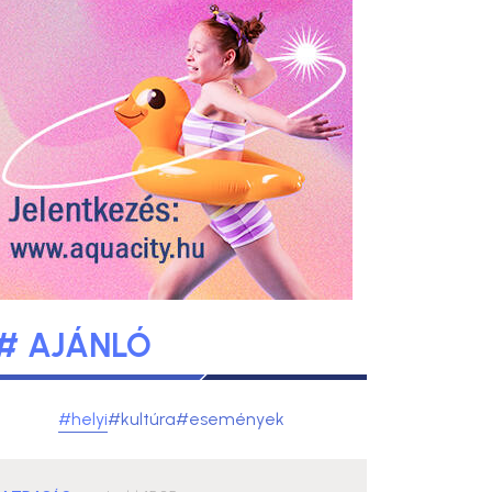
# AJÁNLÓ
#helyi
#kultúra
#események