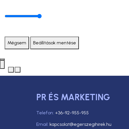
Mégsem
Beállítások mentése
PR ÉS MARKETING
Telefon:
+36-92-955-955
Email:
kapcsolat@egerszegihirek.hu