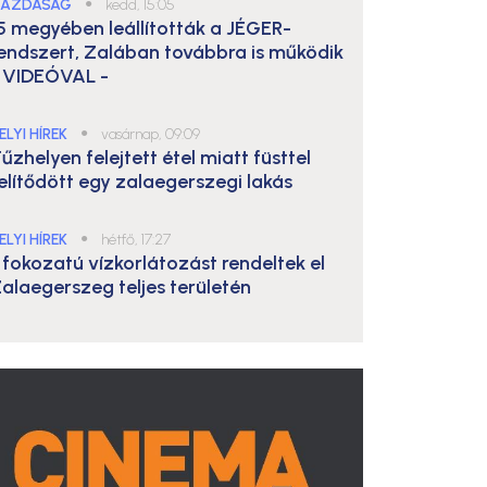
AZDASÁG
●
kedd, 15:05
5 megyében leállították a JÉGER-
endszert, Zalában továbbra is működik
 VIDEÓVAL -
ELYI HÍREK
●
vasárnap, 09:09
űzhelyen felejtett étel miatt füsttel
elítődött egy zalaegerszegi lakás
ELYI HÍREK
●
hétfő, 17:27
. fokozatú vízkorlátozást rendeltek el
alaegerszeg teljes területén