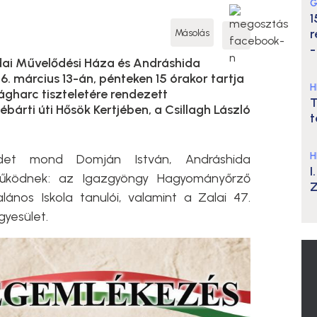
G
1
r
Másolás
-
ai Művelődési Háza és Andráshida
 március 13-án, pénteken 15 órakor tartja
H
gharc tiszteletére rendezett
T
árti úti Hősök Kertjében, a Csillagh László
t
H
et mond Domján István, Andráshida
I
reműködnek: az Igazgyöngy Hagyományőrző
Z
ános Iskola tanulói, valamint a Zalai 47.
yesület.