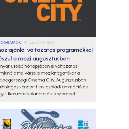
ROGRAMOK
●
csütörtök, 13:10
oziajánló: változatos programokkal
észül a mozi augusztusban
 nyár utolsó hónapjában is változatos
ilmkínálattal várja a mozilátogatókat a
alaegerszegi Cinema City. Augusztusban
ülönleges koncertfilm, családi animáció és
y titkos mozikalandozás is szerepel ...