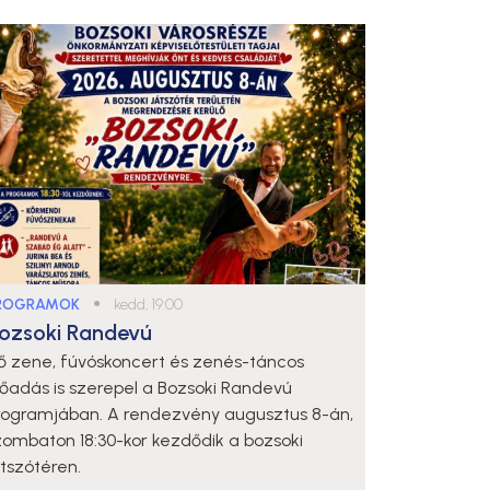
ROGRAMOK
●
kedd, 19:00
ozsoki Randevú
lő zene, fúvóskoncert és zenés-táncos
lőadás is szerepel a Bozsoki Randevú
rogramjában. A rendezvény augusztus 8-án,
zombaton 18:30-kor kezdődik a bozsoki
átszótéren.