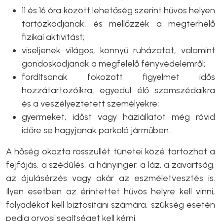
11 és 16 óra között lehetőség szerint hűvös helyen
tartózkodjanak, és mellőzzék a megterhelő
fizikai aktivitást;
viseljenek világos, könnyű ruházatot, valamint
gondoskodjanak a megfelelő fényvédelemről;
fordítsanak fokozott figyelmet idős
hozzátartozóikra, egyedül élő szomszédaikra
és a veszélyeztetett személyekre;
gyermeket, időst vagy háziállatot még rövid
időre se hagyjanak parkoló járműben.
A hőség okozta rosszullét tünetei közé tartozhat a
fejfájás, a szédülés, a hányinger, a láz, a zavartság,
az ájulásérzés vagy akár az eszméletvesztés is.
Ilyen esetben az érintettet hűvös helyre kell vinni,
folyadékot kell biztosítani számára, szükség esetén
pedig orvosi segítséget kell kérni.