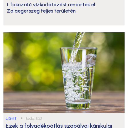
I. fokozatú vízkorlátozást rendeltek el
Zalaegerszeg teljes területén
LIGHT
●
kedd, 11:33
Ezek a folyadékpótlás szabályai kánikulai