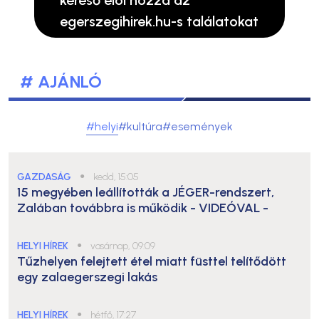
egerszegihirek.hu-s találatokat
# AJÁNLÓ
#helyi
#kultúra
#események
GAZDASÁG
●
kedd, 15:05
15 megyében leállították a JÉGER-rendszert,
Zalában továbbra is működik
- VIDEÓVAL -
HELYI HÍREK
●
vasárnap, 09:09
Tűzhelyen felejtett étel miatt füsttel telítődött
egy zalaegerszegi lakás
HELYI HÍREK
●
hétfő, 17:27