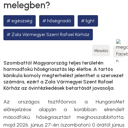
melegben?
egészség
hőségriadó
light
Zala Vármegyei Szent Rafael Kórház
Másolás
Szombattól Magyarország teljes területén
harmadfokú hőségriasztás lép életbe. A tartós
kánikula komoly megterhelést jelenthet a szervezet
számára, ezért a Zala Vármegyei Szent Rafael
Kórház az óvintézkedések betartását javasolja.
Az országos tisztifőorvos a HungaroMet
előrejelzése alapján a korábban elrendelt
másodfokú hőségriasztást meghosszabbította,
majd 2026. június 27-én (szombaton) 0 órától június