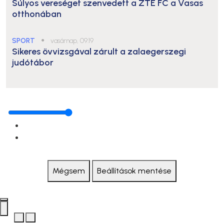
Súlyos vereséget szenvedett a ZTE FC a Vasas
otthonában
SPORT
●
vasárnap, 09:19
Sikeres övvizsgával zárult a zalaegerszegi
judótábor
Mégsem
Beállítások mentése