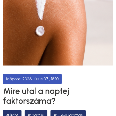
2026. július 07., 18:10
Mire utal a naptej
faktorszáma?
light
naptej
UV-sugárzás