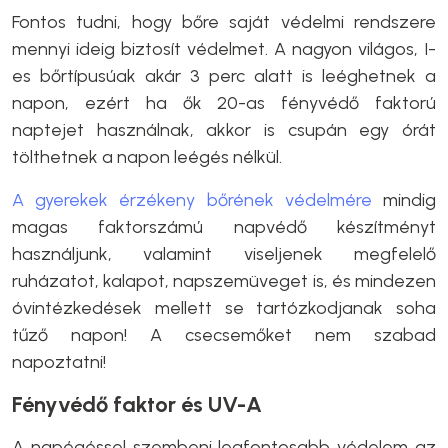
Fontos tudni, hogy bőre saját védelmi rendszere
mennyi ideig biztosít védelmet. A nagyon világos, I-
es bőrtípusúak akár 3 perc alatt is leéghetnek a
napon, ezért ha ők 20-as fényvédő faktorú
naptejet használnak, akkor is csupán egy órát
tölthetnek a napon leégés nélkül.
A gyerekek érzékeny bőrének védelmére
mindig
magas faktorszámú napvédő készítményt
használjunk, valamint viseljenek megfelelő
ruházatot, kalapot, napszemüveget is, és mindezen
óvintézkedések mellett se tartózkodjanak soha
tűző napon! A csecsemőket nem szabad
napoztatni!
Fényvédő faktor és UV-A
A napégéssel szembeni legfontosabb védelem az