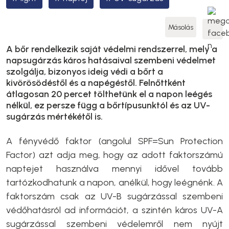
Másolás
A bőr rendelkezik saját védelmi rendszerrel, mely a
napsugárzás káros hatásaival szembeni védelmet
szolgálja, bizonyos ideig védi a bőrt a
kivörösödéstől és a napégéstől. Felnőttként
átlagosan 20 percet tölthetünk el a napon leégés
nélkül, ez persze függ a bőrtípusunktól és az UV-
sugárzás mértékétől is.
A fényvédő faktor (angolul SPF=Sun Protection
Factor) azt adja meg, hogy az adott faktorszámú
naptejet használva mennyi idővel tovább
tartózkodhatunk a napon, anélkül, hogy leégnénk. A
faktorszám csak az UV-B sugárzással szembeni
védőhatásról ad információt, a szintén káros UV-A
sugárzással szembeni védelemről nem nyújt