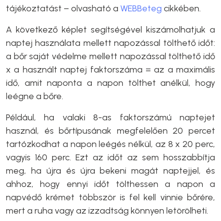
tájékoztatást – olvasható a
WEBBeteg
cikkében.
A következő képlet segítségével kiszámolhatjuk a
naptej használata mellett napozással tölthető időt:
a bőr saját védelme mellett napozással tölthető idő
x a használt naptej faktorszáma
= az a maximális
idő, amit naponta a napon tölthet anélkül, hogy
leégne a bőre.
Például, ha valaki 8-as faktorszámú naptejet
használ, és bőrtípusának megfelelően 20 percet
tartózkodhat a napon leégés nélkül, az 8 x 20 perc,
vagyis 160 perc. Ezt az időt az sem hosszabbítja
meg, ha újra és újra bekeni magát naptejjel, és
ahhoz, hogy ennyi időt tölthessen a napon a
napvédő krémet többször is fel kell vinnie bőrére,
mert a ruha vagy az izzadtság könnyen letörölheti.