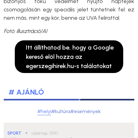
bizonyos fokú védelmet nyújtó naptejek
csomagolásán egy speciális jelet tüntetnek fel: ez
nem más, mint egy kör, benne az UVA felirattal.
Fotó: illusztráció/AI
Itt állíthatod be, hogy a Google
kereső elöl hozza az
egerszegihirek.hu-s találatokat
# AJÁNLÓ
#helyi
#kultúra
#események
SPORT
●
vasárnap, 09:10