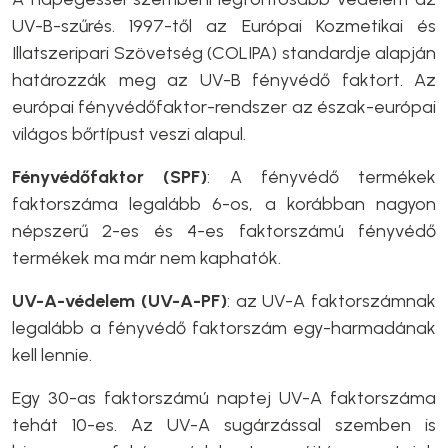
UV-B-szűrés. 1997-től az Európai Kozmetikai és
Illatszeripari Szövetség (COLIPA) standardje alapján
határozzák meg az UV-B fényvédő faktort. Az
európai fényvédőfaktor-rendszer az észak-európai
világos bőrtípust veszi alapul.
Fényvédőfaktor (SPF)
: A fényvédő termékek
faktorszáma legalább 6-os, a korábban nagyon
népszerű 2-es és 4-es faktorszámú fényvédő
termékek ma már nem kaphatók.
UV-A-védelem (UV-A-PF)
:
az UV-A faktorszámnak
legalább a fényvédő faktorszám egy-harmadának
kell lennie.
Egy 30-as faktorszámú naptej UV-A faktorszáma
tehát 10-es. Az UV-A sugárzással szemben is