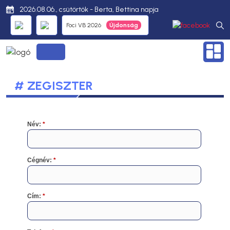
2026.08.06., csütörtök - Berta, Bettina napja
Foci VB 2026
# ZEGISZTER