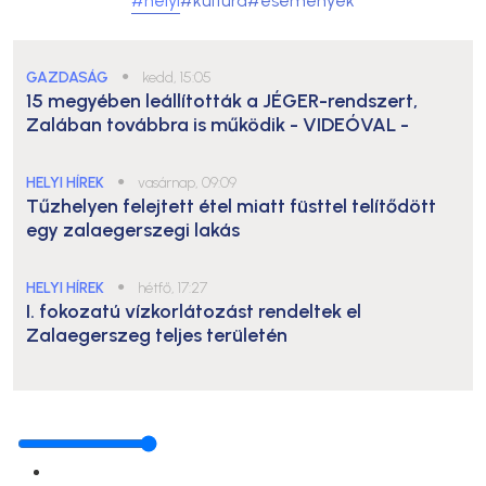
#helyi
#kultúra
#események
GAZDASÁG
●
kedd, 15:05
15 megyében leállították a JÉGER-rendszert,
Zalában továbbra is működik
- VIDEÓVAL -
HELYI HÍREK
●
vasárnap, 09:09
Tűzhelyen felejtett étel miatt füsttel telítődött
egy zalaegerszegi lakás
HELYI HÍREK
●
hétfő, 17:27
I. fokozatú vízkorlátozást rendeltek el
Zalaegerszeg teljes területén