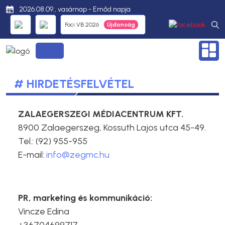
2026.08.09., vasárnap - Emőd napja
Foci VB 2026
# HIRDETÉSFELVÉTEL
ZALAEGERSZEGI MÉDIACENTRUM KFT.
8900 Zalaegerszeg, Kossuth Lajos utca 45-49.
Tel.: (92) 955-955
E-mail:
info@zegmc.hu
PR, marketing és kommunikáció:
Vincze Edina