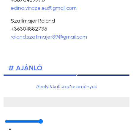
+36704699717
edina.vincze.eu@gmail.com
Szatlmajer Roland
+36304882735
roland.szatlmajer89@gmail.com
# AJÁNLÓ
#helyi
#kultúra
#események