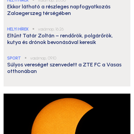
HELYI HÍREK
vasárnap, 20:50
Ekkor látható a részleges napfogyatkozás
Zalaegerszeg térségében
HELYI HÍREK
●
vasárnap, 16:26
Eltűnt Tatár Zoltán – rendőrök, polgárőrök,
kutya és drónok bevonásával keresik
SPORT
●
vasárnap, 09:10
Súlyos vereséget szenvedett a ZTE FC a Vasas
otthonában