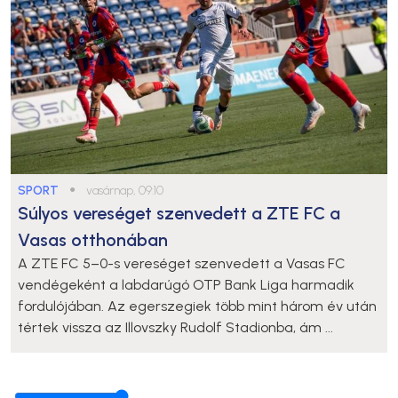
SPORT
●
vasárnap, 09:10
Súlyos vereséget szenvedett a ZTE FC a
Vasas otthonában
A ZTE FC 5–0-s vereséget szenvedett a Vasas FC
vendégeként a labdarúgó OTP Bank Liga harmadik
fordulójában. Az egerszegiek több mint három év után
tértek vissza az Illovszky Rudolf Stadionba, ám ...