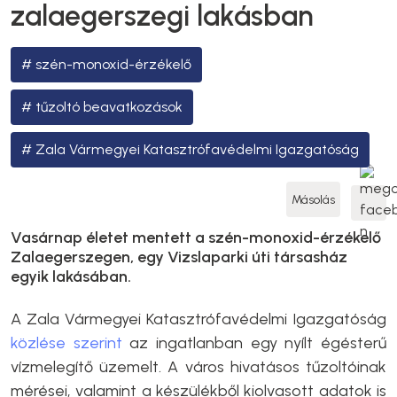
zalaegerszegi lakásban
szén-monoxid-érzékelő
tűzoltó beavatkozások
Zala Vármegyei Katasztrófavédelmi Igazgatóság
Másolás
Vasárnap életet mentett a szén-monoxid-érzékelő
Zalaegerszegen, egy Vizslaparki úti társasház
egyik lakásában.
A Zala Vármegyei Katasztrófavédelmi Igazgatóság
közlése szerint
az ingatlanban egy nyílt égésterű
vízmelegítő üzemelt. A város hivatásos tűzoltóinak
mérései, valamint a készülékből kiolvasott adatok is