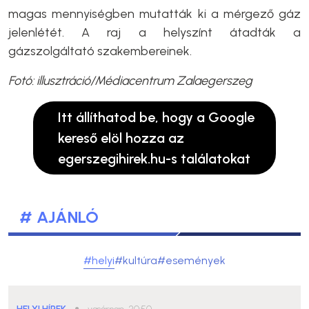
magas mennyiségben mutatták ki a mérgező gáz
jelenlétét. A raj a helyszínt átadták a
gázszolgáltató szakembereinek.
Fotó: illusztráció/Médiacentrum Zalaegerszeg
Itt állíthatod be, hogy a Google
kereső elöl hozza az
egerszegihirek.hu-s találatokat
# AJÁNLÓ
#helyi
#kultúra
#események
●