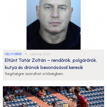
HELYI HÍREK
●
vasárnap, 16:26
Eltűnt Tatár Zoltán – rendőrök, polgárőrök,
kutya és drónok bevonásával keresik
Segítségre szorulhat a hőségben.