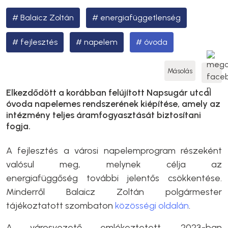
Balaicz Zoltán
energiafüggetlenség
fejlesztés
napelem
óvoda
Másolás
Elkezdődött a korábban felújított Napsugár utcai
óvoda napelemes rendszerének kiépítése, amely az
intézmény teljes áramfogyasztását biztosítani
fogja.
A fejlesztés a városi napelemprogram részeként
valósul meg, melynek célja az
energiafüggőség további jelentős csökkentése.
Minderről Balaicz Zoltán polgármester
tájékoztatott szombaton
közösségi oldalán
.
A városvezető emlékeztetett, 2023-ban