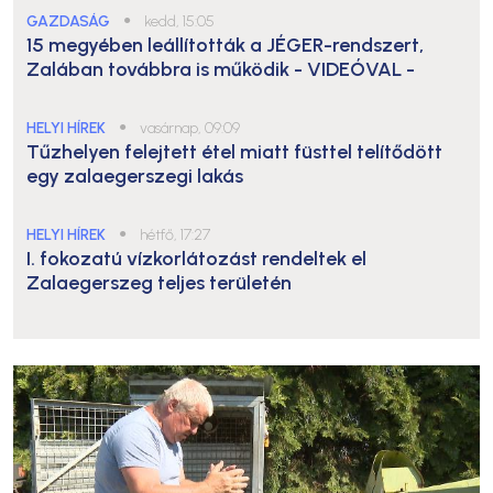
GAZDASÁG
●
kedd, 15:05
15 megyében leállították a JÉGER-rendszert,
Zalában továbbra is működik
- VIDEÓVAL -
HELYI HÍREK
●
vasárnap, 09:09
Tűzhelyen felejtett étel miatt füsttel telítődött
egy zalaegerszegi lakás
HELYI HÍREK
●
hétfő, 17:27
I. fokozatú vízkorlátozást rendeltek el
Zalaegerszeg teljes területén