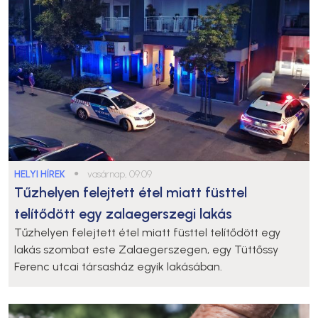
HELYI HÍREK
●
vasárnap, 09:09
Tűzhelyen felejtett étel miatt füsttel
telítődött egy zalaegerszegi lakás
Tűzhelyen felejtett étel miatt füsttel telítődött egy
lakás szombat este Zalaegerszegen, egy Tüttőssy
Ferenc utcai társasház egyik lakásában.