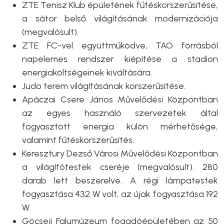
ZTE Tenisz Klub épületének fűtéskorszerűsítése,
a sátor belső világításának modernizációja
(megvalósult).
ZTE FC-vel együttműködve, TAO forrásból
napelemes rendszer kiépítése a stadion
energiaköltségeinek kiváltására.
Judo terem világításának korszerűsítése.
Apáczai Csere János Művelődési Központban
az egyes használó szervezetek által
fogyasztott energia külön mérhetősége,
valamint fűtéskorszerűsítés.
Keresztury Dezső Városi Művelődési Központban
a világítótestek cseréje (megvalósult). 280
darab lett beszerelve. A régi lámpatestek
fogyasztása 432 W volt, az újak fogyasztása 192
W.
Göcseji Falumúzeum fogadóépületében az 50