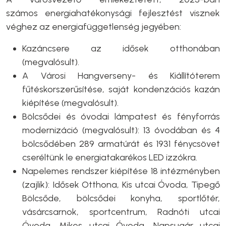
számos energiahatékonysági fejlesztést visznek
véghez az energiafüggetlenség jegyében:
Kazáncsere az idősek otthonában
(megvalósult).
A Városi Hangverseny- és Kiállítóterem
fűtéskorszerűsítése, saját kondenzációs kazán
kiépítése (megvalósult).
Bölcsődei és óvodai lámpatest és fényforrás
modernizáció (megvalósult): 13 óvodában és 4
bölcsődében 289 armatúrát és 1931 fénycsövet
cseréltünk le energiatakarékos LED izzókra.
Napelemes rendszer kiépítése 18 intézményben
(zajlik): Idősek Otthona, Kis utcai Óvoda, Tipegő
Bölcsőde, bölcsődei konyha, sportlőtér,
vásárcsarnok, sportcentrum, Radnóti utcai
Óvoda, Mikes utcai Óvoda, Napsugár utcai