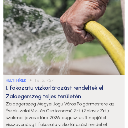
HELYI HÍREK
●
hétfő, 17:27
I. fokozatú vízkorlátozást rendeltek el
Zalaegerszeg teljes területén
Zalaegerszeg Megyei Jogú Város Polgármestere az
Észak-zalai Víz- és Csatornamű Zrt. (Zalavíz Zrt.)
szakmai javaslatára 2026. augusztus 3. napjától
visszavonásig I. fokozatú vízkorlátozást rendel el