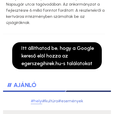
Napsugár utcai tagóvodában. Az önkormányzat a
fejlesztésre 6 millió forintot fordított. A részletekről a
kertvárosi intézményben számoltak be az
újságíróknak.
Itt állíthatod be, hogy a Google
kereső elöl hozza az
egerszegihirek.hu-s találatokat
# AJÁNLÓ
#helyi
#kultúra
#események