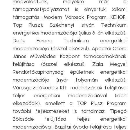
megvalósítunk, melyekre már a
támogatást/pályázatot is elnyertük (állami
támogatás, Modern Városok Program, KEHOP,
Top Plusz): Széchenyi István Technikum
energetikai modernizációja (július 6-án elkészül),
Deák Ferenc Technikum energetikai
modernizációja (ősszel elkészül), Apáczai Csere
János Művelődési Központ tornacsarnokának
felújítása (ősszel elkészül), Zala Megyei
Rendőrfőkapitányság épületnek energetikai
modernizációja (nyár folyamán elkészül),
Városgazdálkodási Kft. irodaházának felújítása
teljes energetikai modernizációval (idén
elkezdődik), emellett a TOP Plusz Program
további fejlesztéseket is tartalmaz: Tipegő
Bölcsőde felújítása teljes energetikai
modernizációval, Bazitai óvoda felújítása teljes