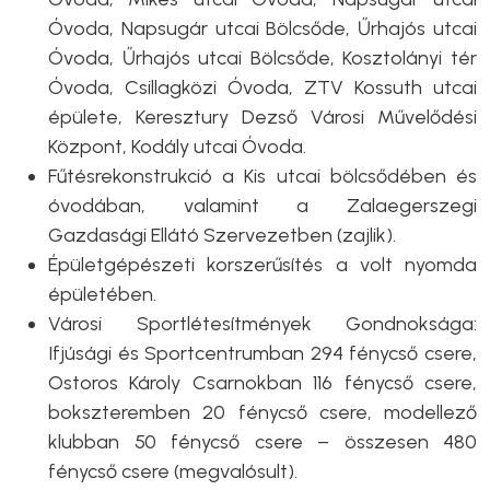
Óvoda, Napsugár utcai Bölcsőde, Űrhajós utcai
Óvoda, Űrhajós utcai Bölcsőde, Kosztolányi tér
Óvoda, Csillagközi Óvoda, ZTV Kossuth utcai
épülete, Keresztury Dezső Városi Művelődési
Központ, Kodály utcai Óvoda.
Fűtésrekonstrukció a Kis utcai bölcsődében és
óvodában, valamint a Zalaegerszegi
Gazdasági Ellátó Szervezetben (zajlik).
Épületgépészeti korszerűsítés a volt nyomda
épületében.
Városi Sportlétesítmények Gondnoksága:
Ifjúsági és Sportcentrumban 294 fénycső csere,
Ostoros Károly Csarnokban 116 fénycső csere,
bokszteremben 20 fénycső csere, modellező
klubban 50 fénycső csere – összesen 480
fénycső csere (megvalósult).