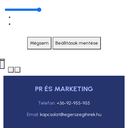
Mégsem
Beállítások mentése
PR ÉS MARKETING
Telefon:
+36-92-955-955
Email:
kapcsolat@egerszegihirek.hu