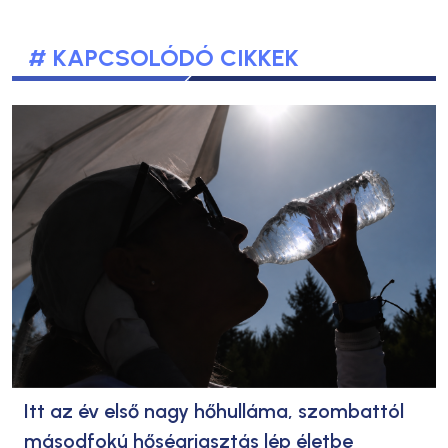
# KAPCSOLÓDÓ CIKKEK
Itt az év első nagy hőhulláma, szombattól
másodfokú hőségriasztás lép életbe