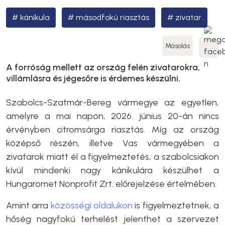
kánikula
másodfokú riasztás
zivatar
Másolás
A forróság mellett az ország felén zivatarokra,
villámlásra és jégesőre is érdemes készülni.
Szabolcs-Szatmár-Bereg vármegye az egyetlen,
amelyre a mai napon, 2026. június 20-án nincs
érvényben citromsárga riasztás. Míg az ország
középső részén, illetve Vas vármegyében a
zivatarok miatt él a figyelmeztetés, a szabolcsiakon
kívül mindenki nagy kánikulára készülhet a
Hungaromet Nonprofit Zrt. előrejelzése értelmében.
Amint arra
közösségi oldalukon
is figyelmeztetnek, a
hőség nagyfokú terhelést jelenthet a szervezet