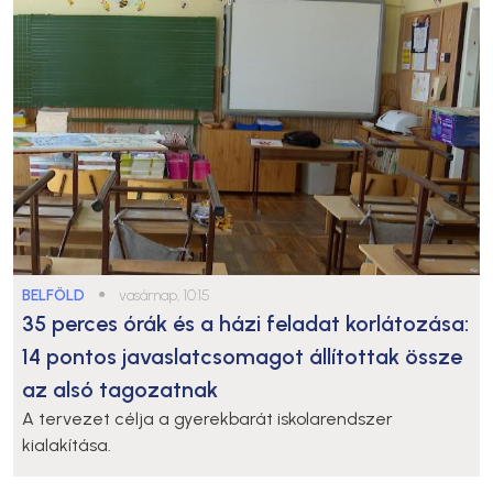
BELFÖLD
●
vasárnap, 10:15
35 perces órák és a házi feladat korlátozása:
14 pontos javaslatcsomagot állítottak össze
az alsó tagozatnak
A tervezet célja a gyerekbarát iskolarendszer
kialakítása.