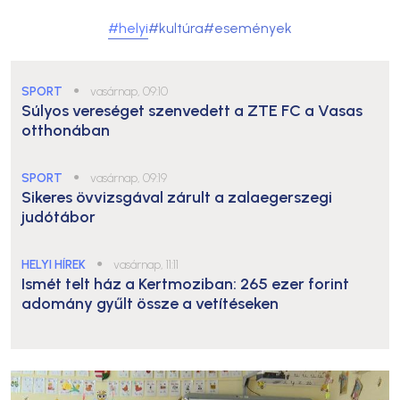
#helyi
#kultúra
#események
SPORT
●
vasárnap, 09:10
Súlyos vereséget szenvedett a ZTE FC a Vasas
otthonában
SPORT
●
vasárnap, 09:19
Sikeres övvizsgával zárult a zalaegerszegi
judótábor
HELYI HÍREK
●
vasárnap, 11:11
Ismét telt ház a Kertmoziban: 265 ezer forint
adomány gyűlt össze a vetítéseken