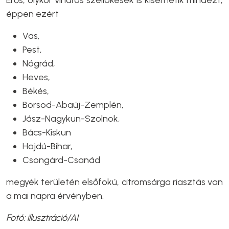
Erős, olykor viharos széllökések is kísérhetik mindezt,
éppen ezért
Vas,
Pest,
Nógrád,
Heves,
Békés,
Borsod-Abaúj-Zemplén,
Jász-Nagykun-Szolnok,
Bács-Kiskun
Hajdú-Bihar,
Csongárd-Csanád
megyék területén elsőfokú, citromsárga riasztás van
a mai napra érvényben.
Fotó: illusztráció/AI