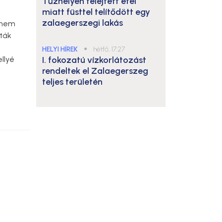
Tűzhelyen felejtett étel
miatt füsttel telítődött egy
zalaegerszegi lakás
aknem
tták
HELYI HÍREK
●
hétfő, 17:27
llyé
I. fokozatú vízkorlátozást
rendeltek el Zalaegerszeg
teljes területén