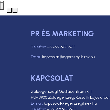
PR ÉS MARKETING
Telefon:
+36-92-955-955
Email:
kapcsolat@egerszegihirek.hu
KAPCSOLAT
Zalaegerszegi Médiacentrum Kft.
HU–8900 Zalaegerszeg, Kossuth Lajos utca 
E-mail:
kapcsolat@egerszegihirek.hu
Telefon:
+36 (92) 955-955