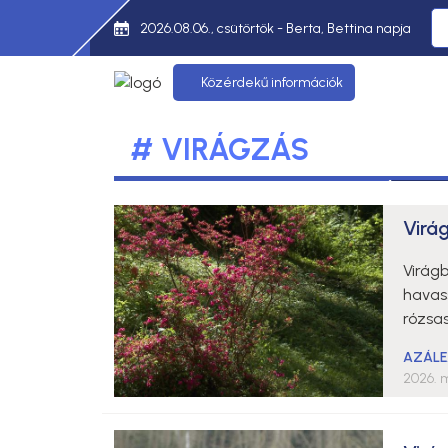
2026.08.06., csütörtök - Berta, Bettina napja
Közérdekű információk
# VIRÁGZÁS
Virá
Virágb
havass
rózsa
AZÁLE
2026. m