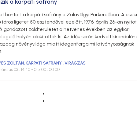
zik a kárpáti sáfrány
ot bontott a kárpáti sáfrány a Zalavölgyi Parkerdőben. A cs
táros ligetet 50 esztendővel ezelőtt, 1976. április 26-án nyito
A gondozott zöldterületet a hetvenes években az egykori
egelő helyén alakították ki. Az idők során kedvelt kirándulóhe
 gazdag növényvilága miatt idegenforgalmi látványosságnak
t.
LYÉS ZOLTÁN
,
KÁRPÁTI SÁFRÁNY
,
VIRÁGZÁS
árcius 03., 14:40
- 0. x 00., 00:00