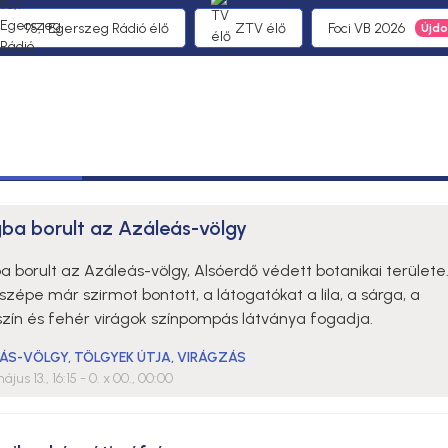
95,1 Egerszeg Rádió élő
ZTV élő
Foci VB 2026
gba borult az Azáleás-völgy
a borult az Azáleás-völgy, Alsóerdő védett botanikai területe
zépe már szirmot bontott, a látogatókat a lila, a sárga, a
szín és fehér virágok színpompás látványa fogadja.
ÁS-VÖLGY
,
TÖLGYEK ÚTJA
,
VIRÁGZÁS
ájus 13., 16:15
- 0. x 00., 00:00