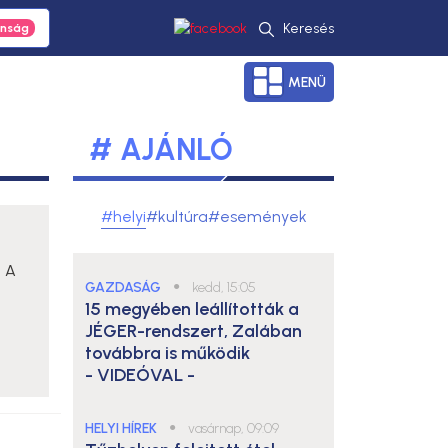
Keresés
MENÜ
# AJÁNLÓ
#helyi
#kultúra
#események
. A
GAZDASÁG
●
kedd, 15:05
15 megyében leállították a
JÉGER-rendszert, Zalában
továbbra is működik
- VIDEÓVAL -
HELYI HÍREK
●
vasárnap, 09:09