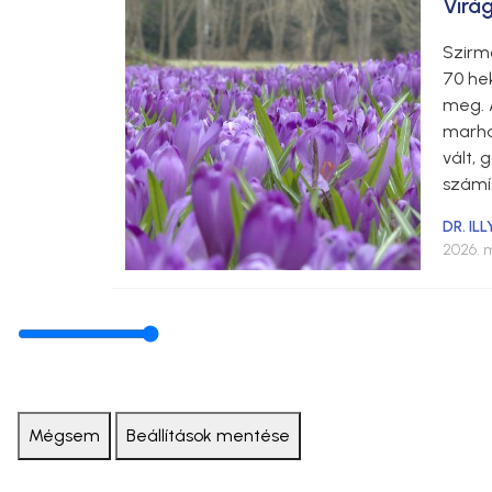
Virág
Szirm
70 hek
meg. 
marhal
vált,
számí
DR. IL
2026. m
Mégsem
Beállítások mentése