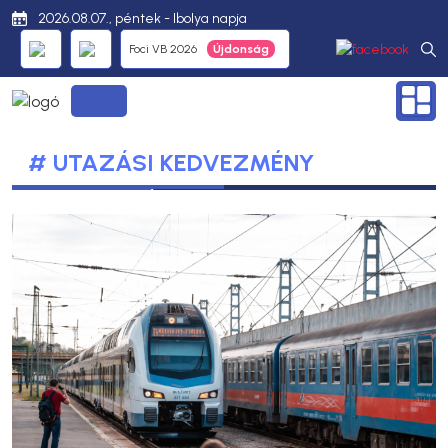
2026.08.07., péntek - Ibolya napja
Foci VB 2026
# UTAZÁSI KEDVEZMÉNY