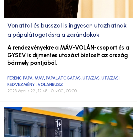
Vonattal és busszal is ingyesen utazhatnak
a pápalátogatásra a zarándokok
A rendezvényekre a MÁV-VOLÁN-csoport és a
GYSEV is díjmentes utazást biztosít az ország
bármely pontjából.
FERENC PÁPA
,
MÁV
,
PÁPALÁTOGATÁS
,
UTAZÁS
,
UTAZÁSI
KEDVEZMÉNY
,
VOLÁNBUSZ
2023. április 22., 12:48
- 0. x 00., 00:00