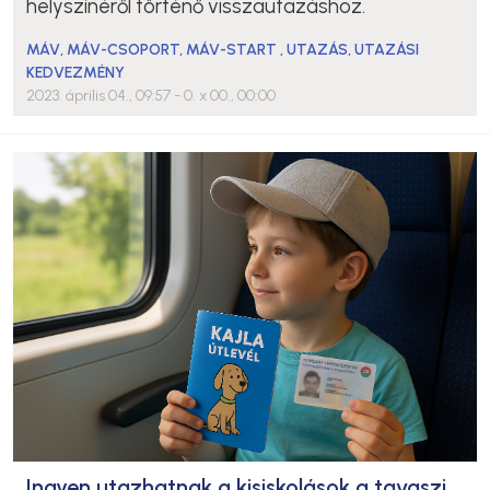
helyszínéről történő visszautazáshoz.
MÁV
,
MÁV-CSOPORT
,
MÁV-START
,
UTAZÁS
,
UTAZÁSI
KEDVEZMÉNY
2023. április 04., 09:57
- 0. x 00., 00:00
Ingyen utazhatnak a kisiskolások a tavaszi