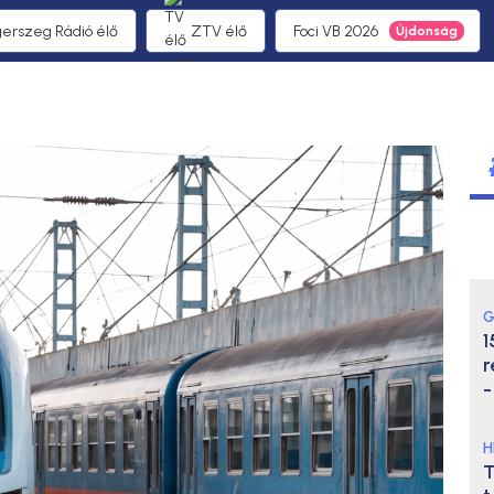
gerszeg Rádió élő
ZTV élő
Foci VB 2026
G
1
r
-
H
T