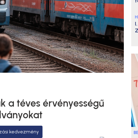
t
H
I
Z
ák a téves érvényességű
alványokat
zási kedvezmény
B