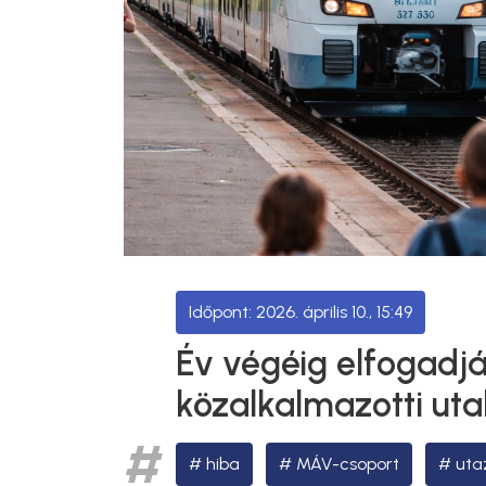
2026. április 10., 15:49
Év végéig elfogadj
közalkalmazotti ut
hiba
MÁV-csoport
uta