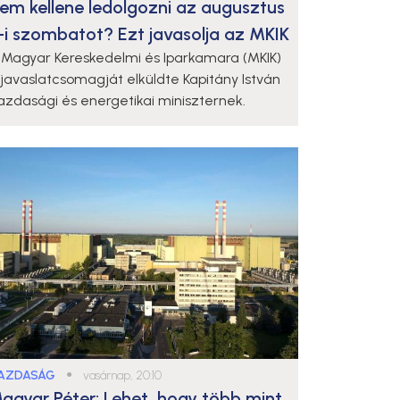
em kellene ledolgozni az augusztus
-i szombatot? Ezt javasolja az MKIK
 Magyar Kereskedelmi és Iparkamara (MKIK)
 javaslatcsomagját elküldte Kapitány István
azdasági és energetikai miniszternek.
AZDASÁG
●
vasárnap, 20:10
agyar Péter: Lehet, hogy több mint