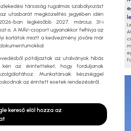
özlekedési társaság rugalmas szabályozást
e
k az utasbarát megközelítés jegyében idén
l
026-ban legkésőbb 2027. március 31-i
L
kat is. A MÁV-csoport ugyanakkor felhívja az
A
lyi korlátok miatt a kedvezmény jövőre már
c
a dokumentumokkal.
m
e
vedésből pótdíjaztak az utalványok hibás
f
 kéri az érintetteket, hogy forduljanak
zolgálatához. Munkatársaik készséggel
oskodnak az érintett esetek rendezéséről.
gle kereső elöl hozza az
at