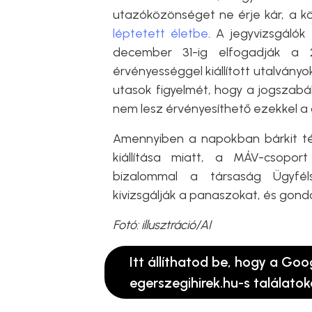
utazóközönséget ne érje kár, a k
léptetett életbe
. A jegyvizsgáló
december 31-ig elfogadják a 2
érvényességgel kiállított utalványo
utasok figyelmét, hogy a jogszabá
nem lesz érvényesíthető ezekkel 
Amennyiben a napokban bárkit té
kiállítása miatt, a MÁV-csoport
bizalommal a társaság Ügyféls
kivizsgálják a panaszokat, és gond
Fotó: illusztráció/AI
Itt állíthatod be, hogy a Goo
egerszegihirek.hu-s találatok