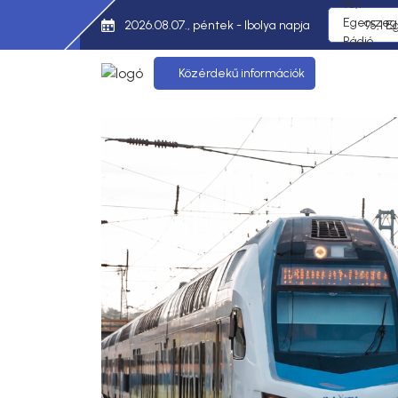
2026.08.07., péntek - Ibolya napja
95,1 E
Közérdekű információk