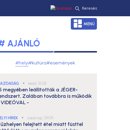
Keresés
MENÜ
# AJÁNLÓ
#helyi
#kultúra
#események
AZDASÁG
●
kedd, 15:05
5 megyében leállították a JÉGER-
endszert, Zalában továbbra is működik
 VIDEÓVAL -
ELYI HÍREK
●
vasárnap, 09:09
űzhelyen felejtett étel miatt füsttel