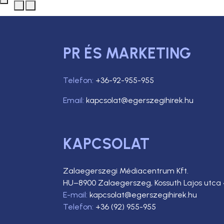
PR ÉS MARKETING
Telefon:
+36-92-955-955
Email:
kapcsolat@egerszegihirek.hu
KAPCSOLAT
Zalaegerszegi Médiacentrum Kft.
HU–8900 Zalaegerszeg, Kossuth Lajos utca 
E-mail:
kapcsolat@egerszegihirek.hu
Telefon:
+36 (92) 955-955