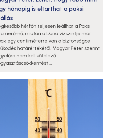
gy hónapig is eltarthat a paksi
eállás
egkésőbb hétfőn teljesen leállhat a Paksi
tomerőmű, miután a Duna vízszintje már
sak egy centiméterre van a biztonságos
űködés határértékétől. Magyar Péter szerint
gyelőre nem kell kötelező
ogyasztáscsökkentést ...