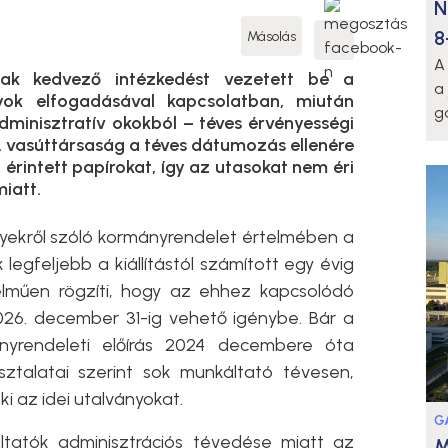
N
8
Másolás
A
ak kedvező intézkedést vezetett be a
a
nyok elfogadásával kapcsolatban, miután
g
minisztratív okokból – téves érvényességi
 A vasúttársaság a téves dátumozás ellenére
érintett papírokat, így az utasokat nem éri
iatt.
ekről szóló kormányrendelet értelmében a
legfeljebb a kiállítástól számított egy évig
elműen rögzíti, hogy az ehhez kapcsolódó
26. december 31-ig vehető igénybe. Bár a
yrendeleti előírás 2024 decembere óta
ztalatai szerint sok munkáltató tévesen,
 ki az idei utalványokat.
G
tatók adminisztrációs tévedése miatt az
M