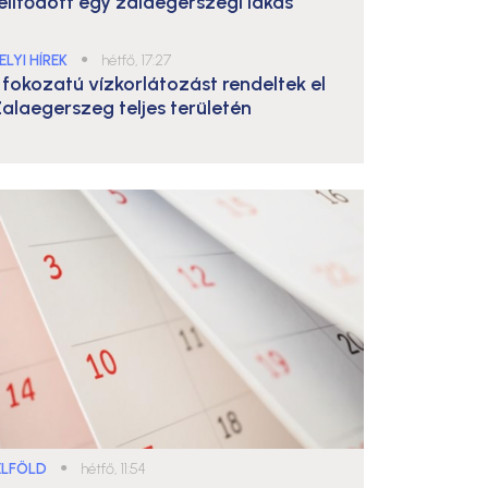
elítődött egy zalaegerszegi lakás
ELYI HÍREK
●
hétfő, 17:27
. fokozatú vízkorlátozást rendeltek el
alaegerszeg teljes területén
ELFÖLD
●
hétfő, 11:54