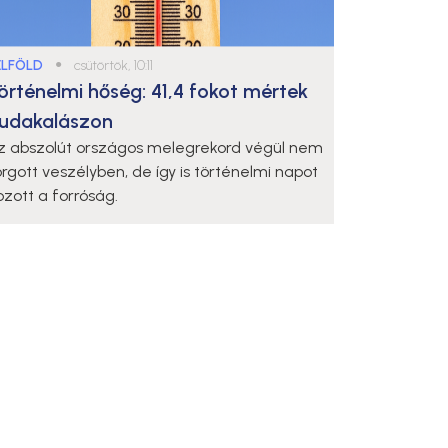
ELFÖLD
●
csütörtök, 10:11
örténelmi hőség: 41,4 fokot mértek
udakalászon
z abszolút országos melegrekord végül nem
orgott veszélyben, de így is történelmi napot
ozott a forróság.