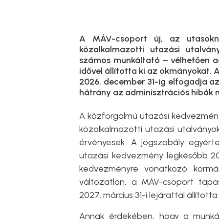
A MÁV-csoport új, az utasokn
közalkalmazotti utazási utalvá
számos munkáltató – vélhetően ad
idővel állította ki az okmányokat.
2026. december 31-ig elfogadja az 
hátrány az adminisztrációs hibák m
A közforgalmú utazási kedvezmény
közalkalmazotti utazási utalványok 
érvényesek. A jogszabály egyért
utazási kedvezmény legkésőbb 20
kedvezményre vonatkozó kormán
változatlan, a MÁV-csoport tapas
2027. március 31-i lejárattal állította
Annak érdekében, hogy a munkál