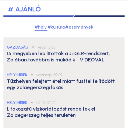
# AJÁNLÓ
#helyi
#kultúra
#események
GAZDASÁG
●
kedd, 15:05
15 megyében leállították a JÉGER-rendszert,
Zalában továbbra is működik
- VIDEÓVAL -
HELYI HÍREK
●
vasárnap, 09:09
Tűzhelyen felejtett étel miatt füsttel telítődött
egy zalaegerszegi lakás
HELYI HÍREK
●
hétfő, 17:27
I. fokozatú vízkorlátozást rendeltek el
Zalaegerszeg teljes területén