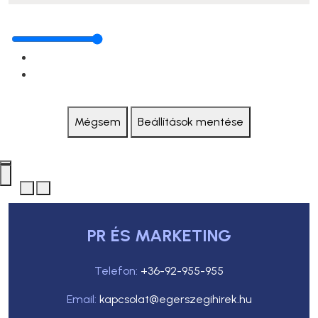
Mégsem
Beállítások mentése
PR ÉS MARKETING
Telefon:
+36-92-955-955
Email:
kapcsolat@egerszegihirek.hu