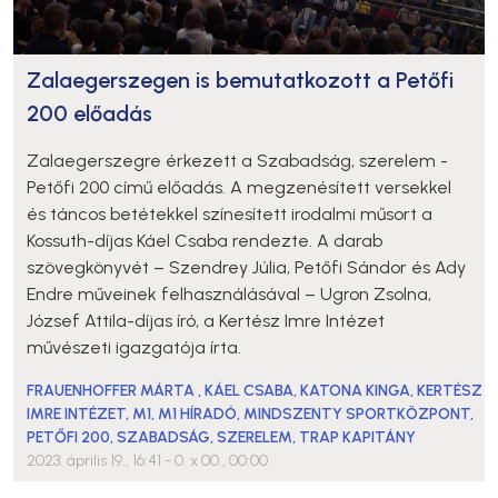
Zalaegerszegen is bemutatkozott a Petőfi
200 előadás
Zalaegerszegre érkezett a Szabadság, szerelem -
Petőfi 200 című előadás. A megzenésített versekkel
és táncos betétekkel színesített irodalmi műsort a
Kossuth-díjas Káel Csaba rendezte. A darab
szövegkönyvét – Szendrey Júlia, Petőfi Sándor és Ady
Endre műveinek felhasználásával – Ugron Zsolna,
József Attila-díjas író, a Kertész Imre Intézet
művészeti igazgatója írta.
FRAUENHOFFER MÁRTA
,
KÁEL CSABA
,
KATONA KINGA
,
KERTÉSZ
IMRE INTÉZET
,
M1
,
M1 HÍRADÓ
,
MINDSZENTY SPORTKÖZPONT
,
PETŐFI 200
,
SZABADSÁG, SZERELEM
,
TRAP KAPITÁNY
2023. április 19., 16:41
- 0. x 00., 00:00