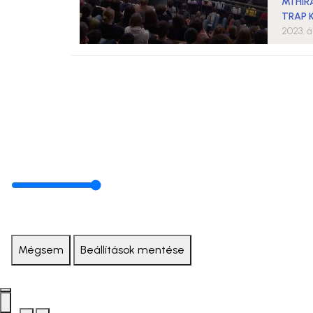
M1 HÍ
TRAP 
2023. áp
Mégsem
Beállítások mentése