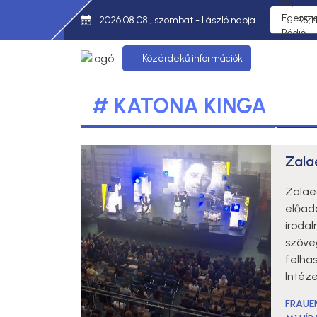
2026.08.08., szombat - László napja
95,1
Közérdekű információk
# KATONA KINGA
Zala
Zalae
előad
iroda
szöve
felhas
Intéze
FRAUE