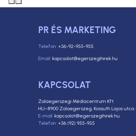
PR ÉS MARKETING
Telefon:
+36-92-955-955
Email:
kapcsolat@egerszegihirek.hu
KAPCSOLAT
Zalaegerszegi Médiacentrum Kft.
HU–8900 Zalaegerszeg, Kossuth Lajos utca 
E-mail:
kapcsolat@egerszegihirek.hu
Telefon:
+36 (92) 955-955