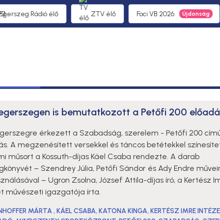
 Egerszeg Rádió élő
ZTV élő
Foci VB 2026
egerszegen is bemutatkozott a Petőfi 200 előadá
gerszegre érkezett a Szabadság, szerelem - Petőfi 200 cím
ás. A megzenésített versekkel és táncos betétekkel színesíte
lmi műsort a Kossuth-díjas Káel Csaba rendezte. A darab
gkönyvét – Szendrey Júlia, Petőfi Sándor és Ady Endre művei
ználásával – Ugron Zsolna, József Attila-díjas író, a Kertész I
t művészeti igazgatója írta.
NHOFFER MÁRTA
,
KÁEL CSABA
,
KATONA KINGA
,
KERTÉSZ IMRE INTÉZ