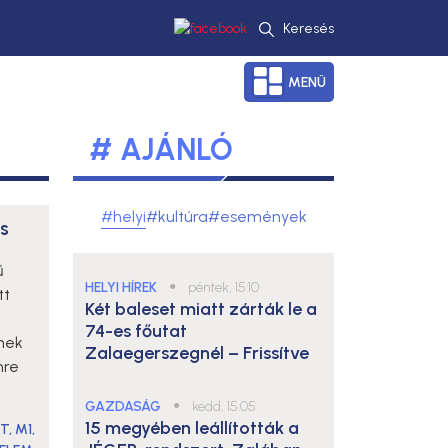
Keresés
MENÜ
# AJÁNLÓ
#helyi
#kultúra
#események
s
ű
HELYI HÍREK
●
péntek, 15:10
tt
Két baleset miatt zárták le a
74-es főutat
nek
Zalaegerszegnél – Frissítve
mre
GAZDASÁG
●
kedd, 15:05
15 megyében leállították a
ET
,
M1
,