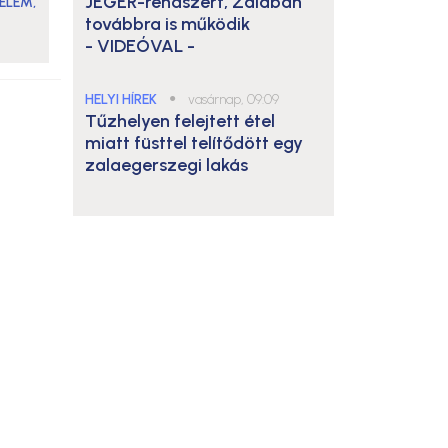
JÉGER-rendszert, Zalában
ELEM
,
továbbra is működik
- VIDEÓVAL -
HELYI HÍREK
●
vasárnap, 09:09
Tűzhelyen felejtett étel
miatt füsttel telítődött egy
zalaegerszegi lakás