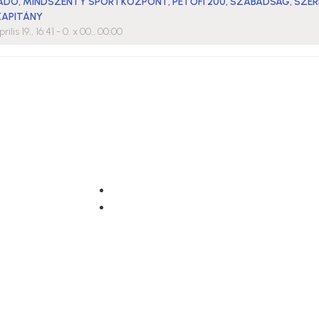
RADÓ
,
MINDSZENTY SPORTKÖZPONT
,
PETŐFI 200
,
SZABADSÁG, SZER
KAPITÁNY
rilis 19., 16:41
- 0. x 00., 00:00