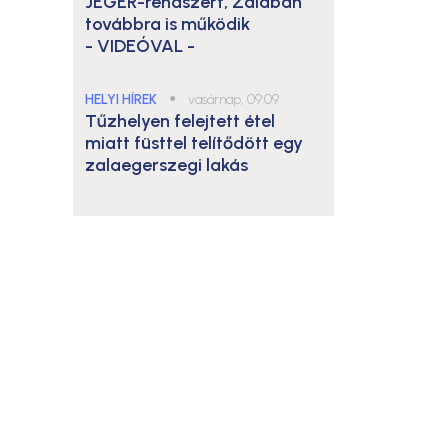
JÉGER-rendszert, Zalában
továbbra is működik
- VIDEÓVAL -
HELYI HÍREK
●
vasárnap, 09:09
Tűzhelyen felejtett étel
miatt füsttel telítődött egy
zalaegerszegi lakás