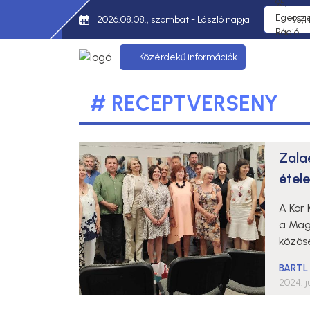
2026.08.08., szombat - László napja
95,1
Közérdekű információk
# RECEPTVERSENY
Zala
étel
A Kor
a Mag
közös
BARTL
2024. j