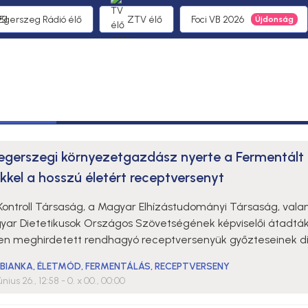
 Egerszeg Rádió élő
ZTV élő
Foci VB 2026
egerszegi környezetgazdász nyerte a Fermentált
ekkel a hosszú életért receptversenyt
 Kontroll Társaság, a Magyar Elhízástudományi Társaság, vala
yar Dietetikusok Országos Szövetségének képviselői átadtá
en meghirdetett rendhagyó receptversenyük győzteseinek díj
 BIANKA
,
ÉLETMÓD
,
FERMENTÁLÁS
,
RECEPTVERSENY
únius 26., 12:58
- 0. x 00., 00:00