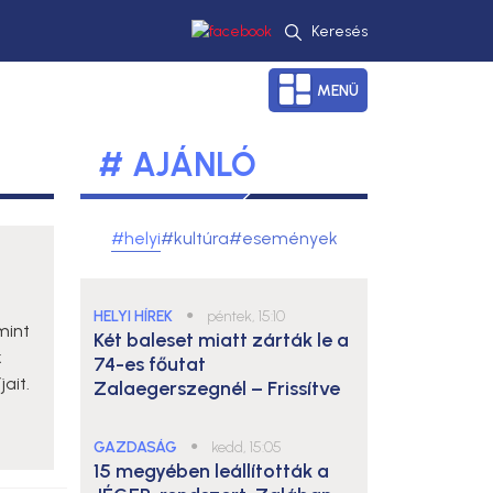
Keresés
MENÜ
# AJÁNLÓ
#helyi
#kultúra
#események
HELYI HÍREK
●
péntek, 15:10
mint
Két baleset miatt zárták le a
k
74-es főutat
ait.
Zalaegerszegnél – Frissítve
GAZDASÁG
●
kedd, 15:05
15 megyében leállították a