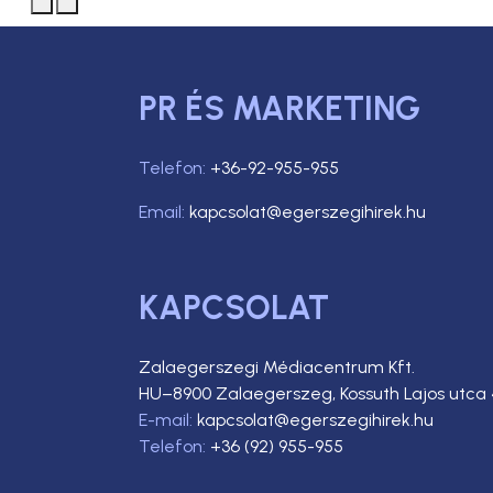
PR ÉS MARKETING
Telefon:
+36-92-955-955
Email:
kapcsolat@egerszegihirek.hu
KAPCSOLAT
Zalaegerszegi Médiacentrum Kft.
HU–8900 Zalaegerszeg, Kossuth Lajos utca 
E-mail:
kapcsolat@egerszegihirek.hu
Telefon:
+36 (92) 955-955