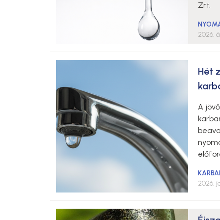
Zrt.
NYOM
2026. áp
Hét z
karb
A jöv
karba
beava
nyomá
előfor
KARBA
2026. j