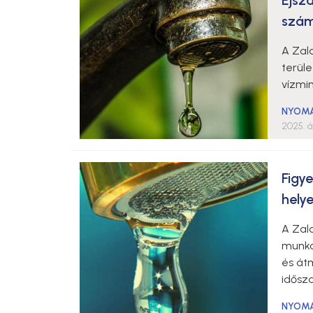
Éjsz
szám
A Zala
terül
vízmin
NYOM
2025. áp
Figy
helye
A Zala
munká
és át
idősz
NYOM