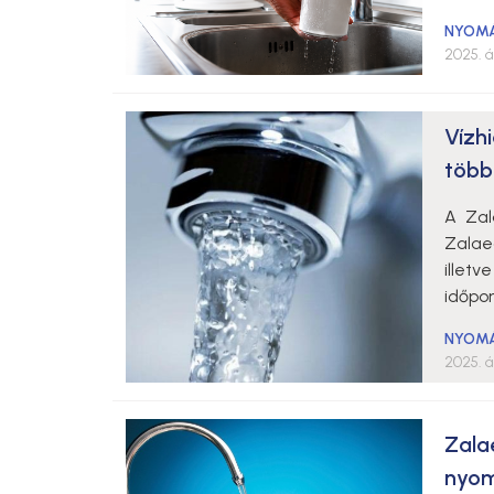
NYOM
2025. áp
Vízh
több
A Zal
Zalae
illet
időpo
NYOM
2025. áp
Zala
nyom