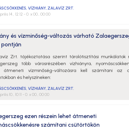
ÁSCSÖKKENÉS
,
VÍZHIÁNY
,
ZALAVÍZ ZRT.
rilis 14., 12:12
- 0. x 00., 00:00
iány és vízminőség-változás várható Zalaegersze
 pontján
avíz Zrt. tájékoztatása szerint tárolótisztítási munkálatok 
gerszeg több városrészében vízhiányra, nyomáscsökken
ve átmeneti vízminőség-változásra kell számítani az a
ntokban és helyszíneken:
ÁSCSÖKKENÉS
,
VÍZHIÁNY
,
ZALAVÍZ ZRT.
rilis 10., 10:11
- 0. x 00., 00:00
egerszeg ezen részein lehet átmeneti
áscsökkenésre számítani csütörtökön