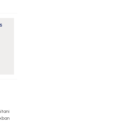
s
ítani
okban