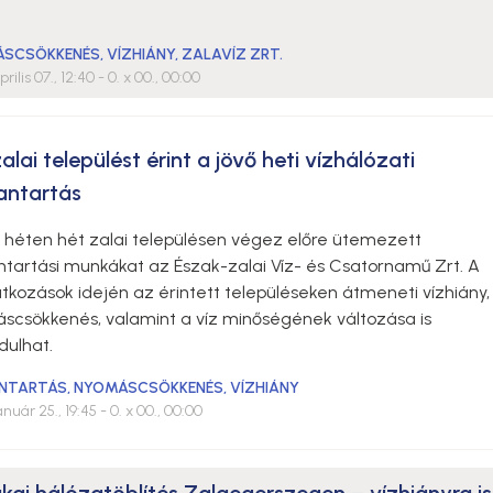
ÁSCSÖKKENÉS
,
VÍZHIÁNY
,
ZALAVÍZ ZRT.
rilis 07., 12:40
- 0. x 00., 00:00
alai települést érint a jövő heti vízhálózati
antartás
ő héten hét zalai településen végez előre ütemezett
ntartási munkákat az Észak-zalai Víz- és Csatornamű Zrt. A
tkozások idején az érintett településeken átmeneti vízhiány,
scsökkenés, valamint a víz minőségének változása is
dulhat.
NTARTÁS
,
NYOMÁSCSÖKKENÉS
,
VÍZHIÁNY
anuár 25., 19:45
- 0. x 00., 00:00