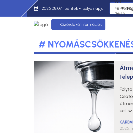
2026.08.07., péntek - Ibolya napja
95,1 E
Közérdekű információk
# NYOMÁSCSÖKKENÉ
Átme
tele
Folyt
Csator
átmen
kell s
KARBA
2026. m