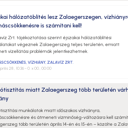
akai hálózatöblítés lesz Zalaegerszegen, vízhiányr
áscsökkenésre is számítani kell!
víz Zrt. tájékoztatása szerint éjszakai hálózatöblítési
latokat végeznek Zalaegerszeg teljes területén, emiatt
eti vízellátási problémák jelentkezhetnek.
ÁSCSÖKKENÉS
,
VÍZHIÁNY
,
ZALAVÍZ ZRT.
rilis 28., 10:36
- 0. x 00., 00:00
lótisztítás miatt Zalaegerszeg több területén vár
iány
tisztítási munkálatok miatt időszakos vízhiányra,
scsökkenésre és átmeneti vízminőség-változásra kell számí
erszeg több területén április 14-én és 15-én – közölte a Zala