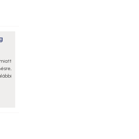
g
miatt
ésre,
lábbi