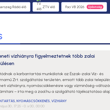
gerszeg Rádió élő
ZTV élő
Foci VB 2026
S
neti vízhiányra figyelmeztetnek több zalai
pülésen
atódnak a karbantartási munkálatok az Észak-zalai Víz- és
namű Zrt. szolgáltatási területén, emiatt több zalai település
eti vízhiányra, nyomáscsökkenésre vagy vízminőség-változá
zámítani – írta meg a zaol.hu a szolgáltató tájékoztatása alap
NTARTÁS
,
NYOMÁSCSÖKKENÉS
,
VÍZHIÁNY
ájus 30., 17:25
- 0. x 00., 00:00