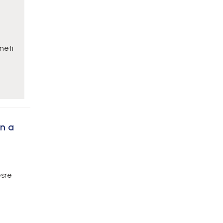
neti
n a
ésre