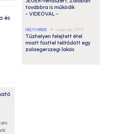
JÉGER-rendszert, Zalában
továbbra is működik
- VIDEÓVAL -
a és
HELYI HÍREK
●
vasárnap, 09:09
Tűzhelyen felejtett étel
miatt füsttel telítődött egy
zalaegerszegi lakás
ható
tani
víz