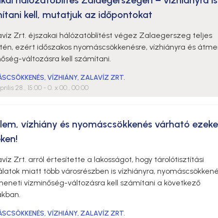
akai hálózatöblítés Zalaegerszegen – vízhiányra is
ítani kell, mutatjuk az időpontokat
víz Zrt. éjszakai hálózatöblítést végez Zalaegerszeg teljes
etén, ezért időszakos nyomáscsökkenésre, vízhiányra és átme
őség-változásra kell számítani.
ÁSCSÖKKENÉS
,
VÍZHIÁNY
,
ZALAVÍZ ZRT.
rilis 28., 15:00
- 0. x 00., 00:00
elem, vízhiány és nyomáscsökkenés várható ezeke
ken!
víz Zrt. arról értesítette a lakosságot, hogy tárolótisztítási
latok miatt több városrészben is vízhiányra, nyomáscsökken
meneti vízminőség-változásra kell számítani a következő
akban.
ÁSCSÖKKENÉS
,
VÍZHIÁNY
,
ZALAVÍZ ZRT.