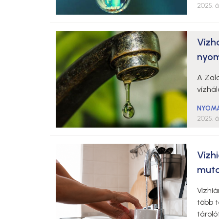
2025. áp
Vízhá
nyom
A Zala
vízhá
NYOM
2025. áp
Vízh
mutat
Vízhi
több 
tároló