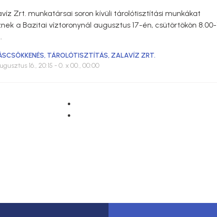
víz Zrt. munkatársai soron kívüli tárolótisztítási munkákat
ek a Bazitai víztoronynál augusztus 17-én, csütörtökön 8.00-
.
ÁSCSÖKKENÉS
,
TÁROLÓTISZTÍTÁS
,
ZALAVÍZ ZRT.
ugusztus 16., 20:15
- 0. x 00., 00:00