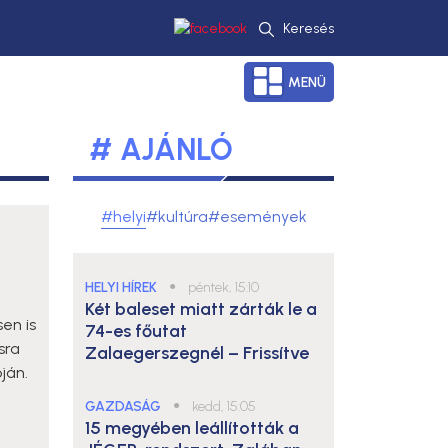
Keresés
MENÜ
# AJÁNLÓ
#helyi
#kultúra
#események
HELYI HÍREK
●
péntek, 15:10
Két baleset miatt zárták le a
en is
74-es főutat
sra
Zalaegerszegnél – Frissítve
ján.
GAZDASÁG
●
kedd, 15:05
15 megyében leállították a