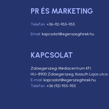
PR ÉS MARKETING
Telefon:
+36-92-955-955
Email:
kapcsolat@egerszegihirek.hu
KAPCSOLAT
Zalaegerszegi Médiacentrum Kft.
HU–8900 Zalaegerszeg, Kossuth Lajos utca 
E-mail:
kapcsolat@egerszegihirek.hu
Telefon:
+36 (92) 955-955