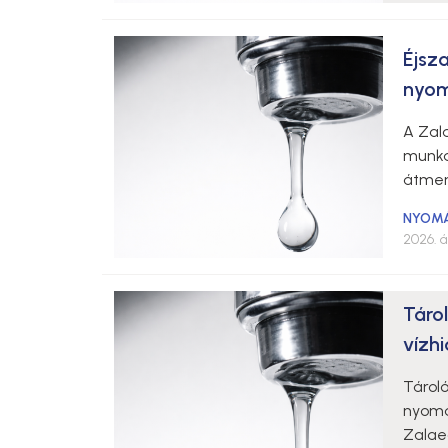
Éjsz
nyom
A Zala
munká
átmen
NYOM
2026. áp
Táro
vízh
Tároló
nyomá
Zalaeg