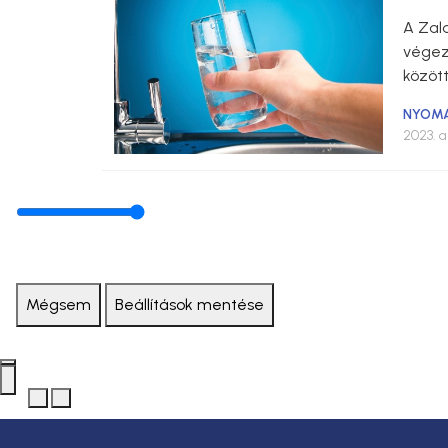
A Zala
végezn
között
NYOM
2023. a
Mégsem
Beállítások mentése