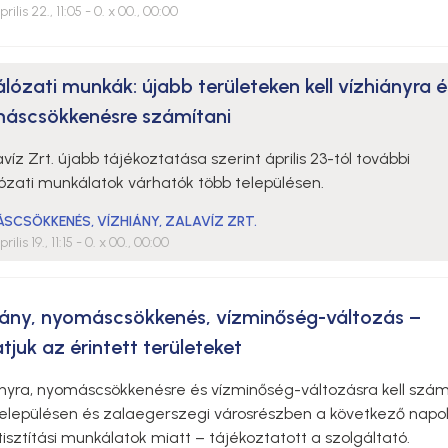
rilis 22., 11:05
- 0. x 00., 00:00
lózati munkák: újabb területeken kell vízhiányra é
áscsökkenésre számítani
víz Zrt. újabb tájékoztatása szerint április 23-tól további
lózati munkálatok várhatók több településen.
ÁSCSÖKKENÉS
,
VÍZHIÁNY
,
ZALAVÍZ ZRT.
rilis 19., 11:15
- 0. x 00., 00:00
iány, nyomáscsökkenés, vízminőség-változás –
juk az érintett területeket
ányra, nyomáscsökkenésre és vízminőség-változásra kell szám
településen és zalaegerszegi városrészben a következő nap
tisztítási munkálatok miatt – tájékoztatott a szolgáltató.