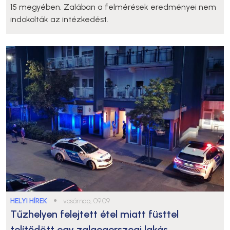
15 megyében. Zalában a felmérések eredményei nem
indokolták az intézkedést.
HELYI HÍREK
●
vasárnap, 09:09
Tűzhelyen felejtett étel miatt füsttel
telítődött egy zalaegerszegi lakás