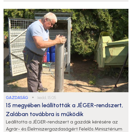
GAZDASÁG
●
kedd, 15:05
15 megyében leállították a JÉGER-rendszert,
Zalában továbbra is működik
Leállította a JÉGER-rendszert a gazdák kérésére az
Agrár- és Élelmiszergazdaságért Felelős Minisztérium