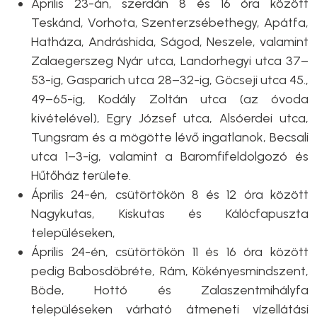
Április 23-án, szerdán 8 és 16 óra között
Teskánd, Vorhota, Szenterzsébethegy, Apátfa,
Hatháza, Andráshida, Ságod, Neszele, valamint
Zalaegerszeg Nyár utca, Landorhegyi utca 37–
53-ig, Gasparich utca 28–32-ig, Göcseji utca 45.,
49–65-ig, Kodály Zoltán utca (az óvoda
kivételével), Egry József utca, Alsóerdei utca,
Tungsram és a mögötte lévő ingatlanok, Becsali
utca 1–3-ig, valamint a Baromfifeldolgozó és
Hűtőház területe.
Április 24-én, csütörtökön 8 és 12 óra között
Nagykutas, Kiskutas és Kálócfapuszta
településeken,
Április 24-én, csütörtökön 11 és 16 óra között
pedig Babosdöbréte, Rám, Kökényesmindszent,
Böde, Hottó és Zalaszentmihályfa
településeken várható átmeneti vízellátási