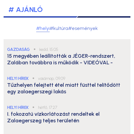
# AJÁNLÓ
#helyi
#kultúra
#események
GAZDASÁG
●
kedd, 15:05
15 megyében leállították a JÉGER-rendszert,
Zalában továbbra is működik
- VIDEÓVAL -
HELYI HÍREK
●
vasárnap, 09:09
Tűzhelyen felejtett étel miatt füsttel telítődött
egy zalaegerszegi lakás
HELYI HÍREK
●
hétfő, 17:27
I. fokozatú vízkorlátozást rendeltek el
Zalaegerszeg teljes területén