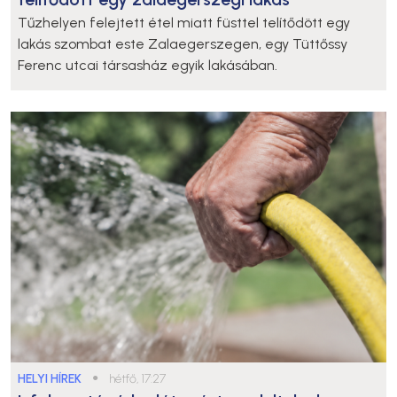
Tűzhelyen felejtett étel miatt füsttel telítődött egy
lakás szombat este Zalaegerszegen, egy Tüttőssy
Ferenc utcai társasház egyik lakásában.
HELYI HÍREK
●
hétfő, 17:27