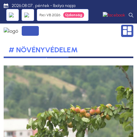
2026.08.07., péntek - Ibolya napja
Foci VB 2026
# NÖVÉNYVÉDELEM