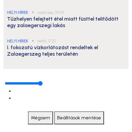
HELYI HÍREK
●
vasárnap, 09:09
Tűzhelyen felejtett étel miatt füsttel telítődött
egy zalaegerszegi lakás
HELYI HÍREK
●
hétfő, 17:27
I. fokozatú vízkorlátozást rendeltek el
Zalaegerszeg teljes területén
Mégsem
Beállítások mentése