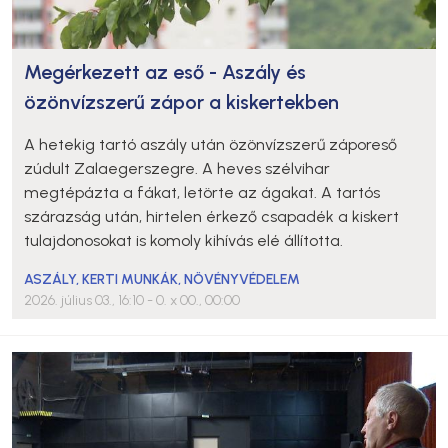
Megérkezett az eső - Aszály és
özönvízszerű zápor a kiskertekben
A hetekig tartó aszály után özönvízszerű záporeső
zúdult Zalaegerszegre. A heves szélvihar
megtépázta a fákat, letörte az ágakat. A tartós
szárazság után, hirtelen érkező csapadék a kiskert
tulajdonosokat is komoly kihívás elé állította.
ASZÁLY
,
KERTI MUNKÁK
,
NÖVÉNYVÉDELEM
2026. július 03., 16:10
- 0. x 00., 00:00