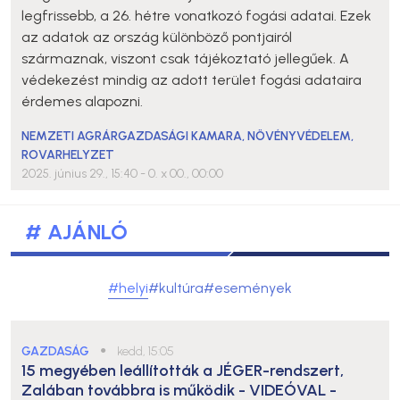
legfrissebb, a 26. hétre vonatkozó fogási adatai. Ezek
az adatok az ország különböző pontjairól
származnak, viszont csak tájékoztató jellegűek. A
védekezést mindig az adott terület fogási adataira
érdemes alapozni.
NEMZETI AGRÁRGAZDASÁGI KAMARA
,
NÖVÉNYVÉDELEM
,
ROVARHELYZET
2025. június 29., 15:40
- 0. x 00., 00:00
# AJÁNLÓ
#helyi
#kultúra
#események
GAZDASÁG
●
kedd, 15:05
15 megyében leállították a JÉGER-rendszert,
Zalában továbbra is működik
- VIDEÓVAL -