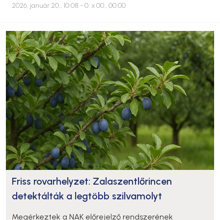
2026. január 20., 10:08
- 0. x 00., 00:00
Friss rovarhelyzet: Zalaszentlőrincen
detektálták a legtöbb szilvamolyt
Megérkeztek a NAK előrejelző rendszerének