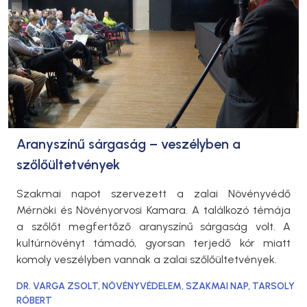
Aranyszínű sárgaság – veszélyben a
szőlőültetvények
Szakmai napot szervezett a zalai Növényvédő
Mérnöki és Növényorvosi Kamara. A találkozó témája
a szőlőt megfertőző aranyszínű sárgaság volt. A
kultúrnövényt támadó, gyorsan terjedő kór miatt
komoly veszélyben vannak a zalai szőlőültetvények.
DR. VARGA ZSOLT
,
NÖVÉNYVÉDELEM
,
SZAKMAI NAP
,
TARSOLY
RÓBERT