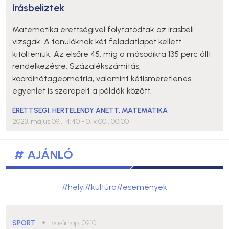
írásbeliztek
Matematika érettségivel folytatódtak az írásbeli
vizsgák. A tanulóknak két feladatlapot kellett
kitölteniük. Az elsőre 45, míg a másodikra 135 perc állt
rendelkezésre. Százalékszámítás,
koordinátageometria, valamint kétismeretlenes
egyenlet is szerepelt a példák között.
ÉRETTSÉGI
,
HERTELENDY ANETT
,
MATEMATIKA
2023. május 09., 14:40
- 0. x 00., 00:00
# AJÁNLÓ
#helyi
#kultúra
#események
SPORT
●
vasárnap, 09:10