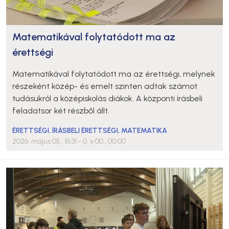
Matematikával folytatódott ma az
érettségi
Matematikával folytatódott ma az érettségi, melynek
részeként közép- és emelt szinten adtak számot
tudásukról a középiskolás diákok. A központi írásbeli
feladatsor két részből állt.
ÉRETTSÉGI
,
ÍRÁSBELI ÉRETTSÉGI
,
MATEMATIKA
2026. május 05., 16:31
- 0. x 00., 00:00