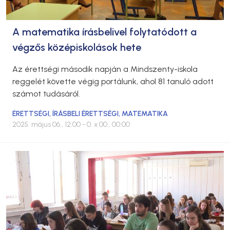
A matematika írásbelivel folytatódott a
végzős középiskolások hete
Az érettségi második napján a Mindszenty-iskola
reggelét követte végig portálunk, ahol 81 tanuló adott
számot tudásáról.
ÉRETTSÉGI
,
ÍRÁSBELI ÉRETTSÉGI
,
MATEMATIKA
2025. május 06., 12:00
- 0. x 00., 00:00