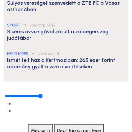
Súlyos vereséget szenvedett a ZTE FC a Vasas
otthonában
SPORT
●
vasárnap, 09:19
Sikeres övvizsgával zárult a zalaegerszegi
judótábor
HELYI HÍREK
●
vasárnap, 11:11
Ismét telt ház a Kertmoziban: 265 ezer forint
adomány gyűlt össze a vetítéseken
Mégsem
Beállítások mentése