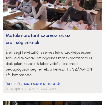
Matekmaratont szerveztek az
érettségizőknek
Érettségi felkészítőt szerveztek a szakképzésben
tanuló diákoknak. Az ingyenes matekmaratonra 50
diák jelentkezett. A lebonyolítást önkéntes
pedagógusok segítették; a helyszínt a SZÁM-PONT
Kft. biztosította.
ÉRETTSÉGI
,
MATEMATIKA
,
OKTATÁS
2025. április 14., 15:35
- 0. x 00., 00:00