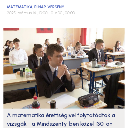
MATEMATIKA
,
PÍ NAP
,
VERSENY
2025. március 14., 10:00
- 0. x 00., 00:00
A matematika érettségivel folytatódtak a
vizsgák - a Mindszenty-ben közel 130-an