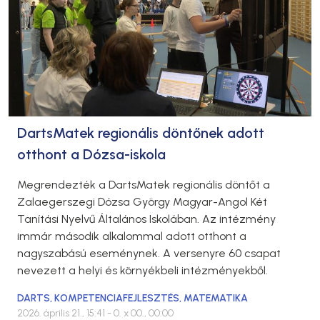
DartsMatek regionális döntőnek adott
otthont a Dózsa-iskola
Megrendezték a DartsMatek regionális döntőt a
Zalaegerszegi Dózsa György Magyar-Angol Két
Tanítási Nyelvű Általános Iskolában. Az intézmény
immár második alkalommal adott otthont a
nagyszabású eseménynek. A versenyre 60 csapat
nevezett a helyi és környékbeli intézményekből.
DARTS
,
KOMPETENCIAFEJLESZTÉS
,
MATEMATIKA
2026. április 21., 15:41
- 0. x 00., 00:00