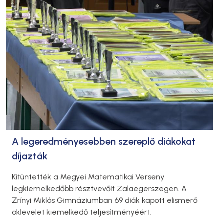
A legeredményesebben szereplő diákokat
díjazták
Kitüntették a Megyei Matematikai Verseny
legkiemelkedőbb résztvevőit Zalaegerszegen. A
Zrínyi Miklós Gimnáziumban 69 diák kapott elismerő
oklevelet kiemelkedő teljesítményéért.