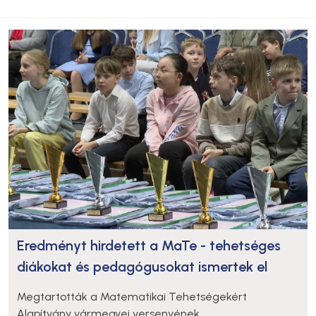
Eredményt hirdetett a MaTe - tehetséges
diákokat és pedagógusokat ismertek el
Megtartották a Matematikai Tehetségekért
Alapítvány vármegyei versenyének