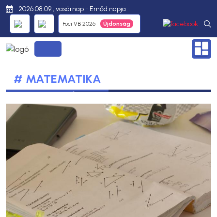
2026.08.09., vasárnap - Emőd napja
Foci VB 2026
# MATEMATIKA