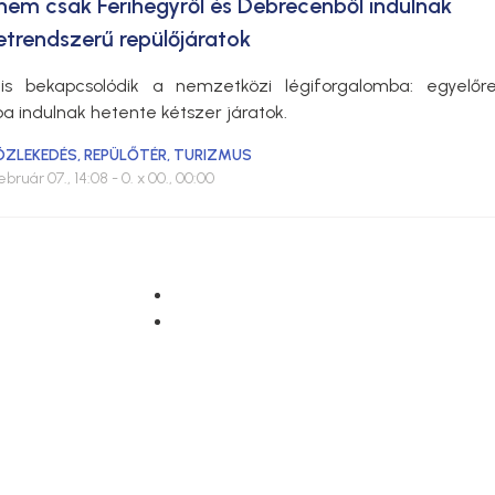
nem csak Ferihegyről és Debrecenből indulnak
trendszerű repülőjáratok
is bekapcsolódik a nemzetközi légiforgalomba: egyelőr
a indulnak hetente kétszer járatok.
KÖZLEKEDÉS
,
REPÜLŐTÉR
,
TURIZMUS
ebruár 07., 14:08
- 0. x 00., 00:00