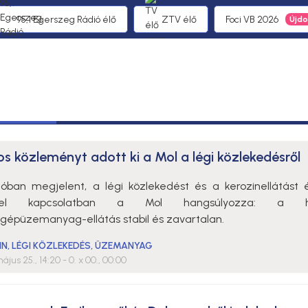
95,1 Egerszeg Rádió élő
ZTV élő
Foci VB 2026
os közleményt adott ki a Mol a légi közlekedésről
tóban megjelent, a légi közlekedést és a kerozinellátást é
kkel kapcsolatban a Mol hangsúlyozza: a h
őgépüzemanyag-ellátás stabil és zavartalan.
IN
,
LÉGI KÖZLEKEDÉS
,
ÜZEMANYAG
ájus 25., 14:20
- 0. x 00., 00:00