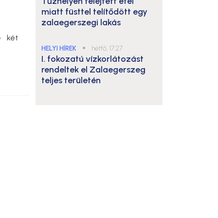
Tűzhelyen felejtett étel
miatt füsttel telítődött egy
zalaegerszegi lakás
e két
HELYI HÍREK
●
hétfő, 17:27
I. fokozatú vízkorlátozást
rendeltek el Zalaegerszeg
teljes területén