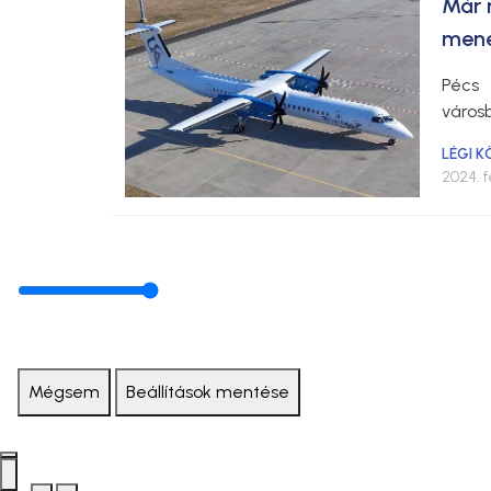
Már 
mene
Pécs 
városb
LÉGI 
2024. f
Mégsem
Beállítások mentése