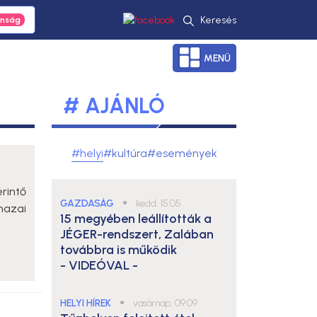
Keresés
MENÜ
# AJÁNLÓ
#helyi
#kultúra
#események
rintő
GAZDASÁG
●
kedd, 15:05
azai
15 megyében leállították a
JÉGER-rendszert, Zalában
továbbra is működik
- VIDEÓVAL -
HELYI HÍREK
●
vasárnap, 09:09