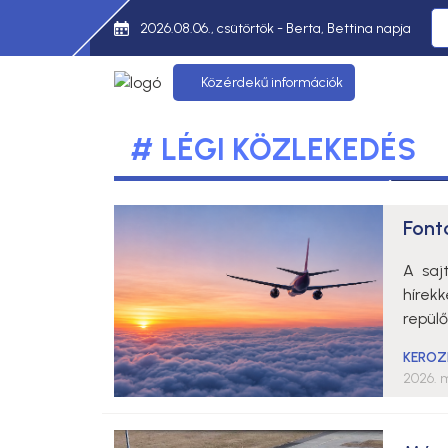
2026.08.06., csütörtök - Berta, Bettina napja
Közérdekű információk
# LÉGI KÖZLEKEDÉS
Font
A saj
híre
repül
KEROZ
2026. m