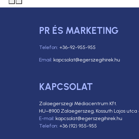
PR ÉS MARKETING
Telefon:
+36-92-955-955
Email:
kapcsolat@egerszegihirek.hu
KAPCSOLAT
Zalaegerszegi Médiacentrum Kft.
HU–8900 Zalaegerszeg, Kossuth Lajos utca 
E-mail:
kapcsolat@egerszegihirek.hu
Telefon:
+36 (92) 955-955