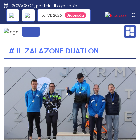
2026.08.07., péntek - Ibolya napja
Foci VB 2026
# II. ZALAZONE DUATLON