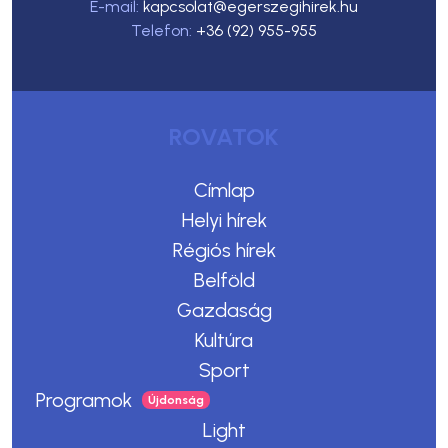
E-mail:
kapcsolat@egerszegihirek.hu
Telefon:
+36 (92) 955-955
ROVATOK
Címlap
Helyi hírek
Régiós hírek
Belföld
Gazdaság
Kultúra
Sport
Programok
Light