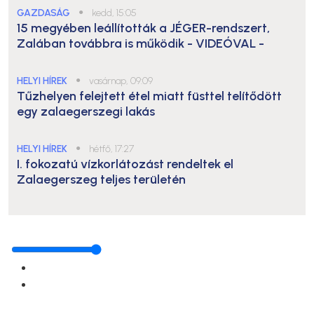
GAZDASÁG
●
kedd, 15:05
15 megyében leállították a JÉGER-rendszert,
Zalában továbbra is működik
- VIDEÓVAL -
HELYI HÍREK
●
vasárnap, 09:09
Tűzhelyen felejtett étel miatt füsttel telítődött
egy zalaegerszegi lakás
HELYI HÍREK
●
hétfő, 17:27
I. fokozatú vízkorlátozást rendeltek el
Zalaegerszeg teljes területén