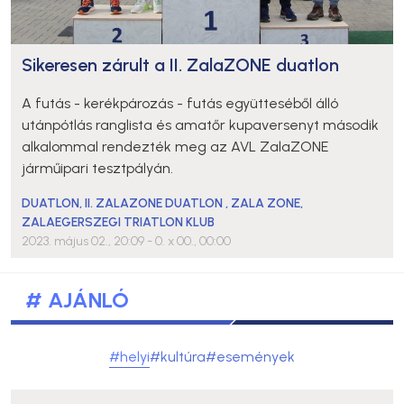
Sikeresen zárult a II. ZalaZONE duatlon
A futás - kerékpározás - futás együtteséből álló
utánpótlás ranglista és amatőr kupaversenyt második
alkalommal rendezték meg az AVL ZalaZONE
járműipari tesztpályán.
DUATLON
,
II. ZALAZONE DUATLON
,
ZALA ZONE
,
ZALAEGERSZEGI TRIATLON KLUB
2023. május 02., 20:09
- 0. x 00., 00:00
# AJÁNLÓ
#helyi
#kultúra
#események